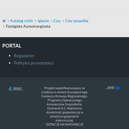
Katalog roślin
Iglaste
Cisy
Cisy pospolite
Fastigiata Aureomarginata
PORTAL
Regulamin
Polityka prywatności
Projekt współfinansowany ze
środków w ramach Europejskiego
Funduszu Rozwoju Regionalnego.
Programu Operacyjnego
Innowacyjna Gospodarka.
Działanie 8.1:
Wspieranie
działalności gospodarczej w
dziedzinie gospodarki
elekronicznej.
DOTACJE NA INNOWACJE