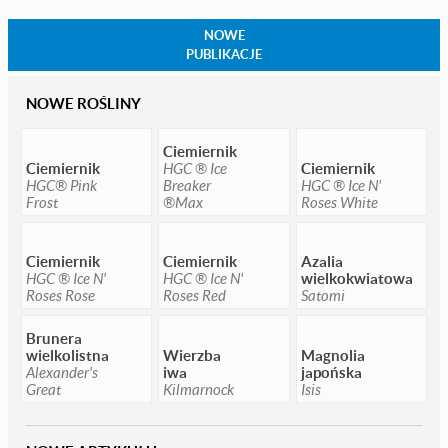
NOWE
PUBLIKACJE
NOWE ROŚLINY
Ciemiernik
Ciemiernik
HGC ® Ice
Ciemiernik
HGC® Pink
Breaker
HGC ® Ice N'
Frost
®Max
Roses White
Ciemiernik
Ciemiernik
Azalia
HGC ® Ice N'
HGC ® Ice N'
wielkokwiatowa
Roses Rose
Roses Red
Satomi
Brunera
wielkolistna
Wierzba
Magnolia
Alexander's
iwa
japońska
Great
Kilmarnock
Isis