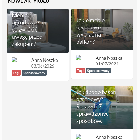
NOWE ARTYKUŁU
Meble
Jakie meble
ogrodowe - na
ogrodowe
co zwrócić
wybrać na
uwagę przed
balkon?
zakupem?
Anna Noszka
Anna Noszka
01/07/2024
03/06/2026
Tagi
Sponsorowany
Tagi
Sponsorowany
Jak dbać o basen
ogrodowy?
Sprawdź 7
sprawdzonych
sposobów.
Anna Noszka