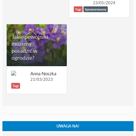
23/05/2024
Tagi
Sponsorowany
Jakie powojniki
możemy
posadzić w
ogrodzie?
Anna Noszka
21/03/2023
Tagi
UWAGA NA!