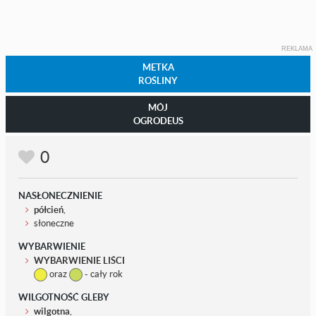
REKLAMA
METKA
ROŚLINY
MÓJ
OGRODEUS
0
NASŁONECZNIENIE
półcień
,
słoneczne
WYBARWIENIE
WYBARWIENIE LIŚCI
oraz
- cały rok
WILGOTNOŚĆ GLEBY
wilgotna
,