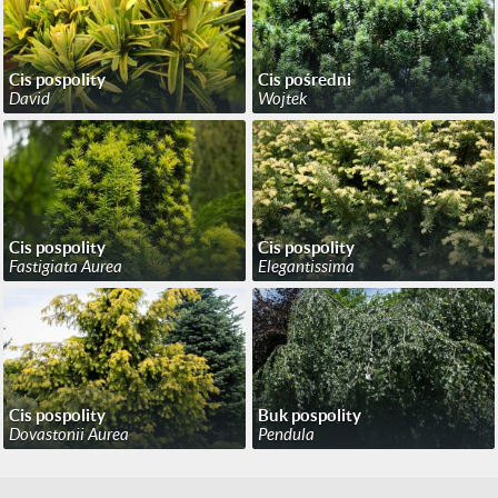
Cis pospolity
Cis pośredni
David
Wojtek
Cis pospolity
Cis pospolity
Fastigiata Aurea
Elegantissima
Cis pospolity
Buk pospolity
Dovastonii Aurea
Pendula