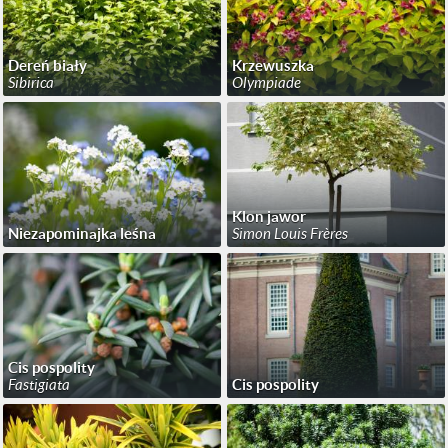
Dereń biały
Krzewuszka
Sibirica
Olympiade
Klon jawor
Niezapominajka leśna
Simon Louis Frères
Cis pospolity
Fastigiata
Cis pospolity