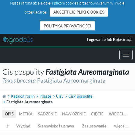
Nasza strona działa dzięki plikom cookies przechowywanym w Twojej
przeglądarce.
AKCEPTUJĘ PLIKI COOKIES
POLITYKA PRYWATNOŚCI
Logowanie
lub
Rejestracja
Togg
navi
Cis pospolity
Fastigiata Aureomarginata
Taxus baccata
Fastigiata Aureomarginata
Katalog roślin
Iglaste
Cisy
Cisy pospolite
Fastigiata Aureomarginata
OPIS
METKA
SADZENIE
NAWOŻENIE
CIĘCIE
WIĘCEJ…
Wygląd
Stanowisko i uprawa
Zastosowanie
więcej…