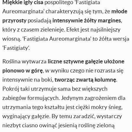
Miękkie igły cisa
pospolitego 'Fastigiata
Aureomarginata' charakteryzują się tym, że
młode
przyrosty
posiadają
intensywnie żółty margines
,
który z czasem zielenieje. Efekt jest najsilniejszy
wiosną. 'Fastigiata Aureomarginata' to żółta wersja
'Fastigiaty'.
Roślina wytwarza
liczne sztywne gałęzie ułożone
pionowo w górę
, w wyniku czego nie rozrasta się
intensywnie na boki,
tworząc zwartą kolumnę
.
Pokrój taki utrzymuje sama bez większych
zabiegów formujących. Jedynym zagrożeniem dla
utrzymania tego kształtu jest ciężki mokry śnieg,
wyginający gałęzie. By temu zaradzić, wystarczy
niezbyt ciasno owinąć jesienią roślinę zieloną