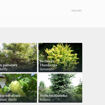
REKLAMA
Berberys
on palmowy
Thunberga
terfly
Sunsation
ina koralowa
Jodła hiszpańska
eum, Sterile
Kelleris