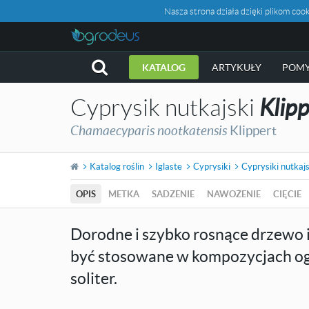
Nasza strona działa dzięki plikom c
KATALOG
ARTYKUŁY
POMY
Cyprysik nutkajski
Klipp
Chamaecyparis nootkatensis
Klippert
Katalog roślin
Iglaste
Cyprysiki
Cyprysiki nutkaj
OPIS
METKA
SADZENIE
NAWOŻENIE
CIĘCIE
Dorodne i szybko rosnące drzewo i
być stosowane w kompozycjach og
soliter.