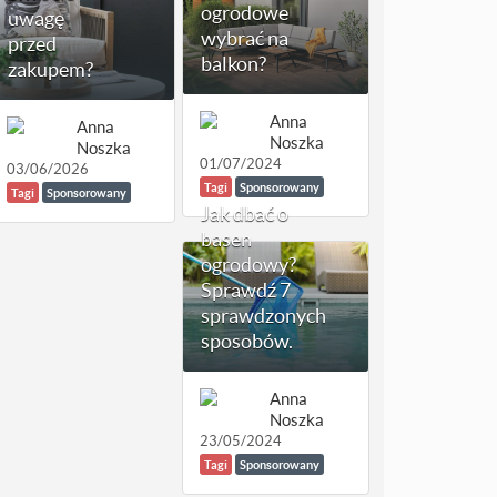
ogrodowe
uwagę
wybrać na
przed
balkon?
zakupem?
Anna
Anna
Noszka
Noszka
01/07/2024
03/06/2026
Tagi
Sponsorowany
Tagi
Sponsorowany
Jak dbać o
basen
ogrodowy?
Sprawdź 7
sprawdzonych
sposobów.
Anna
Noszka
23/05/2024
Tagi
Sponsorowany