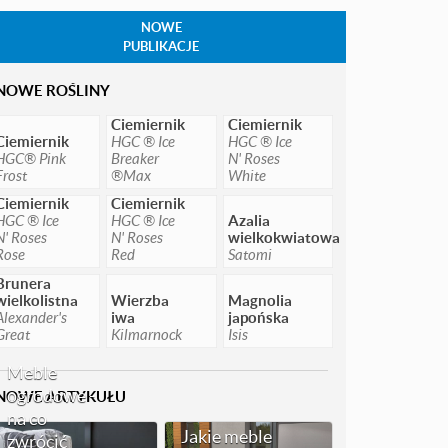
NOWE
PUBLIKACJE
NOWE ROŚLINY
Ciemiernik
Ciemiernik
Ciemiernik
HGC ® Ice
HGC ® Ice
HGC® Pink
Breaker
N' Roses
Frost
®Max
White
Ciemiernik
Ciemiernik
HGC ® Ice
HGC ® Ice
Azalia
N' Roses
N' Roses
wielkokwiatowa
Rose
Red
Satomi
Brunera
wielkolistna
Wierzba
Magnolia
Alexander's
iwa
japońska
Great
Kilmarnock
Isis
Meble
ogrodowe -
NOWE ARTYKUŁU
na co
Jakie meble
zwrócić