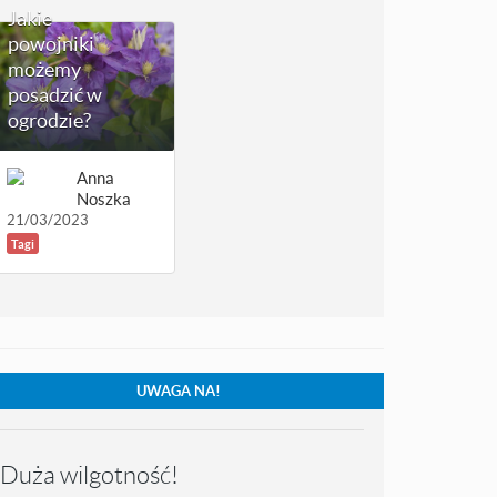
Jakie
powojniki
możemy
posadzić w
ogrodzie?
Anna
Noszka
21/03/2023
Tagi
UWAGA NA!
Duża wilgotność!