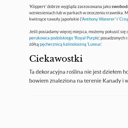
'Klippert' dobrze wygląda zastosowana jako
swobodn
wzniesieniach lub w parkach w otoczeniu trawnika. M
kwitnące tawuły japońskie ('
Anthony Waterer'
i
'Cris
Jeśli posiadamy więcej miejsca, możemy pokusić się 
perukowca podolskiego 'Royal Purple'
, posadzonych 
żółtą
pęcherznicą kalinolostną 'Luteus'
.
Ciekawostki
Ta dekoracyjna roślina nie jest dziełem h
bowiem znaleziona na terenie Kanady i