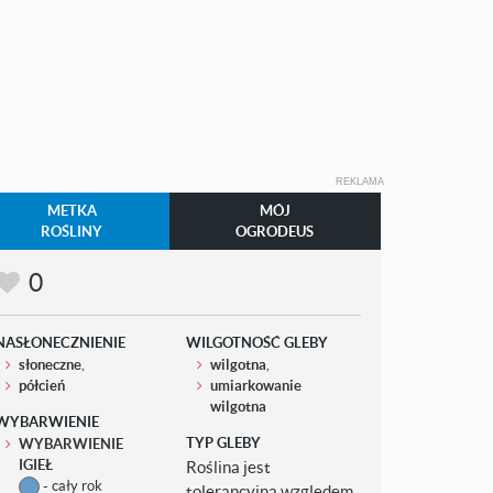
REKLAMA
METKA
MÓJ
ROŚLINY
OGRODEUS
0
NASŁONECZNIENIE
WILGOTNOŚĆ GLEBY
słoneczne
,
wilgotna
,
półcień
umiarkowanie
wilgotna
WYBARWIENIE
TYP GLEBY
WYBARWIENIE
IGIEŁ
Roślina jest
- cały rok
tolerancyjna względem