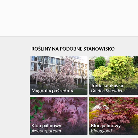
ROŚLINY NA PODOBNE STANOWISKO
Jodła kaukaska
Magnolia pośrednia
Golden Spreader
Klon palmowy
Klon palmowy
Atropurpureum
Bloodgood