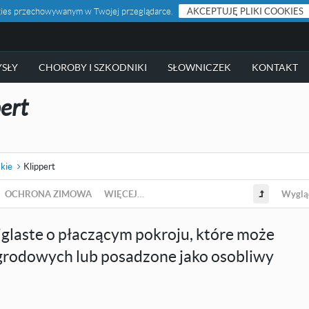
ookies przechowywanym w Twojej przeglądarce.
AKCEPTUJĘ PLIKI COOKIES
SŁY
CHOROBY I SZKODNIKI
SŁOWNICZEK
KONTAKT
ert
skie
Klippert
OCHRONA ZIMOWA
WIĘCEJ…
Wyglą
glaste o płaczącym pokroju, które może
rodowych lub posadzone jako osobliwy