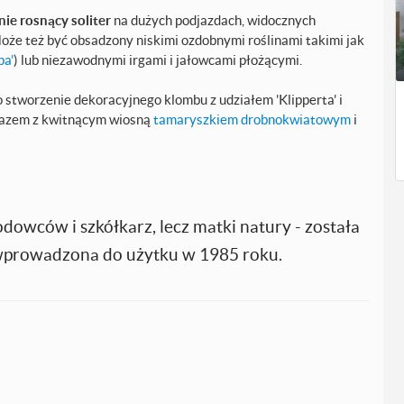
ie rosnący soliter
na dużych podjazdach, widocznych
oże też być obsadzony niskimi ozdobnymi roślinami takimi jak
pa'
) lub niezawodnymi irgami i jałowcami płożącymi.
o stworzenie dekoracyjnego klombu z udziałem 'Klipperta' i
razem z kwitnącym wiosną
tamaryszkiem drobnokwiatowym
i
odowców i szkółkarz, lecz matki natury - została
 wprowadzona do użytku w 1985 roku.