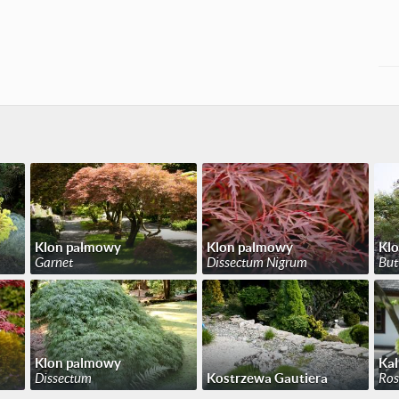
Klon palmowy
Klon palmowy
Kl
Garnet
Dissectum Nigrum
But
Klon palmowy
Kal
Dissectum
Kostrzewa Gautiera
Ros