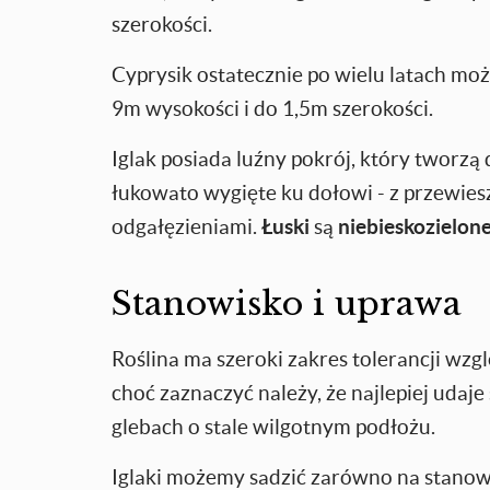
szerokości.
Cyprysik ostatecznie po wielu latach moż
9m wysokości i do 1,5m szerokości.
Iglak posiada luźny pokrój, który tworzą 
łukowato wygięte ku dołowi - z przewiesz
odgałęzieniami.
Łuski
są
niebieskozielon
Stanowisko i uprawa
Roślina ma szeroki zakres tolerancji wzg
choć zaznaczyć należy, że najlepiej udaj
glebach o stale wilgotnym podłożu.
Iglaki możemy sadzić zarówno na stanowi