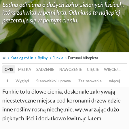
Ładna odmiana o dużych żółro-zielonych liściach,
która zakwita w pełni lata. Odmiana ta najlepiej
prezentuje się w pełnym cieniu.
Katalog roślin
Byliny
Funkie
Fortunei Albopicta
OPIS
METKA
SADZENIE
NAWOŻENIE
CIĘCIE
WIĘCEJ…
Wygląd
Stanowisko i uprawa
Zastosowanie
więcej…
Funkie to królowe cienia, doskonale zakrywają
nieestetyczne miejsca pod koronami drzew gdzie
inne rośliny rosną niechętnie, wytwarzając dużo
pięknych liści i dodatkowo kwitnąc latem.