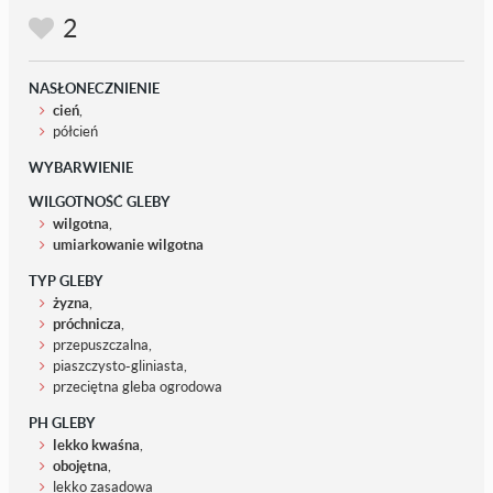
2
NASŁONECZNIENIE
cień
,
półcień
WYBARWIENIE
WILGOTNOŚĆ GLEBY
wilgotna
,
umiarkowanie wilgotna
TYP GLEBY
żyzna
,
próchnicza
,
przepuszczalna,
piaszczysto-gliniasta,
przeciętna gleba ogrodowa
PH GLEBY
lekko kwaśna
,
obojętna
,
lekko zasadowa