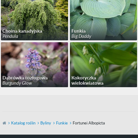
Choina kanadyjska
Funkia
Pendula
Big Daddy
Dąbrówka rozłogowa
Kokoryczka
Burgundy Glow
wielokwiatowa
Katalog roślin
Byliny
Funkie
Fortunei Albopicta