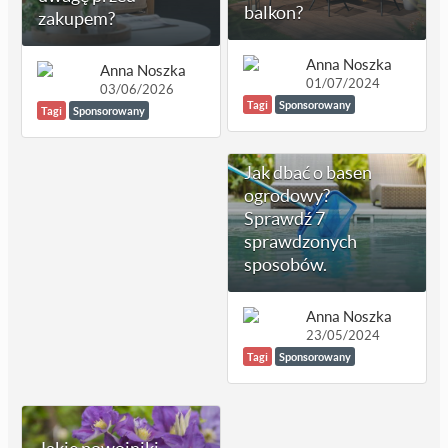
balkon?
zakupem?
Anna Noszka
Anna Noszka
01/07/2024
03/06/2026
Tagi
Sponsorowany
Tagi
Sponsorowany
Jak dbać o basen
ogrodowy?
Sprawdź 7
sprawdzonych
sposobów.
Anna Noszka
23/05/2024
Tagi
Sponsorowany
Jakie powojniki