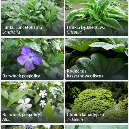
Funkia lancetolistna
Funkia kędzierzawa
Lancifolia
Crispula
Rodgersja
Barwinek pospolity
kasztanowcolistna
Barwinek pospolity
Choina kanadyjska
Alba
Jeddeloh