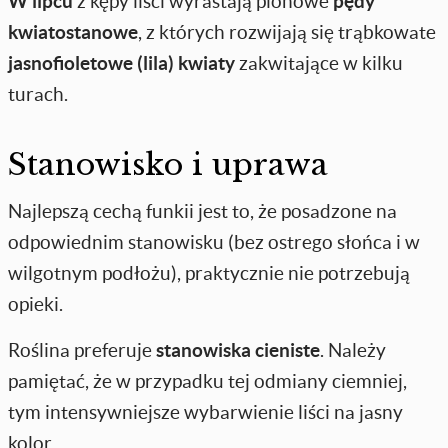
W lipcu
z kępy liści wyrastają pionowe
pędy
kwiatostanowe
, z których rozwijają się trąbkowate
jasnofioletowe (lila) kwiaty
zakwitające w kilku
turach.
Stanowisko i uprawa
Najlepszą cechą funkii jest to, że posadzone na
odpowiednim stanowisku (bez ostrego słońca i w
wilgotnym podłożu), praktycznie nie potrzebują
opieki.
Roślina preferuje
stanowiska cieniste
. Należy
pamiętać, że w przypadku tej odmiany ciemniej,
tym intensywniejsze wybarwienie liści na jasny
kolor.