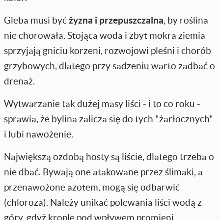
Gleba musi być
żyzna i przepuszczalna
, by roślina
nie chorowała. Stojąca woda i zbyt mokra ziemia
sprzyjają gniciu korzeni, rozwojowi pleśni i chorób
grzybowych, dlatego przy sadzeniu warto zadbać o
drenaż.
Wytwarzanie tak dużej masy liści - i to co roku -
sprawia, że bylina zalicza się do tych "żarłocznych"
i lubi nawożenie.
Największą ozdobą hosty są liście, dlatego trzeba o
nie dbać. Bywają one atakowane przez ślimaki, a
przenawożone azotem, mogą się odbarwić
(chloroza). Należy unikać polewania liści wodą z
góry, gdyż krople pod wpływem promieni