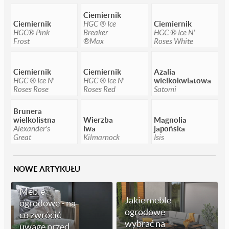
Ciemiernik
Ciemiernik
HGC ® Ice
Ciemiernik
HGC® Pink
Breaker
HGC ® Ice N'
Frost
®Max
Roses White
Ciemiernik
Ciemiernik
Azalia
HGC ® Ice N'
HGC ® Ice N'
wielkokwiatowa
Roses Rose
Roses Red
Satomi
Brunera
wielkolistna
Wierzba
Magnolia
Alexander's
iwa
japońska
Great
Kilmarnock
Isis
NOWE ARTYKUŁU
Meble
Jakie meble
ogrodowe - na
ogrodowe
co zwrócić
wybrać na
uwagę przed