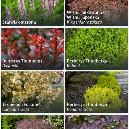
Wiśnia piłkowana /
Wiśnia japońska
Szałwia omszona
Kiku shidare zakura
Berberys Thunberga
Berberys Thunberga
Bagatelle
Kobold
Trzmielina Fortune'a
Berberys Thunberga
Canadale Gold
Bonanza Gold