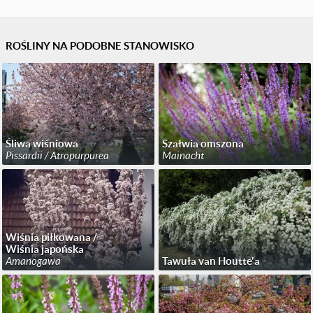
ROŚLINY NA PODOBNE STANOWISKO
Śliwa wiśniowa
Szałwia omszona
Pissardii / Atropurpurea
Mainacht
Wiśnia piłkowana /
Wiśnia japońska
Amanogawa
Tawuła van Houtte'a