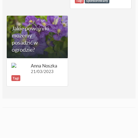
Tagi
Sponsorowany
Jakie powojniki
możemy
posadzić w
ogrodzie?
Anna Noszka
21/03/2023
Tagi