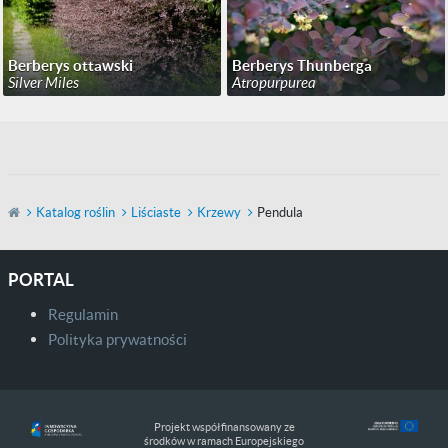
Berberys ottawski
Berberys Thunberga
Silver Miles
Atropurpurea
Katalog roślin
Liściaste
Krzewy
Pendula
PORTAL
Regulamin
Polityka prywatności
Projekt współfinansowany ze
środków w ramach Europejskiego