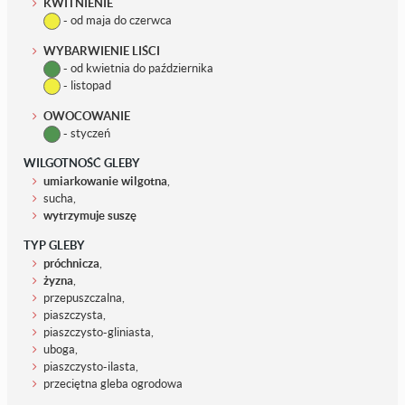
KWITNIENIE
- od maja do czerwca
WYBARWIENIE LIŚCI
- od kwietnia do października
- listopad
OWOCOWANIE
- styczeń
WILGOTNOŚĆ GLEBY
umiarkowanie wilgotna
,
sucha,
wytrzymuje suszę
TYP GLEBY
próchnicza
,
żyzna
,
przepuszczalna,
piaszczysta,
piaszczysto-gliniasta,
uboga,
piaszczysto-ilasta,
przeciętna gleba ogrodowa