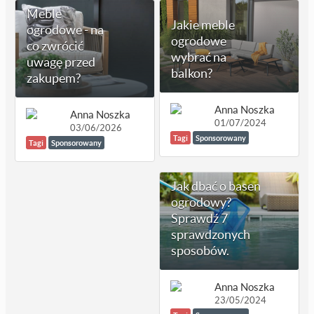
Meble
Jakie meble
ogrodowe - na
ogrodowe
co zwrócić
wybrać na
uwagę przed
balkon?
zakupem?
Anna Noszka
Anna Noszka
01/07/2024
03/06/2026
Tagi
Sponsorowany
Tagi
Sponsorowany
Jak dbać o basen
ogrodowy?
Sprawdź 7
sprawdzonych
sposobów.
Anna Noszka
23/05/2024