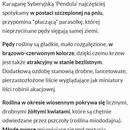
Karaganę Syberyjską 'Pendula' najczęściej
spotykamy
w postaci szczepionej na pniu
,
przypomina "płaczącą" parasolkę, której
nieprzycinane pędy sięgają samej ziemi.
Pędy
rośliny są gładkie, mało rozgałęzione,
w
brązowo-czerwonym kolorze
, dzięki czemu krzew
jest także
atrakcyjny w stanie bezlistnym
.
Dodatkową ozdobę stanowią drobne, lancetowate,
pierzastozłożone liście wyglądające jak miniatury
liści robinii akacjowej.
Roślina w okresie wiosennym pokrywa się
licznymi,
drobnymi
żółtymi kwiatami
, które są chętnie
odwiedzane przez pszczoły (roślina miododajna).
Młode owoce
pojawiające się pod postacią