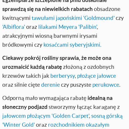
sprawdzą się na niewielkich rabatach
obsadzone
kwitnącymi
tawułami japońskimi 'Goldmound'
czy
'Albiflora'
oraz
lilakami Meyera 'Palibin'
,
atrakcyjnymi wiosną barwnymi irysami
bródkowymi czy
kosaćcami syberyjskimi.
Ciekawy pokrój rośliny sprawia, że może ona
urozmaicić każdą rabatę
złożoną z ozdobnych
krzewów takich jak
berberysy
,
płożące jałowce
oraz silnie cięte
derenie
czy puszyste
perukowce
.
Odporną mało wymagająca rabatę
idealną na
słoneczny podjazd
stworzymy łącząc karaganę z
jałowcem płożącym 'Golden Carpet'
,
sosną górską
'Winter Gold'
oraz
rozchodnikiem okazałym