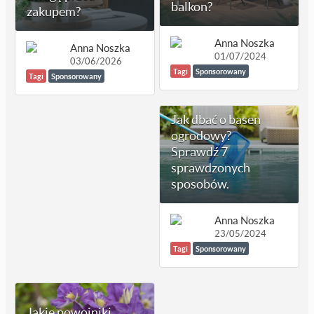
balkon?
zakupem?
Anna Noszka
Anna Noszka
01/07/2024
03/06/2026
Tagi
Sponsorowany
Tagi
Sponsorowany
Jak dbać o basen
ogrodowy?
Sprawdź 7
sprawdzonych
sposobów.
Anna Noszka
23/05/2024
Tagi
Sponsorowany
Jakie powojniki