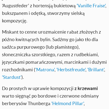
'Augustfeder' z hortensją bukietową
'Vanille Fraise'
,
bukszpanem i odętką, stworzymy sielską
kompozycję.
Miskant to cenne urozmaicenie rabat złożoych z
późno kwitnących bylin. Sadźmy go jako tło dla
sadźca purpurowego (lub plamistego),
słoneczniczka szorstkiego, razem z rudbekiami,
języczkami pomarańczowymi, marcinkami i dużymi
rozchodnikami (
'Matrona'
,
'Herbstfreude'
,
'Brillant'
,
'Stardust'
).
Do prostych w uprawie kompozycji
z krzewami
warto sięgnąć po bordowe i czerwone odmiany
berberysów Thunberga
'Helmond Pillar'
,