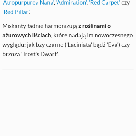
'Atropurpurea Nana'
,
'Admiration'
,
'Red Carpet'
czy
'Red Pillar'
.
Miskanty ładnie harmonizują
z roślinami o
ażurowych liściach
, które nadają im nowoczesnego
wyglądu: jak bzy czarne ('Laciniata' bądź 'Eva') czy
brzoza 'Trost's Dwarf'.