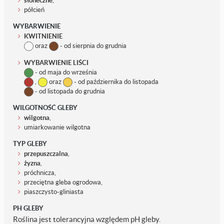
słoneczne
,
półcień
WYBARWIENIE
KWITNIENIE
oraz
- od sierpnia do grudnia
WYBARWIENIE LIŚCI
- od maja do września
,
oraz
- od października do listopada
- od listopada do grudnia
WILGOTNOŚĆ GLEBY
wilgotna
,
umiarkowanie wilgotna
TYP GLEBY
przepuszczalna
,
żyzna
,
próchnicza,
przeciętna gleba ogrodowa,
piaszczysto-gliniasta
PH GLEBY
Roślina jest tolerancyjna względem pH gleby.