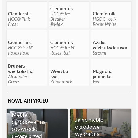
Ciemiernik
Ciemiernik
HGC ® Ice
Ciemiernik
HGC® Pink
Breaker
HGC ® Ice N'
Frost
®Max
Roses White
Ciemiernik
Ciemiernik
Azalia
HGC ® Ice N'
HGC ® Ice N'
wielkokwiatowa
Roses Rose
Roses Red
Satomi
Brunera
wielkolistna
Wierzba
Magnolia
Alexander's
iwa
japońska
Great
Kilmarnock
Isis
NOWE ARTYKUŁU
Meble
Jakie meble
ogrodowe - na
ogrodowe
co zwrócić
wybrać na
uwagę przed