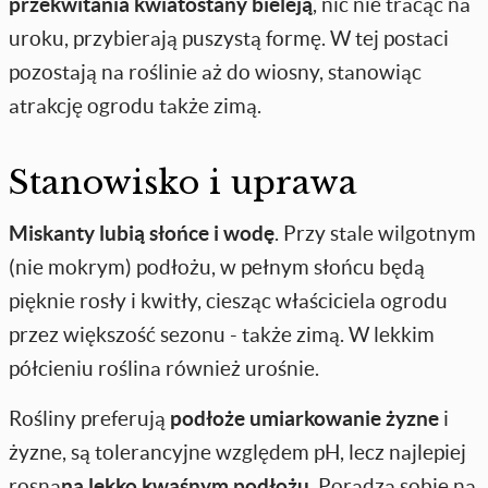
przekwitania kwiatostany bieleją
, nic nie tracąc na
uroku, przybierają puszystą formę. W tej postaci
pozostają na roślinie aż do wiosny, stanowiąc
atrakcję ogrodu także zimą.
Stanowisko i uprawa
Miskanty lubią słońce i wodę
. Przy stale wilgotnym
(nie mokrym) podłożu, w pełnym słońcu będą
pięknie rosły i kwitły, ciesząc właściciela ogrodu
przez większość sezonu - także zimą. W lekkim
półcieniu roślina również urośnie.
Rośliny preferują
podłoże umiarkowanie żyzne
i
żyzne, są tolerancyjne względem pH, lecz najlepiej
rosną
na lekko kwaśnym podłożu
. Poradzą sobie na