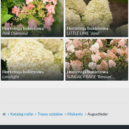
Hortensja bukietowa
Hortensja bukietowa
Pink Diamond
LITTLE LIME 'Jane'
Hortensja bukietowa
Hortensja bukietowa
Limelight
SUNDAE FRAISE 'Rensun'
Katalog roślin
Trawy ozdobne
Miskanty
Augustfeder