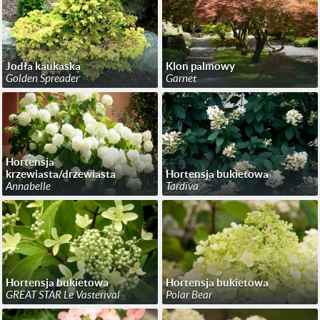
Jodła kaukaska
Klon palmowy
Golden Spreader
Garnet
Hortensja
krzewiasta/drzewiasta
Hortensja bukietowa
Annabelle
Tardiva
Hortensja bukietowa
Hortensja bukietowa
GREAT STAR Le Vasterival
Polar Bear