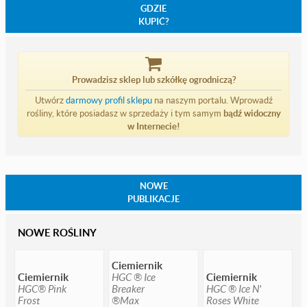
GDZIE
KUPIĆ?
Prowadzisz sklep lub szkółkę ogrodniczą?
Utwórz
darmowy profil sklepu
na naszym portalu. Wprowadź
rośliny, które posiadasz w sprzedaży i tym samym
bądź widoczny
w Internecie!
NOWE
PUBLIKACJE
NOWE ROŚLINY
Ciemiernik
Ciemiernik
HGC ® Ice
Ciemiernik
HGC® Pink
Breaker
HGC ® Ice N'
Frost
®Max
Roses White