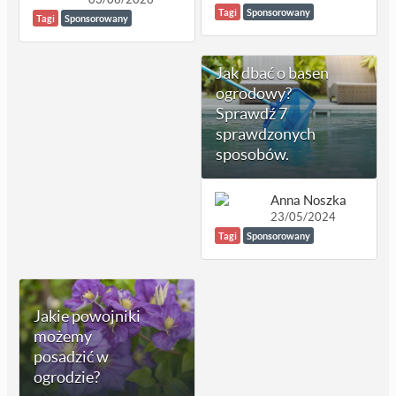
Tagi
Sponsorowany
Tagi
Sponsorowany
Jak dbać o basen
ogrodowy?
Sprawdź 7
sprawdzonych
sposobów.
Anna Noszka
23/05/2024
Tagi
Sponsorowany
Jakie powojniki
możemy
posadzić w
ogrodzie?