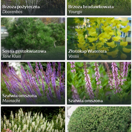
Brzoza pożyteczna
Brzoza brodawkowata
Doorenbos
Youngii
Sosna gęstokwiatowa
Złotokap Waterera
Jane Kluis
Vossii
Szałwia omszona
Mainacht
Szałwia omszona