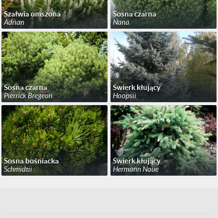
Szałwia omszona
Sosna czarna
Adrian
Nana
Sosna czarna
Świerk kłujący
Pierrick Bregeon
Hoopsii
Sosna bośniacka
Świerk kłujący
Schmidtii
Hermann Naue