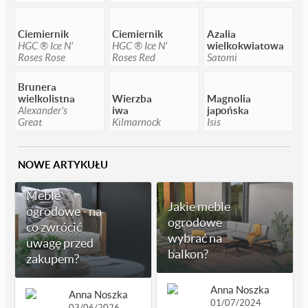
Ciemiernik
Ciemiernik
Azalia
HGC ® Ice N'
HGC ® Ice N'
wielkokwiatowa
Roses Rose
Roses Red
Satomi
Brunera
wielkolistna
Wierzba
Magnolia
Alexander's
iwa
japońska
Great
Kilmarnock
Isis
NOWE ARTYKUŁU
Meble
Jakie meble
ogrodowe - na
ogrodowe
co zwrócić
wybrać na
uwagę przed
balkon?
zakupem?
Anna Noszka
Anna Noszka
01/07/2024
03/06/2026