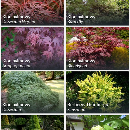
Klon palmowy
Klon palmowy
Dissectum Nigrum
Butterfly
Klon palmowy
Klon palmowy
Atropurpureum
Bloodgood
Klon palmowy
Berberys Thunberga
Dissectum
Sunsation