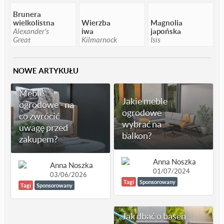
Brunera
wielkolistna
Wierzba
Magnolia
Alexander's
iwa
japońska
Great
Kilmarnock
Isis
NOWE ARTYKUŁU
Meble
Jakie meble
ogrodowe - na
ogrodowe
co zwrócić
wybrać na
uwagę przed
balkon?
zakupem?
Anna Noszka
Anna Noszka
01/07/2024
03/06/2026
Tagi
Sponsorowany
Tagi
Sponsorowany
Jak dbać o basen