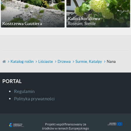
Kalina koralowa
Kostrzewa Gautiera
Roseum, Sterile
Katalog roślin
Liściaste
Drzewa
Surmie, Katalpy
Nana
PORTAL
Regulamin
Polityka prywatności
Projekt współfinansowany ze
środków w ramach Europejskiego