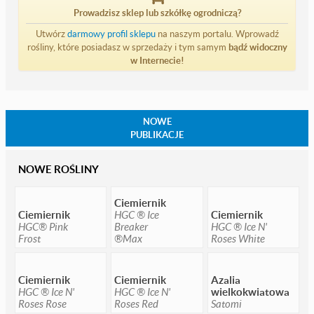
Prowadzisz sklep lub szkółkę ogrodniczą?
Utwórz
darmowy profil sklepu
na naszym portalu. Wprowadź
rośliny, które posiadasz w sprzedaży i tym samym
bądź widoczny
w Internecie!
NOWE
PUBLIKACJE
NOWE ROŚLINY
Ciemiernik
Ciemiernik
HGC ® Ice
Ciemiernik
HGC® Pink
Breaker
HGC ® Ice N'
Frost
®Max
Roses White
Ciemiernik
Ciemiernik
Azalia
HGC ® Ice N'
HGC ® Ice N'
wielkokwiatowa
Roses Rose
Roses Red
Satomi