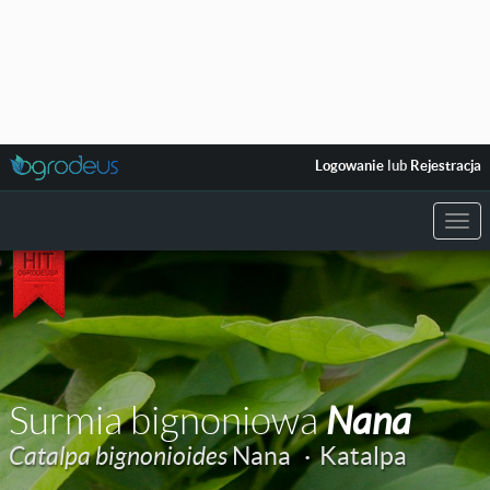
Logowanie
lub
Rejestracja
Togg
navi
Surmia bignoniowa
Nana
Catalpa bignonioides
Nana ·
Katalpa