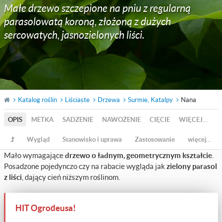
Małe drzewo szczepione na pniu z regularną
parasolowatą koroną, złożoną z dużych
sercowatych, jasnozielonych liści.
Katalog roślin
Liściaste
Drzewa
Surmie, Katalpy
Nana
OPIS
METKA
SADZENIE
NAWOŻENIE
CIĘCIE
WIĘCEJ…
Wygląd
Stanowisko i uprawa
Zastosowanie
więcej…
Mało wymagające
drzewo o ładnym, geometrycznym kształcie
.
Posadzone pojedynczo czy na rabacie wygląda jak
zielony parasol
z liści
, dający cień niższym roślinom.
HIT Ogrodeusa!