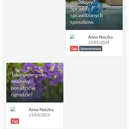
ogrodowy?
Sprawdź 7
sprawdzonych
sposobów.
Anna Noszka
23/05/2024
Tagi
Sponsorowany
Jakie powojniki
możemy
posadzić w
ogrodzie?
Anna Noszka
21/03/2023
Tagi