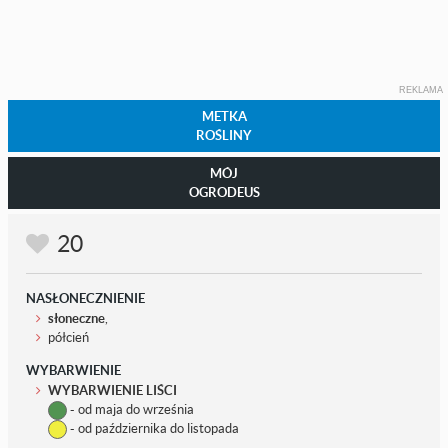
REKLAMA
METKA
ROŚLINY
MÓJ
OGRODEUS
20
NASŁONECZNIENIE
słoneczne
,
półcień
WYBARWIENIE
WYBARWIENIE LIŚCI
- od maja do września
- od października do listopada