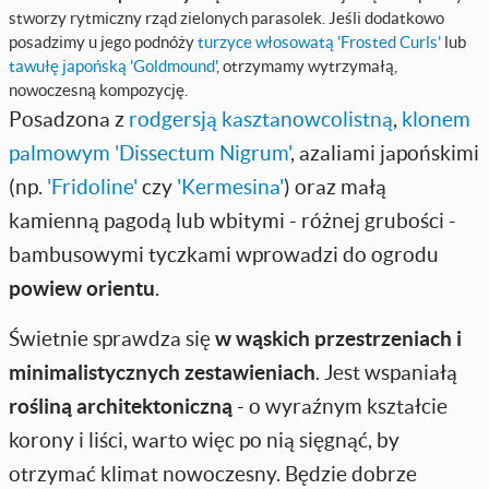
stworzy rytmiczny rząd zielonych parasolek. Jeśli dodatkowo
posadzimy u jego podnóży
turzyce włosowatą 'Frosted Curls'
lub
tawułę japońską 'Goldmound'
, otrzymamy wytrzymałą,
nowoczesną kompozycję.
Posadzona z
rodgersją kasztanowcolistną
,
klonem
palmowym 'Dissectum Nigrum'
, azaliami japońskimi
(np.
'Fridoline'
czy
'Kermesina'
) oraz małą
kamienną pagodą lub wbitymi - różnej grubości -
bambusowymi tyczkami wprowadzi do ogrodu
powiew orientu
.
Świetnie sprawdza się
w wąskich przestrzeniach
i
minimalistycznych zestawieniach
. Jest wspaniałą
rośliną architektoniczną
- o wyraźnym kształcie
korony i liści, warto więc po nią sięgnąć, by
otrzymać klimat nowoczesny. Będzie dobrze