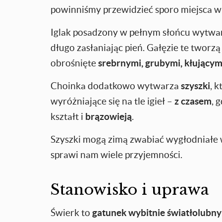
powinniśmy przewidzieć sporo miejsca w
Iglak posadzony w pełnym słońcu wytwarz
długo zasłaniając pień. Gałęzie te tworzą
obrośnięte
srebrnymi, grubymi, kłującymi
Choinka dodatkowo wytwarza
szyszki
, 
wyróżniające się na tle igieł –
z czasem
, 
kształt i
brązowieją
.
Szyszki mogą zimą zwabiać wygłodniałe 
sprawi nam wiele przyjemności.
Stanowisko i uprawa
Świerk to
gatunek wybitnie światłolubny