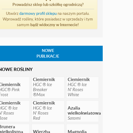
Prowadzisz sklep lub szkółkę ogrodniczą?
Utwórz
darmowy profil sklepu
na naszym portalu.
Wprowadź rośliny, które posiadasz w sprzedaży i tym
samym
bądź widoczny w Internecie!
NOWE
PUBLIKACJE
NOWE ROŚLINY
Ciemiernik
Ciemiernik
Ciemiernik
HGC ® Ice
HGC ® Ice
HGC® Pink
Breaker
N' Roses
Frost
®Max
White
Ciemiernik
Ciemiernik
HGC ® Ice
HGC ® Ice
Azalia
N' Roses
N' Roses
wielkokwiatowa
Rose
Red
Satomi
Brunera
wielkolistna
Wierzba
Magnolia