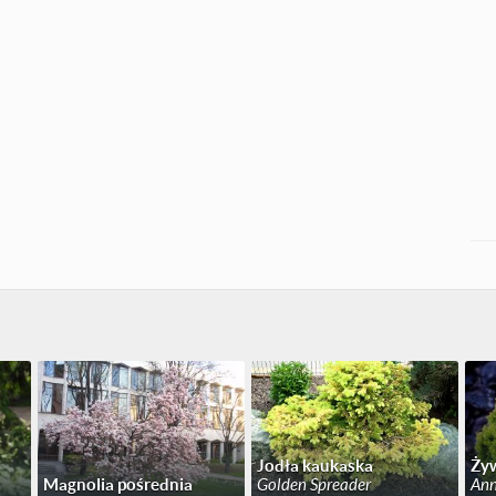
Jodła kaukaska
Żyw
Magnolia pośrednia
Golden Spreader
Ann