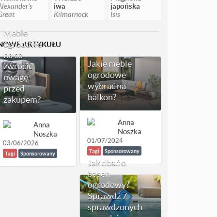
Alexander's
iwa
japońska
Great
Kilmarnock
Isis
Meble
ogrodowe -
NOWE ARTYKUŁU
na co
Jakie meble
zwrócić
ogrodowe
uwagę
wybrać na
przed
balkon?
zakupem?
Anna
Anna
Noszka
Noszka
01/07/2024
03/06/2026
Tagi
Sponsorowany
Tagi
Sponsorowany
Jak dbać o
basen
ogrodowy?
Sprawdź 7
sprawdzonych