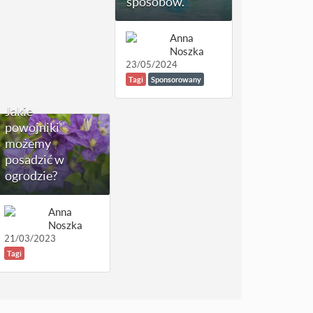
sposobów.
Anna
Noszka
23/05/2024
Tagi
Sponsorowany
Jakie
powojniki
możemy
posadzić w
ogrodzie?
Anna
Noszka
21/03/2023
Tagi