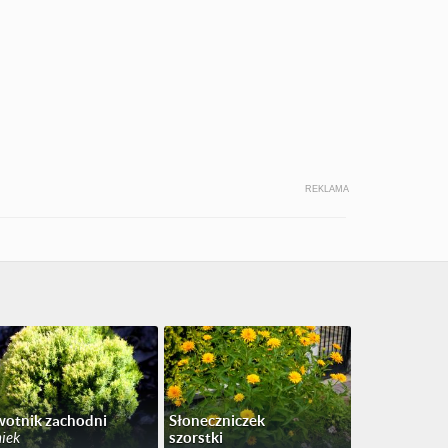
REKLAMA
otnik zachodni
Słoneczniczek
iek
szorstki