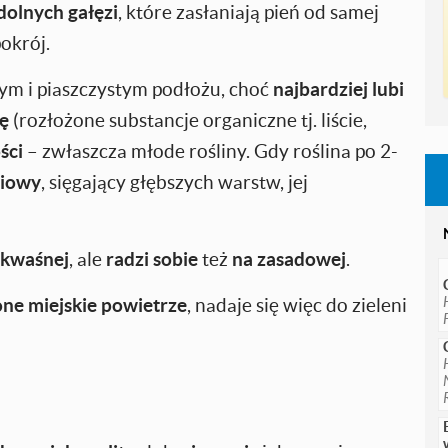
 dolnych gałęzi
, które zasłaniają pień od samej
okrój.
m i piaszczystym podłożu, choć
najbardziej lubi
cę
(rozłożone substancje organiczne tj. liście,
ści
– zwłaszcza młode rośliny. Gdy roślina po 2-
niowy
, sięgający głębszych warstw, jej
 kwaśnej
, ale
radzi sobie
też
na zasadowej
.
ne miejskie powietrze
, nadaje się więc do zieleni