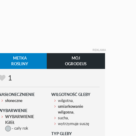
REKLAMA
METKA
MÓJ
ROŚLINY
OGRODEUS
1
NASŁONECZNIENIE
WILGOTNOŚĆ GLEBY
słoneczne
wilgotna,
umiarkowanie
WYBARWIENIE
wilgotna
,
WYBARWIENIE
sucha,
IGIEŁ
wytrzymuje suszę
- cały rok
TYP GLEBY