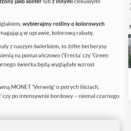
zony jako soliter
lub
z innymi
ciekawymi
iglakiem,
wybierajmy rośliny o kolorowych
magającą w uprawie, kolorową rabatę.
ały z naszym świerkiem, to żółte berberysy
 jesienią na pomarańczowo ('Erecta' czy 'Green
rebrnego świerka będą wyglądały wzrost
ną MONET 'Verweig' o pstrych liściach,
st' czy po intensywnie bordowy – niemal czarnego