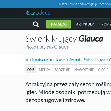
Nasza strona działa dzięki plikom c
KATALOG
ARTYKUŁY
POMY
Świerk kłujący
Glauca
Picea pungens
Glauca
Katalog roślin
Iglaste
Świerki
Świerki kłujące
G
OPIS
METKA
SADZENIE
NAWOŻENIE
CIĘCIE
Atrakcyjna przez cały sezon rośl
igieł. Młode osobniki potrzebują wi
bezobsługowe i zdrowe.