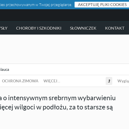
ookies przechowywanym w Twojej przeglądarce.
AKCEPTUJĘ PLIKI COOKIES
SŁY
CHOROBY I SZKODNIKI
SŁOWNICZEK
KONTAKT
lauca
OCHRONA ZIMOWA
WIĘCEJ…
Wyglą
ina o intensywnym srebrnym wybarwieniu
ęcej wilgoci w podłożu, za to starsze są