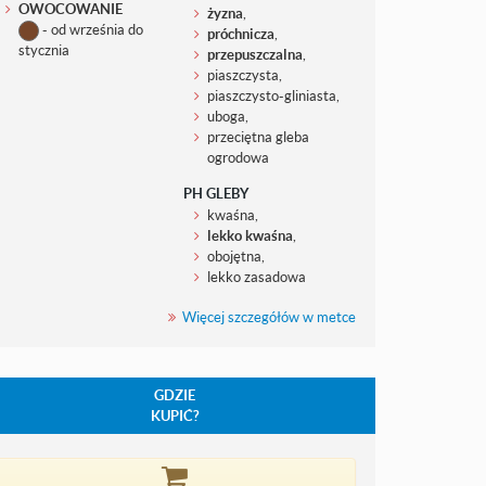
OWOCOWANIE
żyzna
,
- od września do
próchnicza
,
stycznia
przepuszczalna
,
piaszczysta,
piaszczysto-gliniasta,
uboga,
przeciętna gleba
ogrodowa
PH GLEBY
kwaśna,
lekko kwaśna
,
obojętna,
lekko zasadowa
Więcej szczegółów w metce
GDZIE
KUPIĆ?