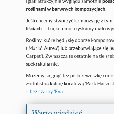
Iglak atrakcyjnie wygląda samotnie
posad
roślinami w barwnych kompozycjach.
Jeśli chcemy stworzyć kompozycję z tym 
liściach
– dzięki temu uzyskamy mało wy
Rośliny, które będą się dobrze komponow
('Maria', 'Aurea') lub przebarwiające się
Carpet'). Zwłaszcza te ostatnie na tle s
spektakularnie.
Możemy sięgnąć też po krzewuszkę cudow
złotolistną kalinę koralową 'Park Harve
–
bez czarny 'Eva'
Warto wiedzieć