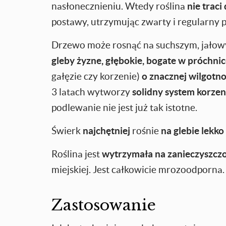
nasłonecznieniu. Wtedy roślina
nie traci
postawy, utrzymując zwarty i regularny p
Drzewo może rosnąć na suchszym, jałowy
gleby żyzne, głębokie, bogate w próchni
gałęzie czy korzenie)
o znacznej wilgotno
3 latach wytworzy
solidny system korze
podlewanie nie jest już tak istotne.
Świerk
najchętniej
rośnie
na glebie lekko
Roślina jest
wytrzymała na zanieczyszczo
miejskiej. Jest całkowicie mrozoodporna.
Zastosowanie