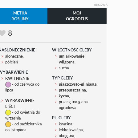
REKLAMA
METKA
MÓJ
ROŚLINY
OGRODEUS
8
NASŁONECZNIENIE
WILGOTNOŚĆ GLEBY
słoneczne
,
umiarkowanie
półcień
wilgotna
,
sucha
WYBARWIENIE
TYP GLEBY
KWITNIENIE
- od czerwca do
piaszczysto-gliniasta
,
lipca
przepuszczalna
,
żyzna
,
WYBARWIENIE
przeciętna gleba
LIŚCI
ogrodowa
- od kwietnia do
PH GLEBY
września
- od października
kwaśna,
do listopada
lekko kwaśna,
obojętna,