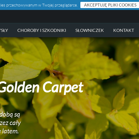
ookies przechowywanym w Twojej przeglądarce.
AKCEPTUJĘ PLIKI COOKIES
SŁY
CHOROBY I SZKODNIKI
SŁOWNICZEK
KONTAKT
Golden Carpet
dobą są
zez cały
 latem.