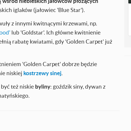
ą
wśród niebieskich jałowców płożących
skich iglaków (jałowiec 'Blue Star').
uły z innymi kwitnącymi krzewami, np.
ood'
lub 'Goldstar'. Ich główne kwitnienie
łnią rabatę kwiatami, gdy 'Golden Carpet' już
stnieniem 'Golden Carpet' dobrze będzie
ie niskiej
kostrzewy sinej
.
być też niskie
byliny
: goździk siny, dywan z
atyńskiego.