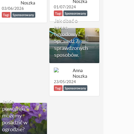
Noszka
Noszka
01/07/2024
03/06/2026
Tagi
Sponsorowany
Tagi
Sponsorowany
Jak dbać o
basen
ogrodowy?
Sprawdź 7
sprawdzonych
sposobów.
Anna
Noszka
23/05/2024
Tagi
Sponsorowany
Jakie
powojniki
możemy
posadzić w
ogrodzie?