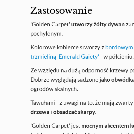
Zastosowanie
'Golden Carpet'
utworzy żółty dywan
zar
pochylonym.
Kolorowe kobierce stworzy z
bordowym b
trzmieliną 'Emerald Gaiety'
- w półcieniu.
Ze względu na dużą odporność krzewy pole
Dobrze wyglądają sadzone
jako obwódka
ogrodów skalnych.
Tawułami - z uwagi na to, że mają zwarty
drzewa
i
obsadzać skarpy
.
'Golden Carpet' jest
mocnym akcentem k