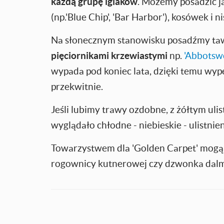
każdą grupę iglaków
. Możemy posadzić j
(np.'Blue Chip', 'Bar Harbor'), kosówek i ni
Na słonecznym stanowisku posadźmy taw
pięciornikami krzewiastymi
np.
'Abbotsw
wypada pod koniec lata, dzięki temu wype
przekwitnie.
Jeśli lubimy trawy ozdobne, z żółtym uli
wyglądało chłodne - niebieskie - ulistnien
Towarzystwem dla 'Golden Carpet' mogą 
rogownicy kutnerowej czy dzwonka dalm