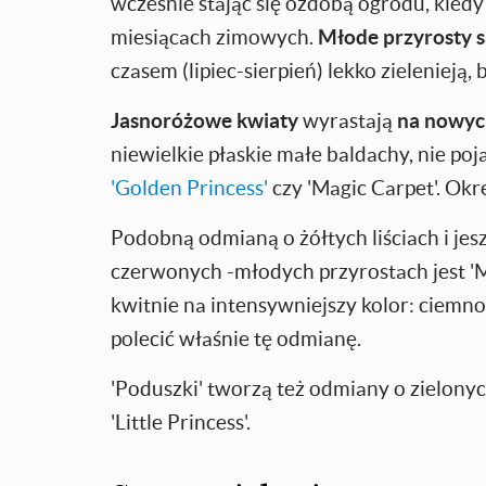
wcześnie stając się ozdobą ogrodu, kiedy
miesiącach zimowych.
Młode przyrosty 
czasem (lipiec-sierpień) lekko zielenieją, 
Jasnoróżowe kwiaty
wyrastają
na nowyc
niewielkie płaskie małe baldachy, nie pojaw
'Golden Princess'
czy 'Magic Carpet'. Okre
Podobną odmianą o żółtych liściach i je
czerwonych -młodych przyrostach jest 'Mag
kwitnie na intensywniejszy kolor: ciem
polecić właśnie tę odmianę.
'Poduszki' tworzą też odmiany o zielonych
'Little Princess'.