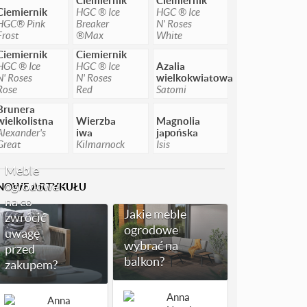
Ciemiernik
HGC ® Ice
HGC ® Ice
HGC® Pink
Breaker
N' Roses
Frost
®Max
White
Ciemiernik
Ciemiernik
HGC ® Ice
HGC ® Ice
Azalia
N' Roses
N' Roses
wielkokwiatowa
Rose
Red
Satomi
Brunera
wielkolistna
Wierzba
Magnolia
Alexander's
iwa
japońska
Great
Kilmarnock
Isis
Meble
ogrodowe -
NOWE ARTYKUŁU
na co
Jakie meble
zwrócić
ogrodowe
uwagę
wybrać na
przed
balkon?
zakupem?
Anna
Anna