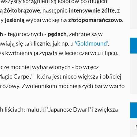
 wszyscy spragnieni są kolorów po długich
są żółtobrązowe
, następnie
intensywnie żółte
, z
by
jesienią
wybarwić się na
złotopomarańczowo
.
h
- tegorocznych -
pędach
, zebrane są w
iają się tak licznie, jak np. u
'Goldmound'
,
s kwitnienia przypada w lecie: czerwcu i lipcu.
szcze mocniej wybarwionych - bo wręcz
ic Carpet' - która jest nieco większa i obficiej
noróżowy. Zwolennikom mocniejszych barw warto
 liściach: malutki 'Japanese Dwarf' i zwiększa