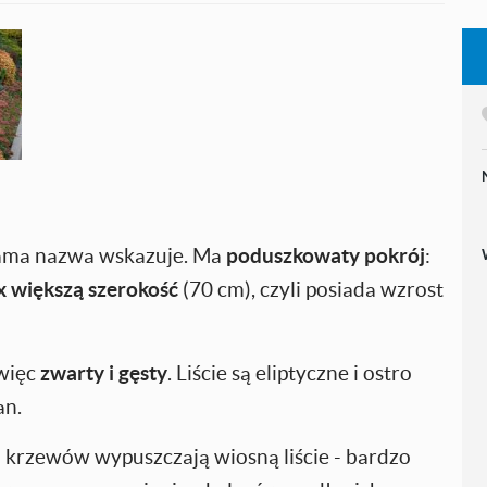
sama nazwa wskazuje. Ma
poduszkowaty pokrój
:
x większą szerokość
(70 cm), czyli posiada wzrost
 więc
zwarty i gęsty
. Liście są eliptyczne i ostro
an.
h krzewów wypuszczają wiosną liście - bardzo