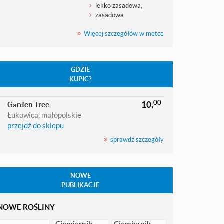
lekko zasadowa,
zasadowa
Więcej szczegółów w metce
GDZIE
KUPIĆ?
00
10,
Garden Tree
Łukowica, małopolskie
przejdź do sklepu
sprawdź szczegóły
NOWE
PUBLIKACJE
NOWE ROŚLINY
Ciemiernik
Ciemiernik