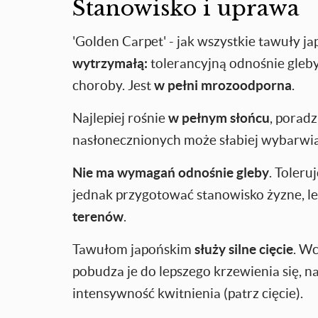
Stanowisko i uprawa
'Golden Carpet' - jak wszystkie tawuły ja
wytrzymałą:
tolerancyjną odnośnie gleby
choroby. Jest
w pełni mrozoodporna
.
Najlepiej rośnie
w pełnym słońcu
, poradz
nasłonecznionych może słabiej wybarwiać
Nie ma wymagań odnośnie gleby
. Toleru
jednak przygotować stanowisko żyzne, l
terenów
.
Tawułom japońskim
służy silne cięcie
. Wc
pobudza je do lepszego krzewienia się, n
intensywność kwitnienia (patrz cięcie).