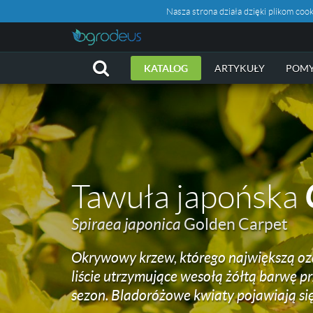
Nasza strona działa dzięki plikom c
KATALOG
ARTYKUŁY
POMY
Tawuła japońska
Spiraea japonica
Golden Carpet
Okrywowy krzew, którego największą oz
liście utrzymujące wesołą żółtą barwę pr
sezon. Bladoróżowe kwiaty pojawiają się