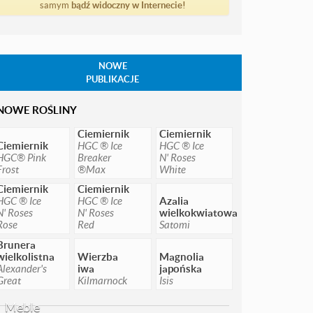
samym
bądź widoczny w Internecie!
NOWE
PUBLIKACJE
NOWE ROŚLINY
Ciemiernik
Ciemiernik
Ciemiernik
HGC ® Ice
HGC ® Ice
HGC® Pink
Breaker
N' Roses
Frost
®Max
White
Ciemiernik
Ciemiernik
HGC ® Ice
HGC ® Ice
Azalia
N' Roses
N' Roses
wielkokwiatowa
Rose
Red
Satomi
Brunera
wielkolistna
Wierzba
Magnolia
Alexander's
iwa
japońska
Great
Kilmarnock
Isis
Meble