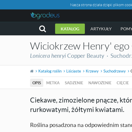
Nasza strona działa dzięki plikom c
KATALOG
ARTYKUŁY
POMY
Wiciokrzew Henry' ego
Lonicera henryi
Copper Beauty ·
Suchod
Katalog roślin
Liściaste
Krzewy
Suchodrzewy
OPIS
METKA
SADZENIE
NAWOŻENIE
CIĘCIE
Ciekawe, zimozielone pnącze, któr
rurkowatymi, żółtymi kwiatami.
Roślina posadzona na odpowiednim stan