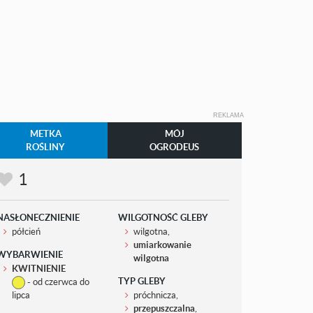
REKLAMA
METKA
MÓJ
ROŚLINY
OGRODEUS
1
NASŁONECZNIENIE
WILGOTNOŚĆ GLEBY
półcień
wilgotna,
umiarkowanie
WYBARWIENIE
wilgotna
KWITNIENIE
TYP GLEBY
- od czerwca do
lipca
próchnicza,
przepuszczalna
,