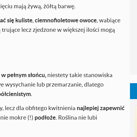
ięciu mają żywą, żółtą barwę.
ać się kuliste
,
ciemnofioletowe owoce
, wabiące
 trujące lecz zjedzone w większej ilości mogą
u w pełnym słońcu,
niestety takie stanowiska
we wysychanie lub przemarzanie, dlatego
półcienistym
.
, lecz dla obfitego kwitnienia
najlepiej zapewnić
 nie mokre (!)
podłoże
. Roślina nie lubi