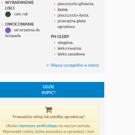
WYBARWIENIE
piaszczysto-gliniasta,
LIŚCI
żyzna
,
- cały rok
piaszczysto-ilasta,
przeciętna gleba
OWOCOWANIE
ogrodowa
- od września do
listopada
PH GLEBY
obojętna,
lekko kwaśna,
lekko zasadowa
Więcej szczegółów w metce
GDZIE
KUPIĆ?
Prowadzisz sklep lub szkółkę ogrodniczą?
Utwórz
darmowy profil sklepu
na naszym portalu.
Wprowadź rośliny, które posiadasz w sprzedaży i tym