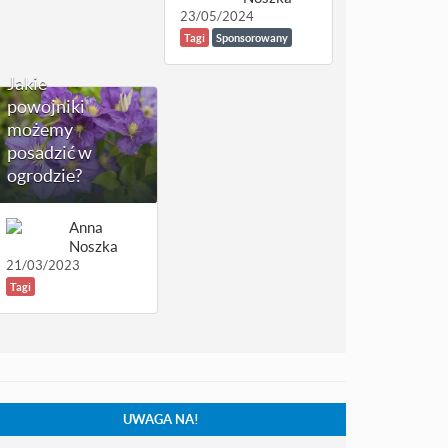
23/05/2024
Tagi
Sponsorowany
Jakie
powojniki
możemy
posadzić w
ogrodzie?
Anna
Noszka
21/03/2023
Tagi
UWAGA NA!