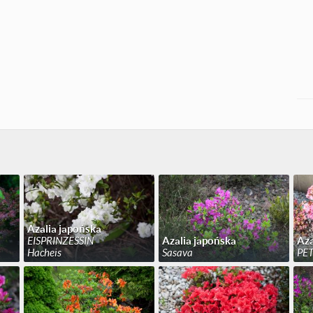
Azalia japońska
EISPRINZESSIN
Azalia japońska
Aza
Hacheis
Sasava
PET