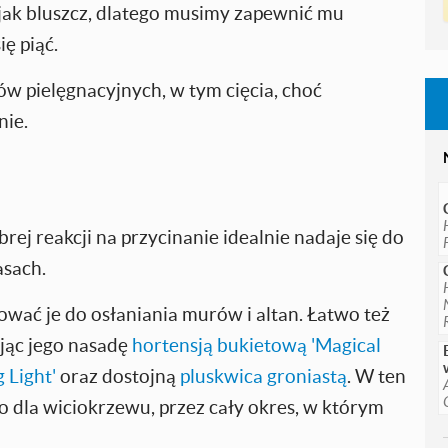
k jak bluszcz, dlatego musimy zapewnić mu
ię piąć.
w pielęgnacyjnych, w tym cięcia, choć
nie.
ej reakcji na przycinanie idealnie nadaje się do
asach.
ać je do osłaniania murów i altan. Łatwo też
jąc jego nasadę
hortensją bukietową 'Magical
 Light'
oraz dostojną
pluskwica groniastą
. W ten
dla wiciokrzewu, przez cały okres, w którym