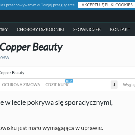
ookies przechowywanym w Twojej przeglądarce.
AKCEPTUJĘ PLIKI COOKIES
SŁY
CHOROBY I SZKODNIKI
SŁOWNICZEK
KONTAKT
Copper Beauty
rzew
Copper Beauty
OCHRONA ZIMOWA
GDZIE KUPIĆ
Wyglą
e w lecie pokrywa się sporadycznymi,
owisku jest mało wymagająca w uprawie.