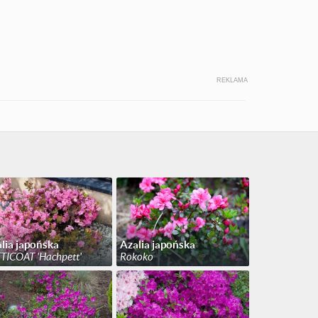
REKLAMA
lia japońska
Azalia japońska
TICOAT 'Hachpett'
Rokoko