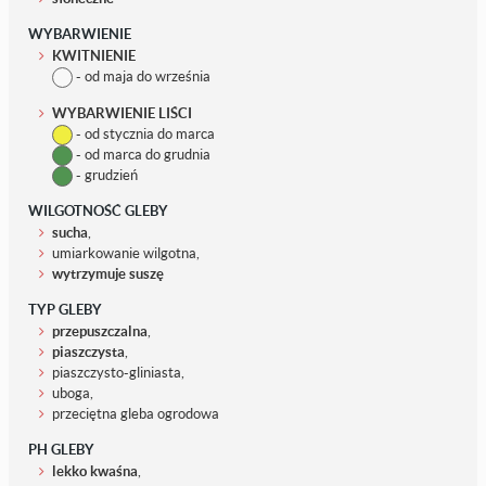
WYBARWIENIE
KWITNIENIE
- od maja do września
WYBARWIENIE LIŚCI
- od stycznia do marca
- od marca do grudnia
- grudzień
WILGOTNOŚĆ GLEBY
sucha
,
umiarkowanie wilgotna,
wytrzymuje suszę
TYP GLEBY
przepuszczalna
,
piaszczysta
,
piaszczysto-gliniasta,
uboga,
przeciętna gleba ogrodowa
PH GLEBY
lekko kwaśna
,