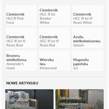
Ciemiernik
Ciemiernik
HGC ® Ice
Ciemiernik
HGC® Pink
Breaker
HGC ® Ice N'
Frost
®Max
Roses White
Ciemiernik
Ciemiernik
Azalia
HGC ® Ice N'
HGC ® Ice N'
wielkokwiatowa
Roses Rose
Roses Red
Satomi
Brunera
wielkolistna
Wierzba
Magnolia
Alexander's
iwa
japońska
Great
Kilmarnock
Isis
NOWE ARTYKUŁU
Meble
Jakie meble
ogrodowe - na
ogrodowe
co zwrócić