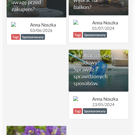
wybrać na
uwagę przed
balkon?
zakupem?
Anna Noszka
Anna Noszka
01/07/2024
03/06/2026
Tagi
Sponsorowany
Tagi
Sponsorowany
Jak dbać o basen
ogrodowy?
Sprawdź 7
sprawdzonych
sposobów.
Anna Noszka
23/05/2024
Tagi
Sponsorowany