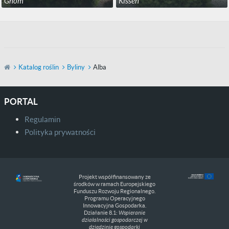
Gnom
Kissen
Katalog roślin
Byliny
Alba
PORTAL
Regulamin
Polityka prywatności
Projekt współfinansowany ze
środków w ramach Europejskiego
Funduszu Rozwoju Regionalnego.
Programu Operacyjnego
Innowacyjna Gospodarka.
Działanie 8.1:
Wspieranie
działalności gospodarczej w
dziedzinie gospodarki