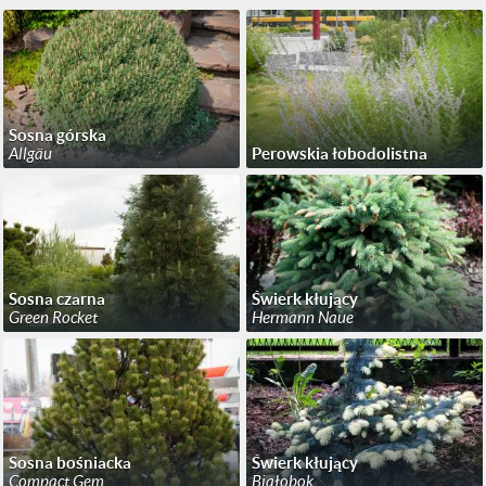
Sosna górska
Allgäu
Perowskia łobodolistna
Sosna czarna
Świerk kłujący
Green Rocket
Hermann Naue
Sosna bośniacka
Świerk kłujący
Compact Gem
Białobok