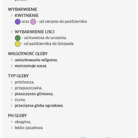
WYBARWIENIE
KWITNIENIE
oraz
- od sierpnia do października
WYBARWIENIE LIŚCI
- od kwietnia do września
- od października do listopada
WILGOTNOŚĆ GLEBY
umiarkowanie wilgotna
,
wytrzymuje suszę
TYP GLEBY
próchnicza,
przepuszczalna,
piaszczysto-gliniasta
,
żyzna,
przeciętna gleba ogrodowa
PH GLEBY
obojętna,
lekko zasadowa