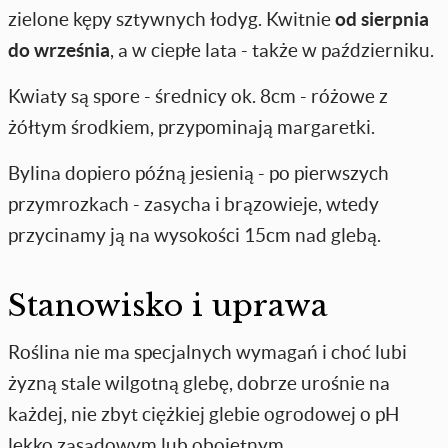
zielone kępy sztywnych łodyg. Kwitnie
od sierpnia
do września
, a w ciepłe lata - także w październiku.
Kwiaty są spore - średnicy ok. 8cm - różowe z
żółtym środkiem, przypominają margaretki.
Bylina dopiero późną jesienią - po pierwszych
przymrozkach - zasycha i brązowieje, wtedy
przycinamy ją na wysokości 15cm nad glebą.
Stanowisko i uprawa
Roślina nie ma specjalnych wymagań i choć lubi
żyzną stale wilgotną glebę, dobrze urośnie na
każdej, nie zbyt ciężkiej glebie ogrodowej o pH
lekko zasadowym lub obojętnym.