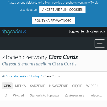
Nasza strona działa dzięki plikom cookies przechowywanym w Twojej
przeglądarce.
AKCEPTUJĘ PLIKI COOKIES
POLITYKA PRYWATNOŚCI
Logowanie
lub
Rejestracja
Togg
navi
Złocień czerwony
Clara Curtis
Chrysanthemum rubellum
Clara Curtis
Katalog roślin
Byliny
Clara Curtis
OPIS
METKA
SADZENIE
NAWOŻENIE
CIĘCIE
WIĘCEJ…
Wygląd
Stanowisko i uprawa
Zastosowanie
więcej…