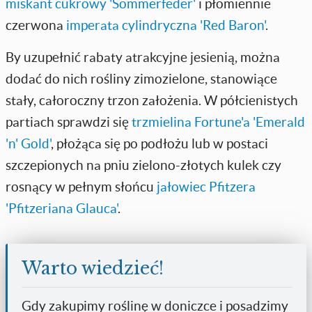
miskant cukrowy 'Sommerfeder'
i płomiennie
czerwona
imperata cylindryczna 'Red Baron'
.
By uzupełnić rabaty atrakcyjne jesienią, można
dodać do nich rośliny zimozielone, stanowiące
stały, całoroczny trzon założenia. W półcienistych
partiach sprawdzi się
trzmielina Fortune'a 'Emerald
'n' Gold'
, płożąca się po podłożu lub w postaci
szczepionych na pniu zielono-złotych kulek czy
rosnący w pełnym słońcu
jałowiec Pfitzera
'Pfitzeriana Glauca'
.
Warto wiedzieć!
Gdy zakupimy roślinę w doniczce i posadzimy