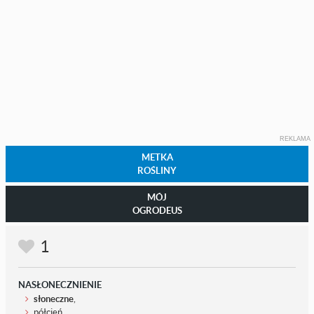
REKLAMA
METKA
ROŚLINY
MÓJ
OGRODEUS
1
NASŁONECZNIENIE
słoneczne
,
półcień