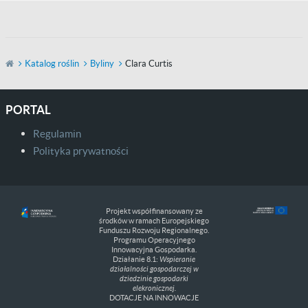
Katalog roślin
Byliny
Clara Curtis
PORTAL
Regulamin
Polityka prywatności
Projekt współfinansowany ze
środków w ramach Europejskiego
Funduszu Rozwoju Regionalnego.
Programu Operacyjnego
Innowacyjna Gospodarka.
Działanie 8.1:
Wspieranie
działalności gospodarczej w
dziedzinie gospodarki
elekronicznej.
DOTACJE NA INNOWACJE