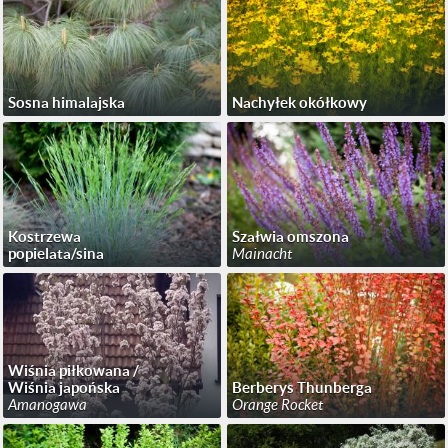
Sosna himalajska
Nachyłek okółkowy
Kostrzewa
Szałwia omszona
popielata/sina
Mainacht
Wiśnia piłkowana /
Wiśnia japońska
Berberys Thunberga
Amanogawa
Orange Rocket