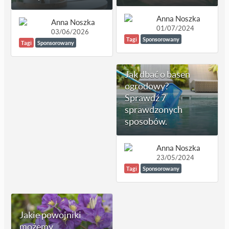
Anna Noszka
Anna Noszka
01/07/2024
03/06/2026
Tagi
Sponsorowany
Tagi
Sponsorowany
Jak dbać o basen
ogrodowy?
Sprawdź 7
sprawdzonych
sposobów.
Anna Noszka
23/05/2024
Tagi
Sponsorowany
Jakie powojniki
możemy