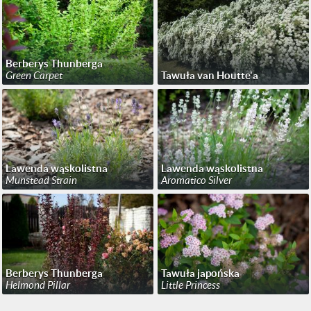
Berberys Thunberga
Green Carpet
Tawuła van Houtte'a
Lawenda wąskolistna
Lawenda wąskolistna
Munstead Strain
Aromatico Silver
Berberys Thunberga
Tawuła japońska
Helmond Pillar
Little Princess