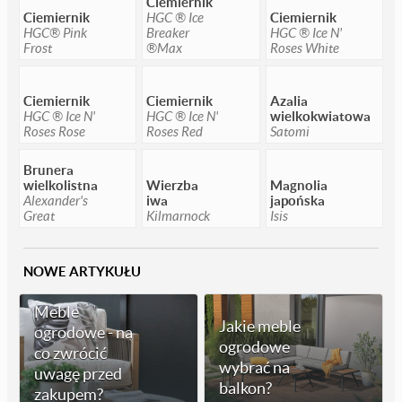
Ciemiernik
Ciemiernik
HGC ® Ice
Ciemiernik
HGC® Pink
Breaker
HGC ® Ice N'
Frost
®Max
Roses White
Ciemiernik
Ciemiernik
Azalia
HGC ® Ice N'
HGC ® Ice N'
wielkokwiatowa
Roses Rose
Roses Red
Satomi
Brunera
wielkolistna
Wierzba
Magnolia
Alexander's
iwa
japońska
Great
Kilmarnock
Isis
NOWE ARTYKUŁU
Meble
Jakie meble
ogrodowe - na
ogrodowe
co zwrócić
wybrać na
uwagę przed
balkon?
zakupem?