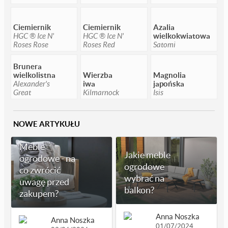
Ciemiernik
Ciemiernik
Azalia
HGC ® Ice N'
HGC ® Ice N'
wielkokwiatowa
Roses Rose
Roses Red
Satomi
Brunera
wielkolistna
Wierzba
Magnolia
Alexander's
iwa
japońska
Great
Kilmarnock
Isis
NOWE ARTYKUŁU
Meble
Jakie meble
ogrodowe - na
ogrodowe
co zwrócić
wybrać na
uwagę przed
balkon?
zakupem?
Anna Noszka
Anna Noszka
01/07/2024