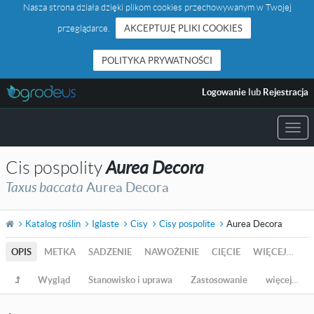
Nasza strona działa dzięki plikom cookies przechowywanym w Twojej
przeglądarce.
AKCEPTUJĘ PLIKI COOKIES
POLITYKA PRYWATNOŚCI
Logowanie
lub
Rejestracja
Togg
navi
Cis pospolity
Aurea Decora
Taxus baccata
Aurea Decora
Katalog roślin
Iglaste
Cisy
Cisy pospolite
Aurea Decora
OPIS
METKA
SADZENIE
NAWOŻENIE
CIĘCIE
WIĘCEJ…
Wygląd
Stanowisko i uprawa
Zastosowanie
więcej…