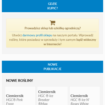
GDZIE
KUPIĆ?
Prowadzisz sklep lub szkółkę ogrodniczą?
Utwórz
darmowy profil sklepu
na naszym portalu. Wprowadź
rośliny, które posiadasz w sprzedaży i tym samym
bądź widoczny
w Internecie!
NOWE
PUBLIKACJE
NOWE ROŚLINY
Ciemiernik
Ciemiernik
HGC ® Ice
Ciemiernik
HGC® Pink
Breaker
HGC ® Ice N'
Frost
®Max
Roses White