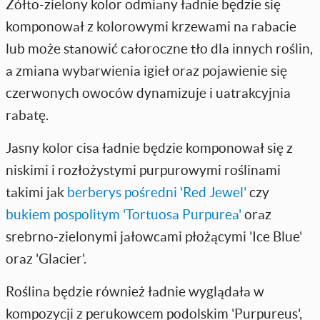
Żółto-zielony kolor odmiany ładnie będzie się
komponował z kolorowymi krzewami na rabacie
lub może stanowić całoroczne tło dla innych roślin,
a zmiana wybarwienia igieł oraz pojawienie się
czerwonych owoców dynamizuje i uatrakcyjnia
rabatę.
Jasny kolor cisa ładnie będzie komponował się z
niskimi i rozłożystymi purpurowymi roślinami
takimi jak
berberys pośredni 'Red Jewel'
czy
bukiem pospolitym 'Tortuosa Purpurea'
oraz
srebrno-zielonymi jałowcami płożącymi 'Ice Blue'
oraz 'Glacier'.
Roślina będzie również ładnie wyglądała w
kompozycji z perukowcem podolskim 'Purpureus',