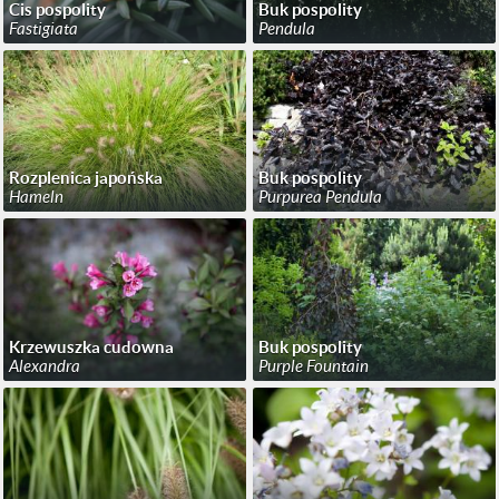
Cis pospolity
Buk pospolity
Fastigiata
Pendula
Rozplenica japońska
Buk pospolity
Hameln
Purpurea Pendula
Krzewuszka cudowna
Buk pospolity
Alexandra
Purple Fountain