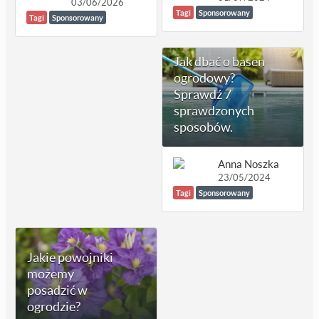
03/06/2026
Tagi
Sponsorowany
Tagi
Sponsorowany
Jak dbać o basen
ogrodowy?
Sprawdź 7
sprawdzonych
sposobów.
Anna Noszka
23/05/2024
Tagi
Sponsorowany
Jakie powojniki
możemy
posadzić w
ogrodzie?