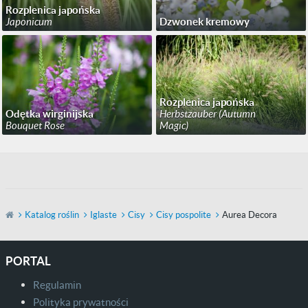
Rozplenica japońska
Japonicum
Dzwonek kremowy
Rozplenica japońska
Odętka wirginijska
Herbstzauber (Autumn
Bouquet Rose
Magic)
Katalog roślin
Iglaste
Cisy
Cisy pospolite
Aurea Decora
PORTAL
Regulamin
Polityka prywatności