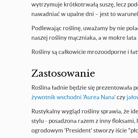
wytrzymuje krótkotrwałą suszę, lecz podc
nawadniać w upalne dni – jest to warunek
Podlewając roślinę, uważamy by nie polać
naszej rośliny mączniaka, a w mokre lata
Rośliny są całkowicie mrozoodporne i łat
Zastosowanie
Roślina ładnie będzie się prezentowała po
żywotnik wschodni 'Aurea Nana'
czy
jało
Rustykalny wygląd rośliny sprawia, że id
stylu - posadzona razem z inny floksami
ogrodowym 'President' stworzy iście "pł