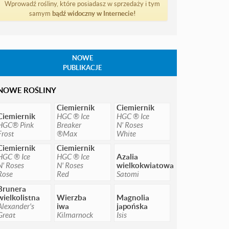
Wprowadź rośliny, które posiadasz w sprzedaży i tym
samym
bądź widoczny w Internecie!
NOWE
PUBLIKACJE
NOWE ROŚLINY
Ciemiernik
Ciemiernik
Ciemiernik
HGC ® Ice
HGC ® Ice
HGC® Pink
Breaker
N' Roses
Frost
®Max
White
Ciemiernik
Ciemiernik
HGC ® Ice
HGC ® Ice
Azalia
N' Roses
N' Roses
wielkokwiatowa
Rose
Red
Satomi
Brunera
wielkolistna
Wierzba
Magnolia
Alexander's
iwa
japońska
Great
Kilmarnock
Isis