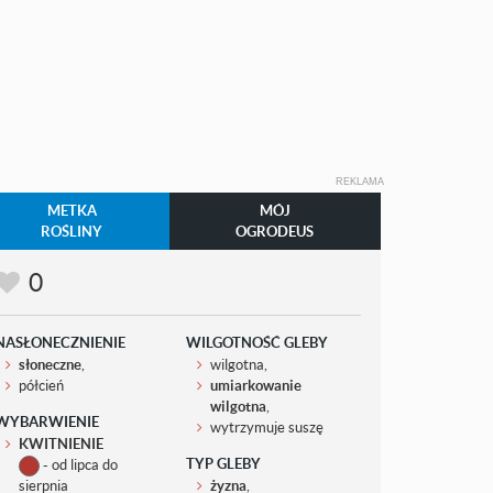
REKLAMA
METKA
MÓJ
ROŚLINY
OGRODEUS
0
NASŁONECZNIENIE
WILGOTNOŚĆ GLEBY
słoneczne
,
wilgotna,
półcień
umiarkowanie
wilgotna
,
WYBARWIENIE
wytrzymuje suszę
KWITNIENIE
TYP GLEBY
- od lipca do
sierpnia
żyzna
,