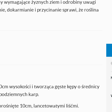
ny wymagające żyznych ziem i odrobiny uwagi
e, dokarmianie i przycinanie sprawi, że roślina
cm wysokości i tworząca gęste kępy o średnicy
z podziemnych karp.
orośnięte 10cm, lancetowatymi liśćmi.