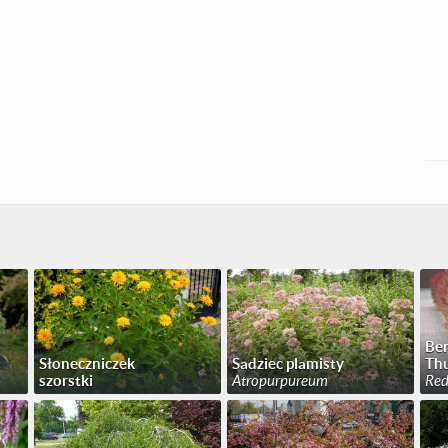
Ber
Słoneczniczek
Sadziec plamisty
Th
szorstki
Atropurpureum
Red