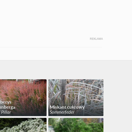
REKLAMA
berys
unberga
Miskant cukrowy
 Pillar
Sommerfeder