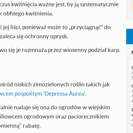
zas kwitnięcia ważne jest, by ją systematycznie
 obfitego kwitnienia.
 jej liści, ponieważ może to „przyciągnąć” do
 zaleca się ochronny oprysk.
wo się je rozmnaża przez wiosenny podział karp.
śród niskich zimozielonych roślin takich jak
wcem pospolitym 'Depressa Aurea'
.
ealnie nadaje się ona do ogrodów w wiejskim
, liliowcem ogrodowym oraz paciorecznikiem
omienną" rabatę.