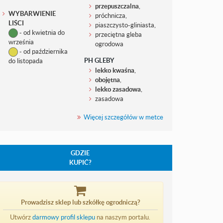
przepuszczalna
,
WYBARWIENIE
próchnicza,
LIŚCI
piaszczysto-gliniasta,
- od kwietnia do
przeciętna gleba
września
ogrodowa
- od października
PH GLEBY
do listopada
lekko kwaśna
,
obojętna
,
lekko zasadowa
,
zasadowa
Więcej szczegółów w metce
GDZIE
KUPIĆ?
Prowadzisz sklep lub szkółkę ogrodniczą?
Utwórz
darmowy profil sklepu
na naszym portalu.