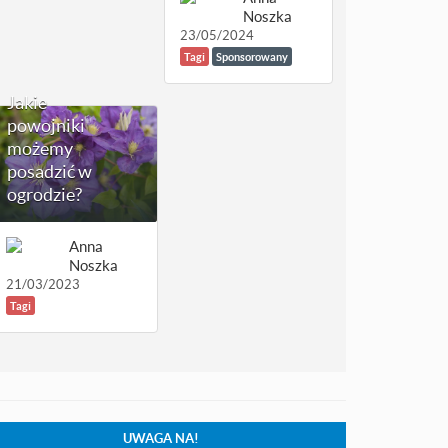
Noszka
23/05/2024
Tagi
Sponsorowany
Jakie
powojniki
możemy
posadzić w
ogrodzie?
Anna
Noszka
21/03/2023
Tagi
UWAGA NA!