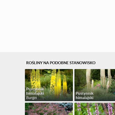
ROŚLINY NA PODOBNE STANOWISKO
Pustynnik
himalajski
Pustynnik
Bungei
himalajski