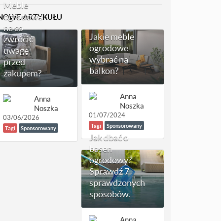
Meble
ogrodowe -
NOWE ARTYKUŁU
na co
Jakie meble
zwrócić
ogrodowe
uwagę
wybrać na
przed
balkon?
zakupem?
Anna
Anna
Noszka
Noszka
01/07/2024
03/06/2026
Tagi
Sponsorowany
Tagi
Sponsorowany
Jak dbać o
basen
ogrodowy?
Sprawdź 7
sprawdzonych
sposobów.
Anna