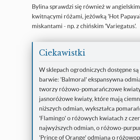
Bylina sprawdzi się również w angielsk
kwitnącymi różami, jeżówką 'Hot Papaya
miskantami - np. z chińskim 'Variegatus'.
Ciekawistki
W sklepach ogrodniczych dostępne są
barwie: 'Balmoral' ekspansywna odmia
tworzy różowo-pomarańczowe kwiaty, 
jasnoróżowe kwiaty, które mają ciemni
niższych odmian, wykształca pomarań
'Flamingo' o różowych kwiatach z cze
najwyższych odmian, o różowo-purpur
'Prince of Orange' odmiana o różowo