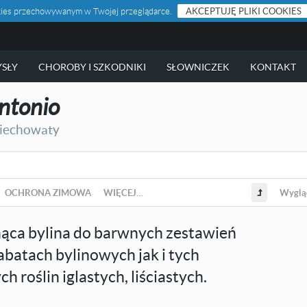
ookies przechowywanym w Twojej przeglądarce.
AKCEPTUJĘ PLIKI COOKIES
SŁY
CHOROBY I SZKODNIKI
SŁOWNICZEK
KONTAKT
ntonio
iechowaty
OCHRONA ZIMOWA
WIĘCEJ…
Wyglą
nąca bylina do barwnych zestawień
abatach bylinowych jak i tych
roślin iglastych, liściastych.