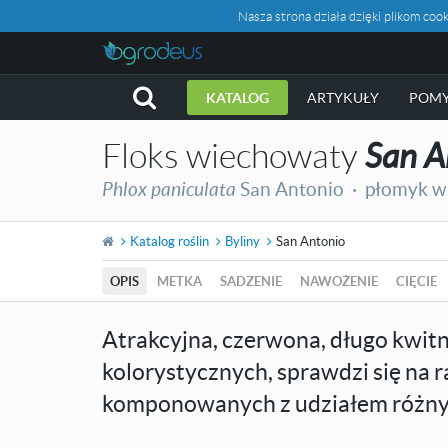
Nasza strona działa dzięki plikom c
KATALOG
ARTYKUŁY
POMY
Floks wiechowaty
San A
Phlox paniculata
San Antonio ·
płomyk w
Katalog roślin
Byliny
San Antonio
OPIS
METKA
SADZENIE
NAWOŻENIE
CIĘCIE
Atrakcyjna, czerwona, długo kwit
kolorystycznych, sprawdzi się na r
komponowanych z udziałem różnych 