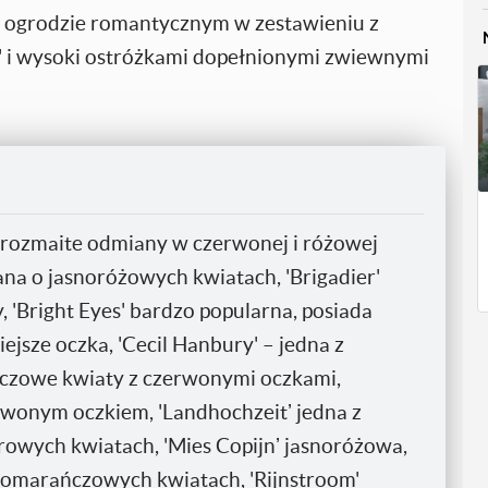
im ogrodzie romantycznym w zestawieniu z
' i wysoki ostróżkami dopełnionymi zwiewnymi
 rozmaite odmiany w czerwonej i różowej
na o jasnoróżowych kwiatach, 'Brigadier'
'Bright Eyes' bardzo popularna, posiada
ejsze oczka, 'Cecil Hanbury' – jedna z
czowe kwiaty z czerwonymi oczkami,
rwonym oczkiem, 'Landhochzeitʼ jedna z
owych kwiatach, 'Mies Copijnʼ jasnoróżowa,
pomarańczowych kwiatach, 'Rijnstroom'