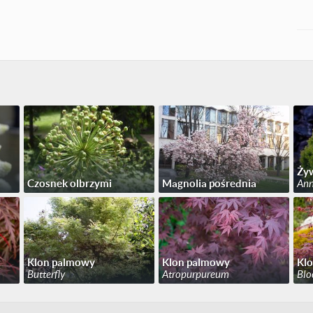
Żyw
Czosnek olbrzymi
Magnolia pośrednia
Ann
Klon palmowy
Klon palmowy
Kl
Butterfly
Atropurpureum
Blo