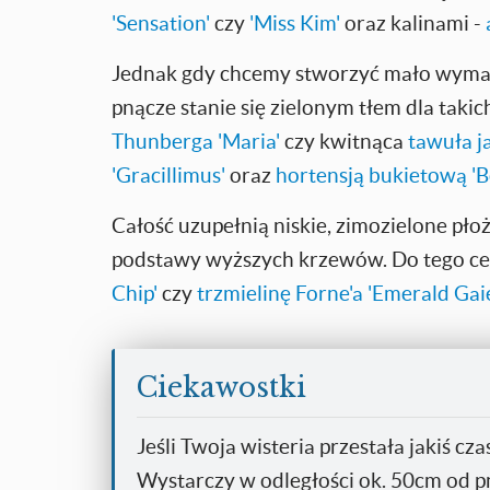
'Sensation'
czy
'Miss Kim'
oraz kalinami -
Jednak gdy chcemy stworzyć mało wymaga
pnącze stanie się zielonym tłem dla takic
Thunberga 'Maria'
czy kwitnąca
tawuła j
'Gracillimus'
oraz
hortensją bukietową 'B
Całość uzupełnią niskie, zimozielone pło
podstawy wyższych krzewów. Do tego c
Chip'
czy
trzmielinę Forne'a 'Emerald Gaie
Ciekawostki
Jeśli Twoja wisteria przestała jakiś c
Wystarczy w odległości ok. 50cm od pn