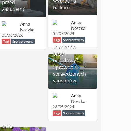
wybrać na
przed
balkon?
zakupem?
Anna
Anna
Noszka
Noszka
01/07/2024
03/06/2026
Tagi
Sponsorowany
Tagi
Sponsorowany
Jak dbać o
basen
ogrodowy?
Sprawdź 7
sprawdzonych
sposobów.
Anna
Noszka
23/05/2024
Tagi
Sponsorowany
Jakie