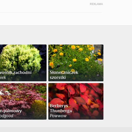
REKLAMA
otnik zachodni
Słoneczniczek
iek
szorstki
Berberys
on palmowy
Thunberga
odgood
Powwow