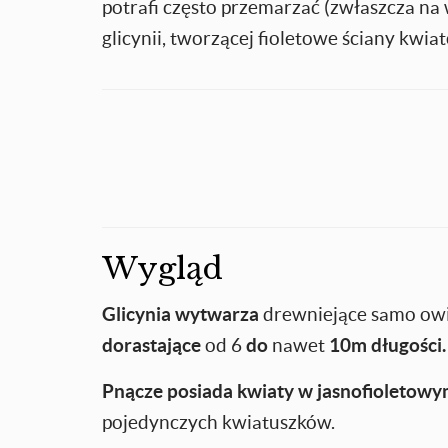
potrafi często przemarzać (zwłaszcza na
glicynii, tworzącej fioletowe ściany kwiat
Wygląd
Glicynia
wytwarza
drewniejące samo owij
dorastające
od
6
do
nawet
10m długości.
Pnącze posiada kwiaty w jasnofioletowy
pojedynczych kwiatuszków.