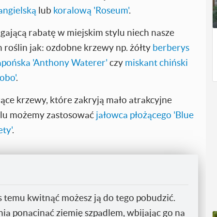
angielską
lub
koralową 'Roseum'
.
jącą rabatę w miejskim stylu niech nasze
h roślin jak: ozdobne krzewy np. żółty
berberys
apońska 'Anthony Waterer'
czy
miskant chiński
obo'
.
żące krzewy, które zakryją mało atrakcyjne
elu możemy zastosować
jałowca płożącego 'Blue
ty'
.
zas temu kwitnąć możesz ją do tego pobudzić.
ia ponacinać ziemię szpadlem, wbijając go na