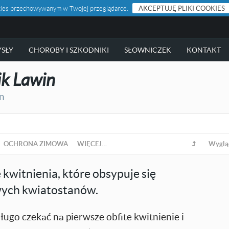
ookies przechowywanym w Twojej przeglądarce.
AKCEPTUJĘ PLIKI COOKIES
SŁY
CHOROBY I SZKODNIKI
SŁOWNICZEK
KONTAKT
k Lawin
in
OCHRONA ZIMOWA
WIĘCEJ…
Wyglą
kwitnienia, które obsypuje się
owych kwiatostanów.
ugo czekać na pierwsze obfite kwitnienie i