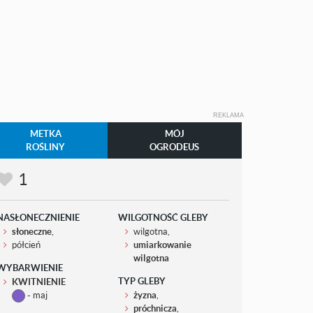
REKLAMA
METKA
MÓJ
ROŚLINY
OGRODEUS
1
NASŁONECZNIENIE
WILGOTNOŚĆ GLEBY
słoneczne
,
wilgotna,
półcień
umiarkowanie
wilgotna
WYBARWIENIE
TYP GLEBY
KWITNIENIE
- maj
żyzna
,
próchnicza
,