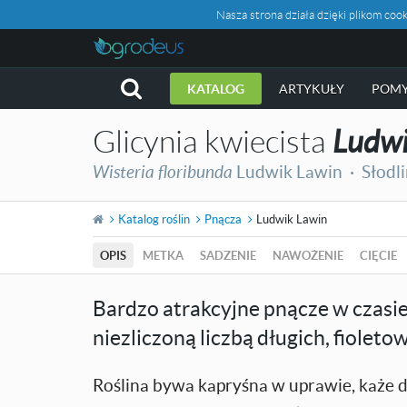
Nasza strona działa dzięki plikom c
KATALOG
ARTYKUŁY
POMY
Glicynia kwiecista
Ludwi
Wisteria floribunda
Ludwik Lawin ·
Słodl
Katalog roślin
Pnącza
Ludwik Lawin
OPIS
METKA
SADZENIE
NAWOŻENIE
CIĘCIE
Bardzo atrakcyjne pnącze w czasie 
niezliczoną liczbą długich, fiolet
Roślina bywa kapryśna w uprawie, każe dł