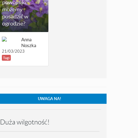
powojniki
możemy
posadzić w
ogrodzie?
Anna
Noszka
21/03/2023
Tagi
UWAGA NA!
Duża wilgotność!