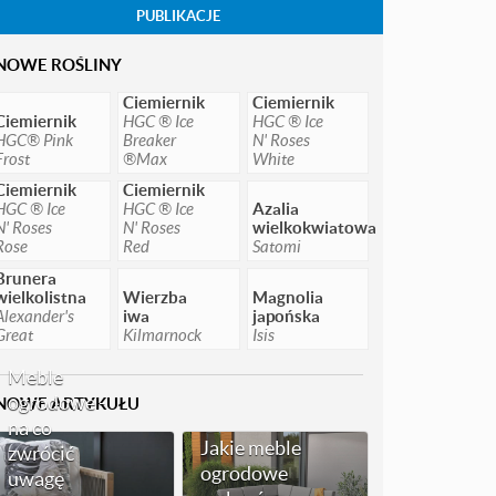
PUBLIKACJE
NOWE ROŚLINY
Ciemiernik
Ciemiernik
Ciemiernik
HGC ® Ice
HGC ® Ice
HGC® Pink
Breaker
N' Roses
Frost
®Max
White
Ciemiernik
Ciemiernik
HGC ® Ice
HGC ® Ice
Azalia
N' Roses
N' Roses
wielkokwiatowa
Rose
Red
Satomi
Brunera
wielkolistna
Wierzba
Magnolia
Alexander's
iwa
japońska
Great
Kilmarnock
Isis
Meble
ogrodowe -
NOWE ARTYKUŁU
na co
Jakie meble
zwrócić
ogrodowe
uwagę