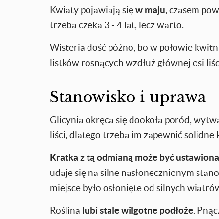
Kwiaty pojawiają się
w maju
, czasem pow
trzeba czeka 3 - 4 lat, lecz warto.
Wisteria dość późno, bo w połowie kwitni
listków rosnących wzdłuż głównej osi liści
Stanowisko i uprawa
Glicynia okręca się dookoła poród, wytw
liści, dlatego trzeba im zapewnić solidne 
Kratka z tą odmianą może być ustawiona
udaje się na silne nasłonecznionym stan
miejsce było osłonięte od silnych wiatró
Roślina
lubi
stale wilgotne podłoże
. Pnąc