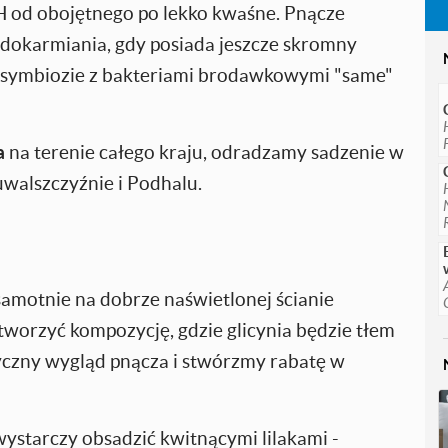
H od obojętnego po lekko kwaśne. Pnącze
dokarmiania, gdy posiada jeszcze skromny
ki symbiozie z bakteriami brodawkowymi "same"
a
na terenie całego kraju, odradzamy sadzenie w
uwalszczyźnie i Podhalu.
samotnie na dobrze naświetlonej ścianie
tworzyć kompozycję, gdzie glicynia będzie tłem
yczny wygląd pnącza i stwórzmy rabatę w
wystarczy obsadzić kwitnącymi lilakami -