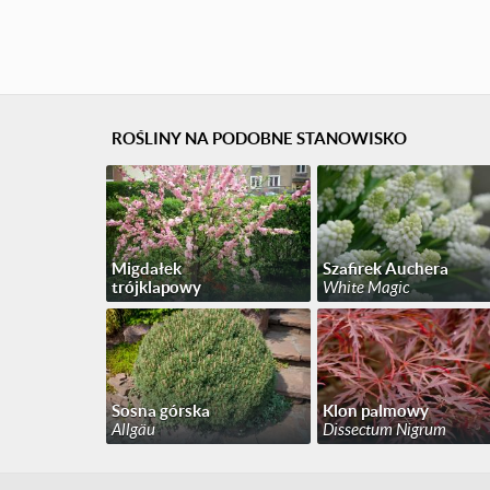
ROŚLINY NA PODOBNE STANOWISKO
Migdałek
Szafirek Auchera
trójklapowy
White Magic
Sosna górska
Klon palmowy
Allgäu
Dissectum Nigrum