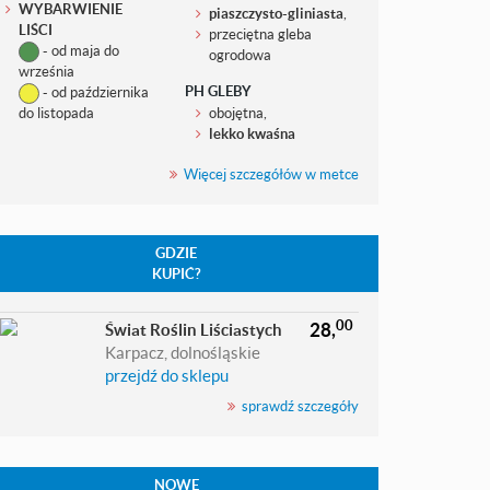
WYBARWIENIE
piaszczysto-gliniasta
,
LIŚCI
przeciętna gleba
- od maja do
ogrodowa
września
PH GLEBY
- od października
do listopada
obojętna,
lekko kwaśna
Więcej szczegółów w metce
GDZIE
KUPIĆ?
00
28,
Świat Roślin Liściastych
Karpacz, dolnośląskie
przejdź do sklepu
sprawdź szczegóły
NOWE