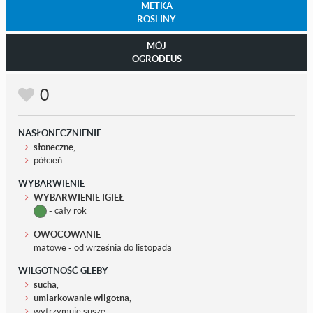
METKA
ROŚLINY
MÓJ
OGRODEUS
0
NASŁONECZNIENIE
słoneczne
,
półcień
WYBARWIENIE
WYBARWIENIE IGIEŁ
- cały rok
OWOCOWANIE
matowe - od września do listopada
WILGOTNOŚĆ GLEBY
sucha
,
umiarkowanie wilgotna
,
wytrzymuje suszę