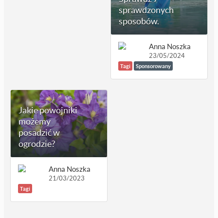
sprawdzonych
sposobów.
Anna Noszka
23/05/2024
Tagi
Sponsorowany
Jakie powojniki
możemy
posadzić w
ogrodzie?
Anna Noszka
21/03/2023
Tagi