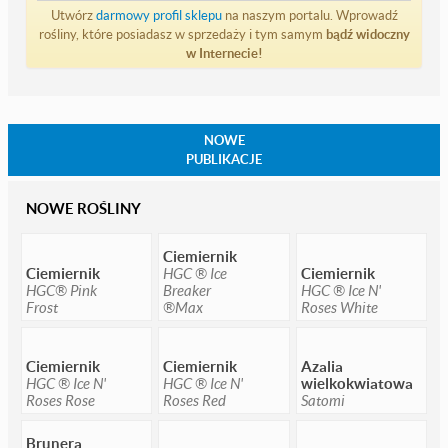
Utwórz
darmowy profil sklepu
na naszym portalu. Wprowadź
rośliny, które posiadasz w sprzedaży i tym samym
bądź widoczny
w Internecie!
NOWE
PUBLIKACJE
NOWE ROŚLINY
Ciemiernik
Ciemiernik
HGC ® Ice
Ciemiernik
HGC® Pink
Breaker
HGC ® Ice N'
Frost
®Max
Roses White
Ciemiernik
Ciemiernik
Azalia
HGC ® Ice N'
HGC ® Ice N'
wielkokwiatowa
Roses Rose
Roses Red
Satomi
Brunera