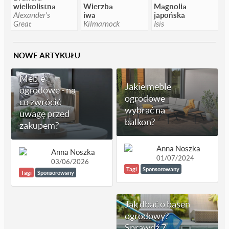
wielkolistna
Wierzba
Magnolia
Alexander's
iwa
japońska
Great
Kilmarnock
Isis
NOWE ARTYKUŁU
Meble
Jakie meble
ogrodowe - na
ogrodowe
co zwrócić
wybrać na
uwagę przed
balkon?
zakupem?
Anna Noszka
Anna Noszka
01/07/2024
03/06/2026
Tagi
Sponsorowany
Tagi
Sponsorowany
Jak dbać o basen
ogrodowy?
Sprawdź 7