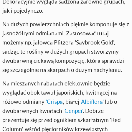
Dekoracyjnie wygląda sadzona zarówno grupach,
jak i pojedynczo.
Na dużych powierzchniach pięknie komponuje się z
jasnożółtymi odmianami. Zastosować tutaj
możemy np. jałowca Pfitzera 'Saybrook Gold',
sadząc te rośliny w dużych grupach stworzymy
dwubarwną ciekawą kompozycję, która sprawdzi
się szczególnie na skarpach o dużym nachyleniu.
Na mieszanych rabatach efektownie będzie
wyglądać obok tawuł japońskich, kwitnącej na
różowo odmiany
'Crispa'
, białej
'Albiflora'
lub o
dwubarwnych kwiatach
'Genpei'
. Dobrze
prezentuje się przed ognikiem szkarłatnym 'Red
Column', wśród pięciorników krzewiastych