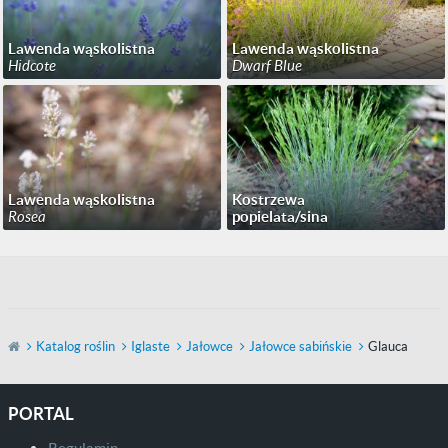
Lawenda wąskolistna
Lawenda wąskolistna
Hidcote
Dwarf Blue
Lawenda wąskolistna
Kostrzewa
Rosea
popielata/sina
Katalog roślin
Iglaste
Jałowce
Jałowce sabińskie
Glauca
PORTAL