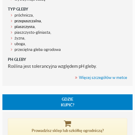
TYP GLEBY
próchnicza,
przepuszczalna
,
piaszczysta
,
piaszczysto-gliniasta,
żyzna,
uboga,
przeciętna gleba ogrodowa
PH GLEBY
Roślina jest tolerancyjna względem pH gleby.
Więcej szczegółów w metce
GDZIE
KUPIĆ?
Prowadzisz sklep lub szkółkę ogrodniczą?