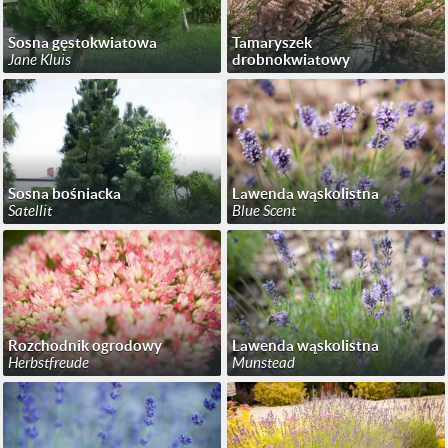
Sosna gęstokwiatowa
Tamaryszek
Jane Kluis
drobnokwiatowy
Sosna bośniacka
Lawenda wąskolistna
Satellit
Blue Scent
Rozchodnik ogrodowy
Lawenda wąskolistna
Herbstfreude
Munstead