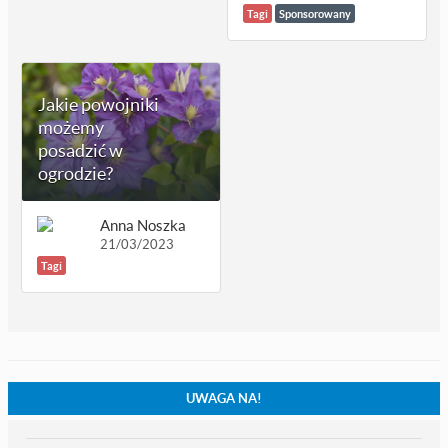
Tagi
Sponsorowany
Jakie powojniki
możemy
posadzić w
ogrodzie?
Anna Noszka
21/03/2023
Tagi
UWAGA NA!