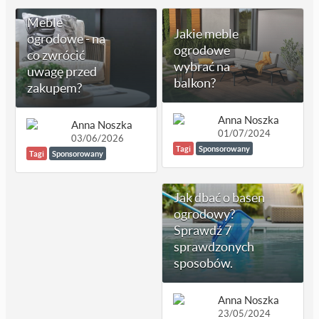
Meble
Jakie meble
ogrodowe - na
ogrodowe
co zwrócić
wybrać na
uwagę przed
balkon?
zakupem?
Anna Noszka
Anna Noszka
01/07/2024
03/06/2026
Tagi
Sponsorowany
Tagi
Sponsorowany
Jak dbać o basen
ogrodowy?
Sprawdź 7
sprawdzonych
sposobów.
Anna Noszka
23/05/2024