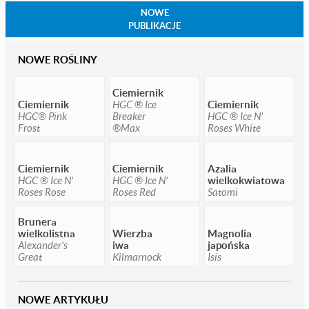
NOWE
PUBLIKACJE
NOWE ROŚLINY
Ciemiernik
Ciemiernik
HGC ® Ice
Ciemiernik
HGC® Pink
Breaker
HGC ® Ice N'
Frost
®Max
Roses White
Ciemiernik
Ciemiernik
Azalia
HGC ® Ice N'
HGC ® Ice N'
wielkokwiatowa
Roses Rose
Roses Red
Satomi
Brunera
wielkolistna
Wierzba
Magnolia
Alexander's
iwa
japońska
Great
Kilmarnock
Isis
NOWE ARTYKUŁU