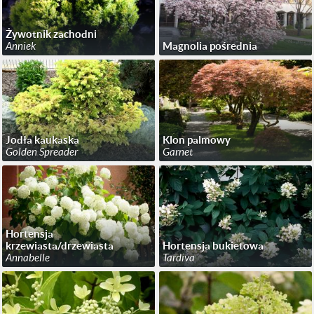
Żywotnik zachodni
Anniek
Magnolia pośrednia
Jodła kaukaska
Klon palmowy
Golden Spreader
Garnet
Hortensja
krzewiasta/drzewiasta
Hortensja bukietowa
Annabelle
Tardiva