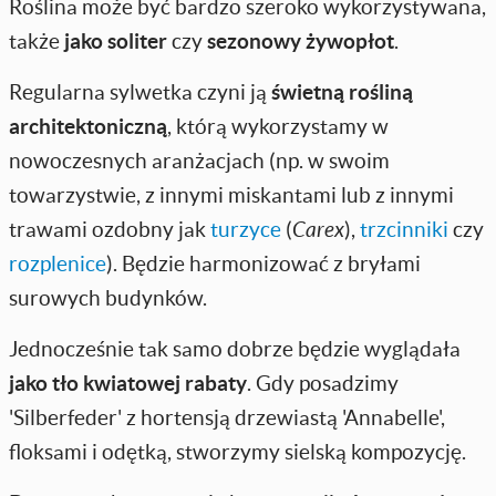
Roślina może być bardzo szeroko wykorzystywana,
także
jako soliter
czy
sezonowy żywopłot
.
Regularna sylwetka czyni ją
świetną rośliną
architektoniczną
, którą wykorzystamy w
nowoczesnych aranżacjach (np. w swoim
towarzystwie, z innymi miskantami lub z innymi
trawami ozdobny jak
turzyce
(
Carex
),
trzcinniki
czy
rozplenice
). Będzie harmonizować z bryłami
surowych budynków.
Jednocześnie tak samo dobrze będzie wyglądała
jako tło kwiatowej rabaty
. Gdy posadzimy
'Silberfeder' z hortensją drzewiastą 'Annabelle',
floksami i odętką, stworzymy sielską kompozycję.