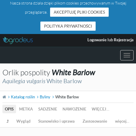
Nasza strona działa dzięki plikom cookies przechowywanym w Twojej
przeglądarce.
AKCEPTUJĘ PLIKI COOKIES
POLITYKA PRYWATNOŚCI
Logowanie
lub
Rejestracja
Togg
navi
Orlik pospolity
White Barlow
Aquilegia vulgaris
White Barlow
Katalog roślin
Byliny
White Barlow
OPIS
METKA
SADZENIE
NAWOŻENIE
WIĘCEJ…
Wygląd
Stanowisko i uprawa
Zastosowanie
więcej…