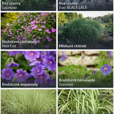
Bez czarny
Bez czarny
Laciniata
Eva/ BLACK LACE
Bodziszek czerwony
Max Frei
Miskant chiński
Bodziszek himalajski
Bodziszek wspaniały
Gravetye