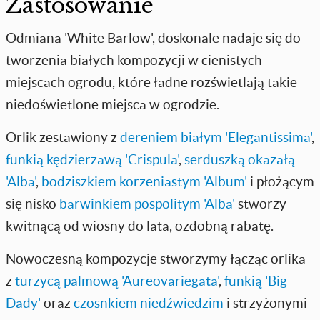
Zastosowanie
Odmiana 'White Barlow', doskonale nadaje się do
tworzenia białych kompozycji w cienistych
miejscach ogrodu, które ładne rozświetlają takie
niedoświetlone miejsca w ogrodzie.
Orlik zestawiony z
dereniem białym 'Elegantissima'
,
funkią kędzierzawą 'Crispula'
,
serduszką okazałą
'Alba'
,
bodziszkiem korzeniastym 'Album'
i płożącym
się nisko
barwinkiem pospolitym 'Alba'
stworzy
kwitnącą od wiosny do lata, ozdobną rabatę.
Nowoczesną kompozycje stworzymy łącząc orlika
z
turzycą palmową 'Aureovariegata'
,
funkią 'Big
Dady'
oraz
czosnkiem niedźwiedzim
i strzyżonymi