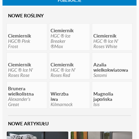
PUBLIKACJE
NOWE ROŚLINY
Ciemiernik
Ciemiernik
HGC ® Ice
Ciemiernik
HGC® Pink
Breaker
HGC ® Ice N'
Frost
®Max
Roses White
Ciemiernik
Ciemiernik
Azalia
HGC ® Ice N'
HGC ® Ice N'
wielkokwiatowa
Roses Rose
Roses Red
Satomi
Brunera
wielkolistna
Wierzba
Magnolia
Alexander's
iwa
japońska
Great
Kilmarnock
Isis
NOWE ARTYKUŁU
Meble