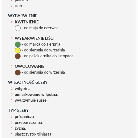
cień
WYBARWIENIE
KWITNIENIE
- od maja do czerwca
WYBARWIENIE LIŚCI
- od marca do sierpnia
- od sierpnia do września
- od października do listopada
OWOCOWANIE
- od sierpnia do września
WILGOTNOŚĆ GLEBY
wilgotna
,
umiarkowanie wilgotna
,
wytrzymuje suszę
TYP GLEBY
próchnicza
,
przepuszczalna
,
żyzna
,
piaszczysto-gliniasta,