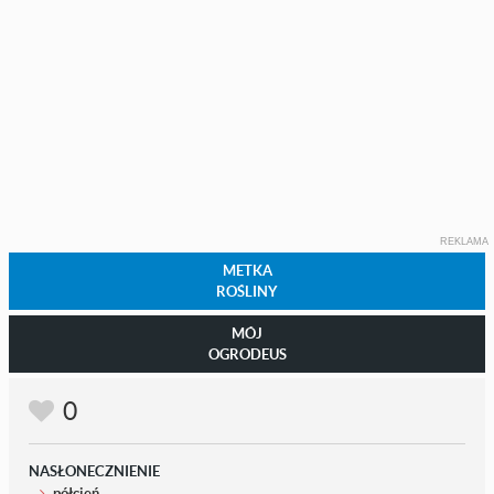
REKLAMA
METKA
ROŚLINY
MÓJ
OGRODEUS
0
NASŁONECZNIENIE
półcień
,