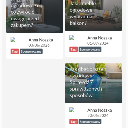
Jakie meble
ogrodowe - na
ogrodowe
co zwrócić
wybrać na
uwagę przed
balkon?
zakupem?
Anna Noszka
Anna Noszka
01/07/2024
03/06/2026
Tagi
Sponsorowany
Tagi
Sponsorowany
Jak dbać o basen
ogrodowy?
Sprawdź 7
sprawdzonych
sposobów.
Anna Noszka
23/05/2024
Tagi
Sponsorowany