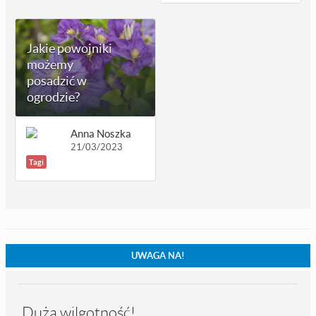
Jakie powojniki
możemy
posadzić w
ogrodzie?
Anna Noszka
21/03/2023
Tagi
UWAGA NA!
Duża wilgotność!