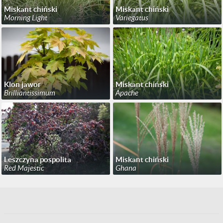
Miskant chiński
Miskant chiński
Morning Light
Variegatus
Klon jawor
Miskant chiński
Brilliantissimum
Apache
Leszczyna pospolita
Miskant chiński
Red Majestic
Ghana