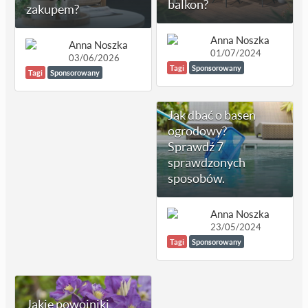
balkon?
zakupem?
Anna Noszka
Anna Noszka
01/07/2024
03/06/2026
Tagi
Sponsorowany
Tagi
Sponsorowany
Jak dbać o basen
ogrodowy?
Sprawdź 7
sprawdzonych
sposobów.
Anna Noszka
23/05/2024
Tagi
Sponsorowany
Jakie powojniki