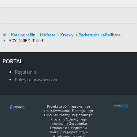
Katalog roślin
Liściaste
Krzewy
Pęcherznice kalinolistne
LADY IN RED 'Tuilad'
PORTAL
Regulamin
Polityka prywatności
Projekt współfinansowany ze
środków w ramach Europejskiego
Funduszu Rozwoju Regionalnego.
Programu Operacyjnego
Innowacyjna Gospodarka.
Działanie 8.1:
Wspieranie
działalności gospodarczej w
dziedzinie gospodarki