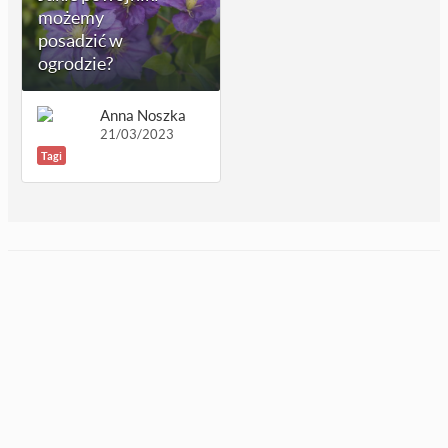
możemy
posadzić w
ogrodzie?
Anna Noszka
21/03/2023
Tagi