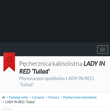
Togg
navi
Pęcherznica kalinolistna
LADY IN
RED 'Tuilad'
Physocarpus opulifolius
LADY IN RED
'Tuilad'
Katalog roślin
Liściaste
Krzewy
Pęcherznice kalinolistne
LADY IN RED 'Tuilad'