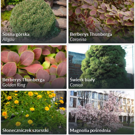
Sosna górska
Berberys Thunberga
Allgäu
Coronita
Berberys Thunberga
Świerk biały
Golden Ring
Conica
Słoneczniczek szorstki
Magnolia pośrednia