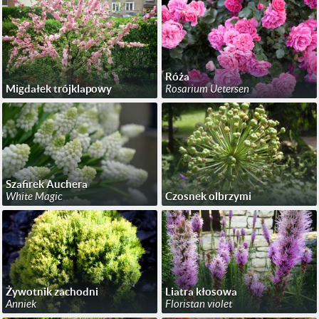
Róża
Migdałek trójklapowy
Rosarium Uetersen
Szafirek Auchera
White Magic
Czosnek olbrzymi
Żywotnik zachodni
Liatra kłosowa
Anniek
Floristan violet