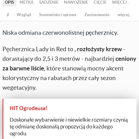
OPIS
METKA
SADZENIE
NAWOŻENIE
CIĘCIE
WIĘCEJ…
Wygląd
Stanowisko i uprawa
Zastosowanie
więcej…
Niska odmiana czerwonolistnej pęcherznicy.
Pęcherznica Lady in Red to
, rozłożysty krzew
-
dorastający do 2,5 i 3 metrów - najbardziej
ceniony
za barwne liście
, które stanowią mocny akcent
kolorystyczny na rabatach przez cały sezon
wegetacyjny.
HIT Ogrodeusa!
Doskonałe wybarwienie i niewielkie rozmiary czynią
tę odmianę doskonałą propozycją do każdego
ogrodu.