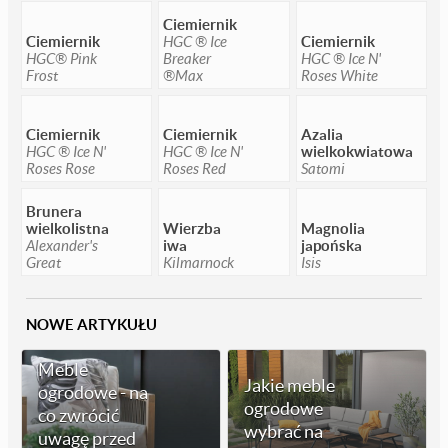
Ciemiernik
Ciemiernik
HGC ® Ice
Ciemiernik
HGC® Pink
Breaker
HGC ® Ice N'
Frost
®Max
Roses White
Ciemiernik
Ciemiernik
Azalia
HGC ® Ice N'
HGC ® Ice N'
wielkokwiatowa
Roses Rose
Roses Red
Satomi
Brunera
wielkolistna
Wierzba
Magnolia
Alexander's
iwa
japońska
Great
Kilmarnock
Isis
NOWE ARTYKUŁU
Meble
Jakie meble
ogrodowe - na
ogrodowe
co zwrócić
wybrać na
uwagę przed