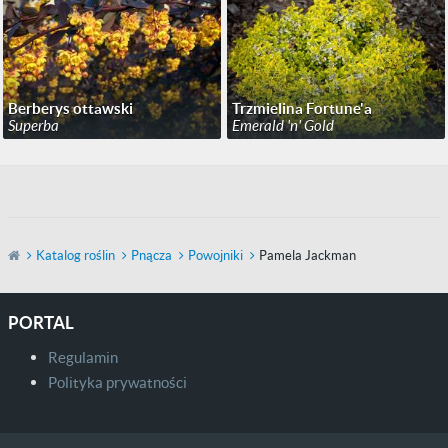
Berberys ottawski
Trzmielina Fortune'a
Superba
Emerald 'n' Gold
Katalog roślin
Pnącza
Powojniki
Pamela Jackman
PORTAL
Regulamin
Polityka prywatności