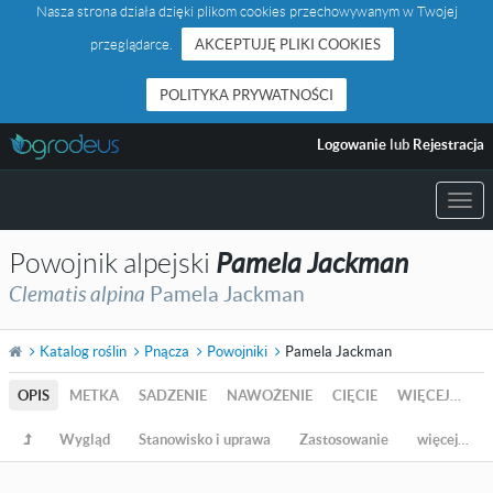
Nasza strona działa dzięki plikom cookies przechowywanym w Twojej
przeglądarce.
AKCEPTUJĘ PLIKI COOKIES
POLITYKA PRYWATNOŚCI
Logowanie
lub
Rejestracja
Togg
navi
Powojnik alpejski
Pamela Jackman
Clematis alpina
Pamela Jackman
Katalog roślin
Pnącza
Powojniki
Pamela Jackman
OPIS
METKA
SADZENIE
NAWOŻENIE
CIĘCIE
WIĘCEJ…
Wygląd
Stanowisko i uprawa
Zastosowanie
więcej…