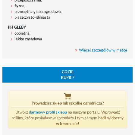
przepuszczalna
,
żyzna
,
przeciętna gleba ogrodowa,
piaszczysto-gliniasta
PH GLEBY
obojętna,
lekko zasadowa
Więcej szczegółów w metce
GDZIE
KUPIĆ?
Prowadzisz sklep lub szkółkę ogrodniczą?
Utwórz
darmowy profil sklepu
na naszym portalu. Wprowadź
rośliny, które posiadasz w sprzedaży i tym samym
bądź widoczny
w Internecie!