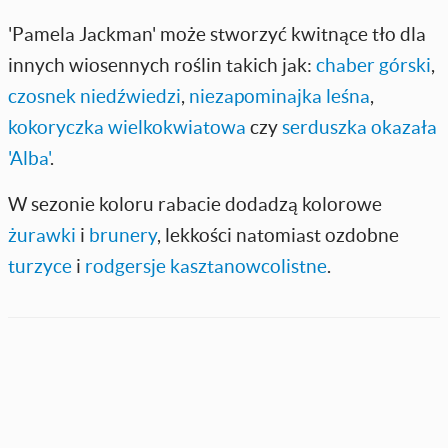
'Pamela Jackman' może stworzyć kwitnące tło dla
innych wiosennych roślin takich jak:
chaber górski
,
czosnek niedźwiedzi
,
niezapominajka leśna
,
kokoryczka wielkokwiatowa
czy
serduszka okazała
'Alba'
.
W sezonie koloru rabacie dodadzą kolorowe
żurawki
i
brunery
, lekkości natomiast ozdobne
turzyce
i
rodgersje kasztanowcolistne
.