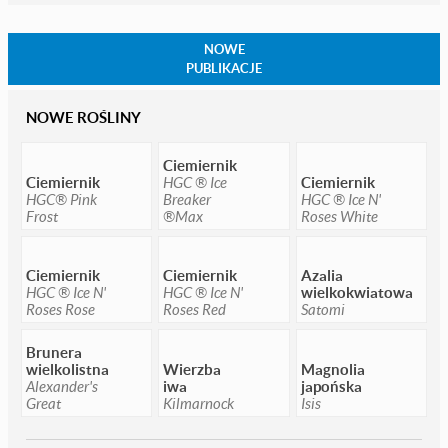
NOWE
PUBLIKACJE
NOWE ROŚLINY
Ciemiernik
Ciemiernik
HGC ® Ice
Ciemiernik
HGC® Pink
Breaker
HGC ® Ice N'
Frost
®Max
Roses White
Ciemiernik
Ciemiernik
Azalia
HGC ® Ice N'
HGC ® Ice N'
wielkokwiatowa
Roses Rose
Roses Red
Satomi
Brunera
wielkolistna
Wierzba
Magnolia
Alexander's
iwa
japońska
Great
Kilmarnock
Isis