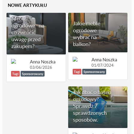
NOWE ARTYKUŁU
Meble
Jakie meble
ogrodowe - na
ogrodowe
co zwrócić
wybrać na
uwagę przed
balkon?
zakupem?
Anna Noszka
Anna Noszka
01/07/2024
03/06/2026
Tagi
Sponsorowany
Tagi
Sponsorowany
Jak dbać o basen
ogrodowy?
Sprawdź 7
sprawdzonych
sposobów.