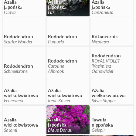
Azalia
Azalia
Azalia
japońska
japońska
japońska
Otava
Luzi
Canzonetta
Rododendron
Rododendron
Różanecznik
Scarlet Wonder
Pumucki
Nicoletta
Rododendron
Rododendron
ROYAL VIOLET
Rododendron
Caroline
'Kazimierz
Schneekrone
Allbrook
Odnowiciel'
Azalia
Azalia
Azalia
wielkokwiatowa
wielkokwiatowa
wielkokwiatowa
Feuerwerk
Irene Koster
Silver Slipper
Azalia
Azalia
Tawuła
wielkokwiatowa
japońska
nippońska
Satomi
Blaue Donau
Gelspir