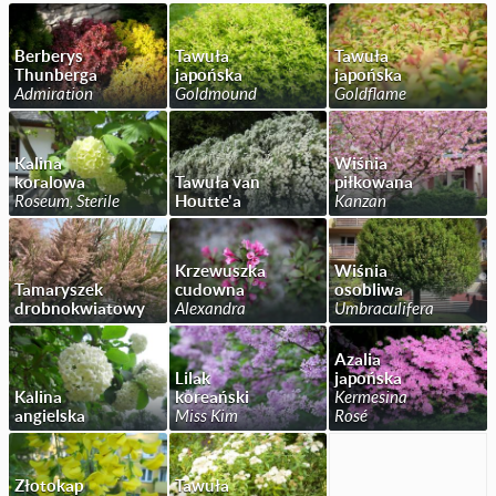
Berberys
Tawuła
Tawuła
Thunberga
japońska
japońska
Admiration
Goldmound
Goldflame
Kalina
Wiśnia
koralowa
Tawuła van
piłkowana
Roseum, Sterile
Houtte'a
Kanzan
Krzewuszka
Wiśnia
Tamaryszek
cudowna
osobliwa
drobnokwiatowy
Alexandra
Umbraculifera
Azalia
Lilak
japońska
Kalina
koreański
Kermesina
angielska
Miss Kim
Rosé
Złotokap
Tawuła