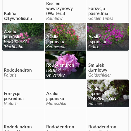
Kiścień
wawrzynowy
Forsycja
Kalina
(Waltera)
pośrednia
sztywnolistna
Rainbow
Golden Times
Azalia
japońska
Azalia
Azalia
BABUSCHKA
japońska
japońska
'Hachbabu'
Kermesina
Orlice
Rododendron
Śmiałek
Rododendron
Helsinki
darniowy
Polaris
University
Goldschleier
Azalia
Forsycja
Azalia
japońska
pośrednia
japońska
EISPRINZESSIN
Maluch
Maruschka
Hacheis
Rododendron
Rododendron
Rododendron