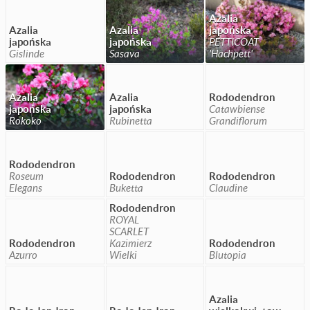
Azalia
Azalia
Azalia
japońska
japońska
japońska
PETTICOAT
Gislinde
Sasava
'Hachpett'
Azalia
Azalia
Rododendron
japońska
japońska
Catawbiense
Rokoko
Rubinetta
Grandiflorum
Rododendron
Roseum
Rododendron
Rododendron
Elegans
Buketta
Claudine
Rododendron
ROYAL
SCARLET
Rododendron
Kazimierz
Rododendron
Azurro
Wielki
Blutopia
Azalia