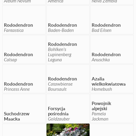
Album Novum
America
Nova Zembla
Rododendron
Rododendron
Rododendron
Fantastica
Baden-Baden
Bad Eilsen
Rododendron
Bohlken's
Rododendron
Lupinenberg
Rododendron
Calsap
Laguna
Anuschka
Rododendron
Azalia
Rododendron
Catawbiense
wielkokwiatowa
Princess Anne
Boursault
Homebush
Powojnik
Forsycja
alpejski
Suchodrzew
pośrednia
Pamela
Maacka
Goldzauber
Jackman