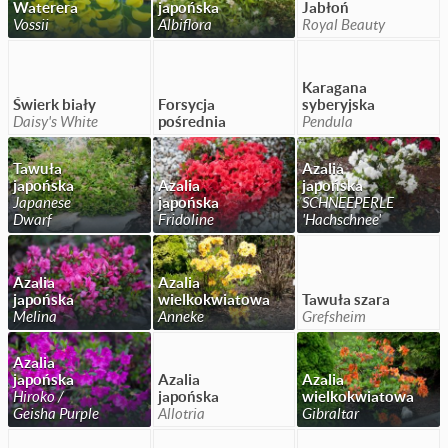
Waterera
japońska
Jabłoń
Vossii
Albiflora
Royal Beauty
Karagana
Świerk biały
Forsycja
syberyjska
Daisy's White
pośrednia
Pendula
Tawuła
Azalia
japońska
Azalia
japońska
Japanese
japońska
SCHNEEPERLE
Dwarf
Fridoline
'Hachschnee'
Azalia
Azalia
japońska
wielkokwiatowa
Tawuła szara
Melina
Anneke
Grefsheim
Azalia
japońska
Azalia
Azalia
Hiroko /
japońska
wielkokwiatowa
Geisha Purple
Allotria
Gibraltar