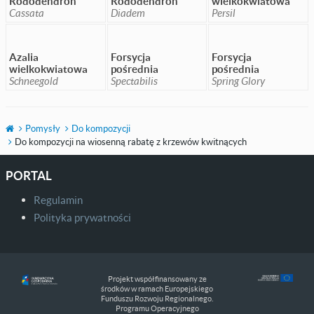
Rododendron
Rododendron
wielkokwiatowa
Cassata
Diadem
Persil
Azalia
Forsycja
Forsycja
wielkokwiatowa
pośrednia
pośrednia
Schneegold
Spectabilis
Spring Glory
Pomysły
Do kompozycji
Do kompozycji na wiosenną rabatę z krzewów kwitnących
PORTAL
Regulamin
Polityka prywatności
Projekt współfinansowany ze
środków w ramach Europejskiego
Funduszu Rozwoju Regionalnego.
Programu Operacyjnego