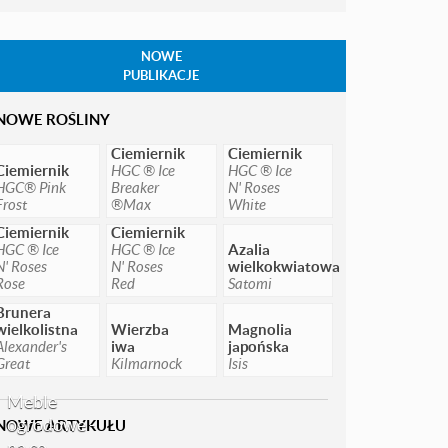
NOWE
PUBLIKACJE
NOWE ROŚLINY
Ciemiernik
Ciemiernik
Ciemiernik
HGC ® Ice
HGC ® Ice
HGC® Pink
Breaker
N' Roses
Frost
®Max
White
Ciemiernik
Ciemiernik
HGC ® Ice
HGC ® Ice
Azalia
N' Roses
N' Roses
wielkokwiatowa
Rose
Red
Satomi
Brunera
wielkolistna
Wierzba
Magnolia
Alexander's
iwa
japońska
Great
Kilmarnock
Isis
Meble
ogrodowe -
NOWE ARTYKUŁU
na co