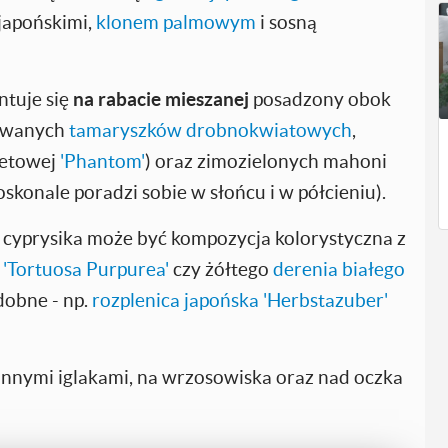
japońskimi,
klonem palmowym
i sosną
ntuje się
na rabacie mieszanej
posadzony obok
mowanych
tamaryszków drobnokwiatowych
,
ietowej
'Phantom'
) oraz zimozielonych mahoni
oskonale poradzi sobie w słońcu i w półcieniu).
cyprysika może być kompozycja kolorystyczna z
 'Tortuosa Purpurea'
czy żółtego
derenia białego
dobne - np.
rozplenica japońska 'Herbstazuber'
z innymi iglakami, na wrzosowiska oraz nad oczka