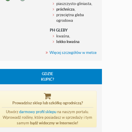
piaszczysto-gliniasta,
próchnicza
,
przeciętna gleba
ogrodowa
PH GLEBY
kwaśna,
lekko kwaśna
Więcej szczegółów w metce
GDZIE
KUPIĆ?
Prowadzisz sklep lub szkółkę ogrodniczą?
Utwórz
darmowy profil sklepu
na naszym portalu.
Wprowadź rośliny, które posiadasz w sprzedaży i tym
samym
bądź widoczny w Internecie!