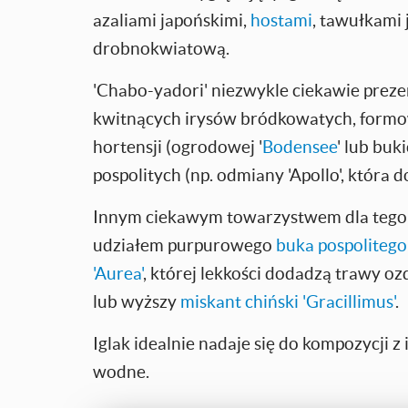
azaliami japońskimi,
hostami
, tawułkami 
drobnokwiatową.
'Chabo-yadori' niezwykle ciekawie preze
kwitnących irysów bródkowatych, for
hortensji (ogrodowej '
Bodensee
' lub buk
pospolitych (np. odmiany 'Apollo', która d
Innym ciekawym towarzystwem dla tego 
udziałem purpurowego
buka pospolitego
'Aurea'
, której lekkości dodadzą trawy oz
lub wyższy
miskant chiński 'Gracillimus'
.
Iglak idealnie nadaje się do kompozycji 
wodne.