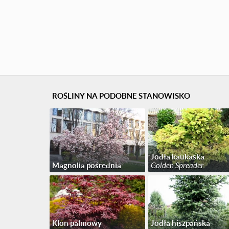
ROŚLINY NA PODOBNE STANOWISKO
Jodła kaukaska
Magnolia pośrednia
Golden Spreader
Klon palmowy
Jodła hiszpańska