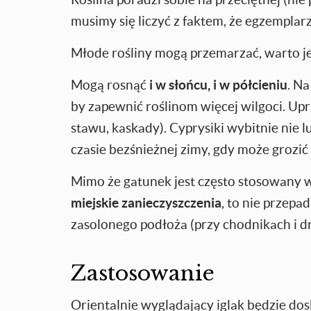
musimy się liczyć z faktem, że egzemplar
Młode rośliny mogą przemarzać, warto je 
Mogą rosnąć
i w słońcu, i w półcieniu
. N
by zapewnić roślinom więcej wilgoci. Upr
stawu, kaskady). Cyprysiki wybitnie nie l
czasie bezśnieżnej zimy, gdy może grozić
Mimo że gatunek jest często stosowany 
miejskie zanieczyszczenia
, to nie przep
zasolonego podłoża (przy chodnikach i d
Zastosowanie
Orientalnie wyglądający iglak będzie d