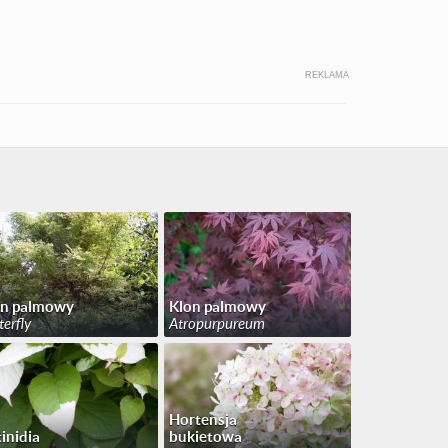
REKLAMA
on palmowy
Klon palmowy
terfly
Atropurpureum
Hortensja
inidia
bukietowa