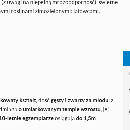
k (z uwagi na niepełną mrozoodporność), świetne
nymi roślinami zimozielonymi: jałowcami,
żkowaty kształt
, dość
gęsty i zwarty za młodu
, z
 odmiana
o umiarkowanym tempie wzrostu
, jej
10-letnie egzemplarze
osiągają
do 1,5m