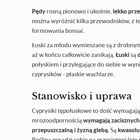
Pędy
rosną pionowo i ukośnie,
lekko prze
można wyróżnić kilka przewodników, z t
formowania bonsai.
Łuski za młodu wymieszane są z drobnymi 
aż w końcu całkowicie zanikają.
Łuski
są
połyskiem i przylegające do siebie w wyn
cyprysików - płaskie wachlarze.
Stanowisko i uprawa
Cyprysiki tępołuskowe to dość wymagając
mrozoodpornością
wymagają zacisznych
przepuszczalną i żyzną glebą
. Są
kwasol
Roślina poradzi sobie na przeciętnej (nie