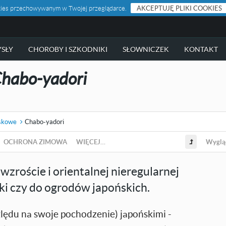
ookies przechowywanym w Twojej przeglądarce.
AKCEPTUJĘ PLIKI COOKIES
SŁY
CHOROBY I SZKODNIKI
SŁOWNICZEK
KONTAKT
habo-yadori
uskowe
Chabo-yadori
OCHRONA ZIMOWA
WIĘCEJ…
Wyglą
zroście i orientalnej nieregularnej
ki czy do ogrodów japońskich.
lędu na swoje pochodzenie) japońskimi -