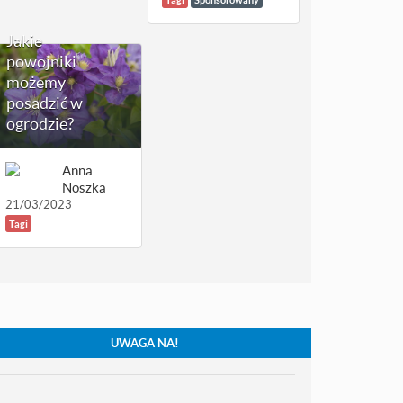
Jakie
powojniki
możemy
posadzić w
ogrodzie?
Anna
Noszka
21/03/2023
Tagi
UWAGA NA!