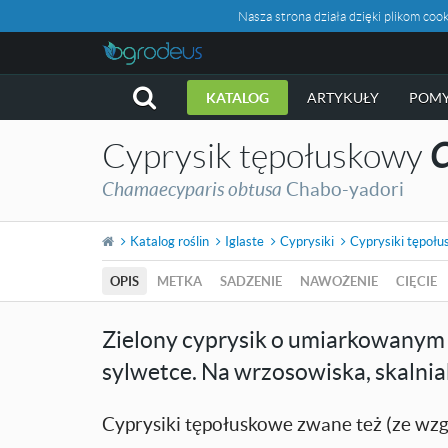
Nasza strona działa dzięki plikom c
KATALOG
ARTYKUŁY
POMY
Cyprysik tępołuskowy
C
Chamaecyparis obtusa
Chabo-yadori
Katalog roślin
Iglaste
Cyprysiki
Cyprysiki tępoł
OPIS
METKA
SADZENIE
NAWOŻENIE
CIĘCIE
Zielony cyprysik o umiarkowanym w
sylwetce. Na wrzosowiska, skalnia
Cyprysiki tępołuskowe zwane też (ze wzg