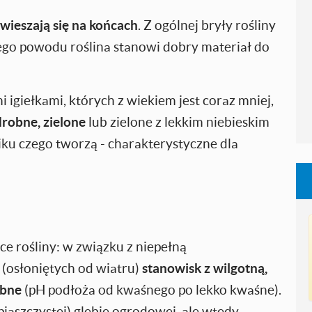
wieszają się na końcach
. Z ogólnej bryły rośliny
ego powodu roślina stanowi dobry materiał do
igiełkami, których z wiekiem jest coraz mniej,
drobne, zielone
lub zielone z lekkim niebieskim
iku czego tworzą - charakterystyczne dla
e rośliny: w związku z niepełną
(osłoniętych od wiatru)
stanowisk
z wilgotną,
ubne
(pH podłoża od kwaśnego po lekko kwaśne).
 piaszczystej) glebie ogrodowej, ale wtedy