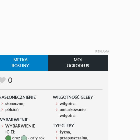
REKLAMA
METKA
MÓJ
ROŚLINY
OGRODEUS
0
NASŁONECZNIENIE
WILGOTNOŚĆ GLEBY
słoneczne
,
wilgotna
,
półcień
umiarkowanie
wilgotna
WYBARWIENIE
TYP GLEBY
WYBARWIENIE
IGIEŁ
żyzna
,
oraz
- cały rok
przepuszczalna
,