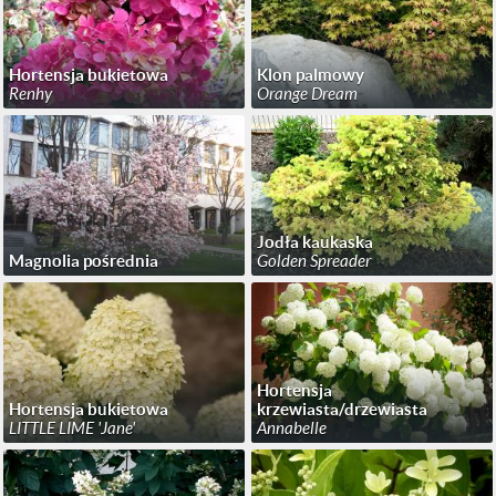
Hortensja bukietowa
Klon palmowy
Renhy
Orange Dream
Jodła kaukaska
Magnolia pośrednia
Golden Spreader
Hortensja
Hortensja bukietowa
krzewiasta/drzewiasta
LITTLE LIME 'Jane'
Annabelle