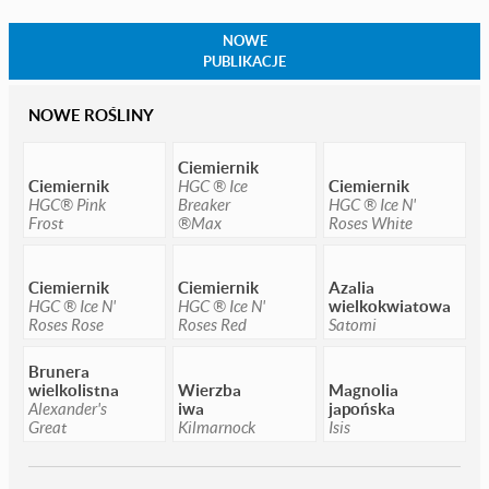
NOWE
PUBLIKACJE
NOWE ROŚLINY
Ciemiernik
Ciemiernik
HGC ® Ice
Ciemiernik
HGC® Pink
Breaker
HGC ® Ice N'
Frost
®Max
Roses White
Ciemiernik
Ciemiernik
Azalia
HGC ® Ice N'
HGC ® Ice N'
wielkokwiatowa
Roses Rose
Roses Red
Satomi
Brunera
wielkolistna
Wierzba
Magnolia
Alexander's
iwa
japońska
Great
Kilmarnock
Isis