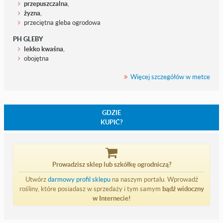
przepuszczalna
,
żyzna
,
przeciętna gleba ogrodowa
PH GLEBY
lekko kwaśna
,
obojętna
Więcej szczegółów w metce
GDZIE
KUPIĆ?
Prowadzisz sklep lub szkółkę ogrodniczą?
Utwórz
darmowy profil sklepu
na naszym portalu. Wprowadź
rośliny, które posiadasz w sprzedaży i tym samym
bądź widoczny
w Internecie!