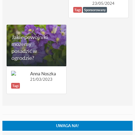
23/05/2024
Tagi
Sponsorowany
Jakie powojniki
możemy
posadzić w
ogrodzie?
Anna Noszka
21/03/2023
Tagi
UWAGA NA!