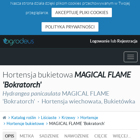
Nasza strona działa dzięki plikom cookies przechowywanym w Twojej
przeglądarce.
AKCEPTUJĘ PLIKI COOKIES
POLITYKA PRYWATNOŚCI
Logowanie
lub
Rejestracja
Togg
navi
Hortensja bukietowa
MAGICAL FLAME
'Bokratorch'
Hydrangea panicaulata
MAGICAL FLAME
'Bokratorch' ·
Hortensja wiechowata
,
Bukietówka
Katalog roślin
Liściaste
Krzewy
Hortensje
Hortensje bukietowe
MAGICAL FLAME 'Bokratorch'
OPIS
METKA
SADZENIE
NAWOŻENIE
CIĘCIE
WIĘCEJ…