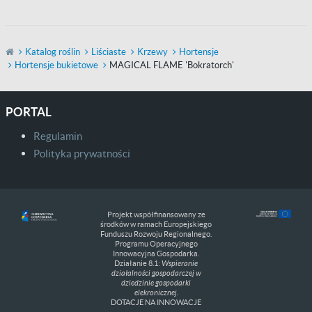
Katalog roślin
Liściaste
Krzewy
Hortensje
Hortensje bukietowe
MAGICAL FLAME 'Bokratorch'
PORTAL
Regulamin
Polityka prywatności
Projekt współfinansowany ze
środków w ramach Europejskiego
Funduszu Rozwoju Regionalnego.
Programu Operacyjnego
Innowacyjna Gospodarka.
Działanie 8.1:
Wspieranie
działalności gospodarczej w
dziedzinie gospodarki
elekronicznej.
DOTACJE NA INNOWACJE