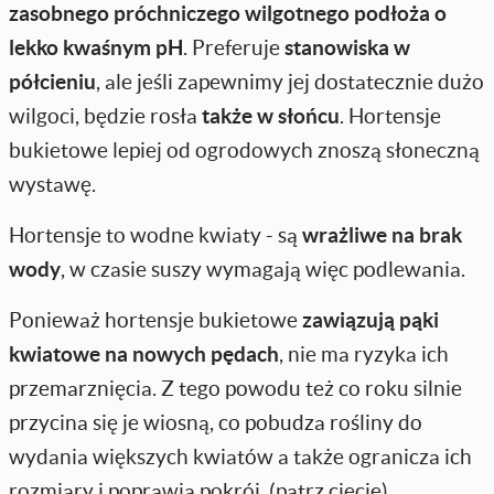
zasobnego próchniczego
wilgotnego podłoża o
lekko kwaśnym pH
. Preferuje
stanowiska w
półcieniu
, ale jeśli zapewnimy jej dostatecznie dużo
wilgoci, będzie rosła
także w słońcu
. Hortensje
bukietowe lepiej od ogrodowych znoszą słoneczną
wystawę.
Hortensje to wodne kwiaty - są
wrażliwe na brak
wody
, w czasie suszy wymagają więc podlewania.
Ponieważ hortensje bukietowe
zawiązują pąki
kwiatowe na nowych pędach
, nie ma ryzyka ich
przemarznięcia. Z tego powodu też co roku silnie
przycina się je wiosną, co pobudza rośliny do
wydania większych kwiatów a także ogranicza ich
rozmiary i poprawia pokrój. (patrz cięcie).