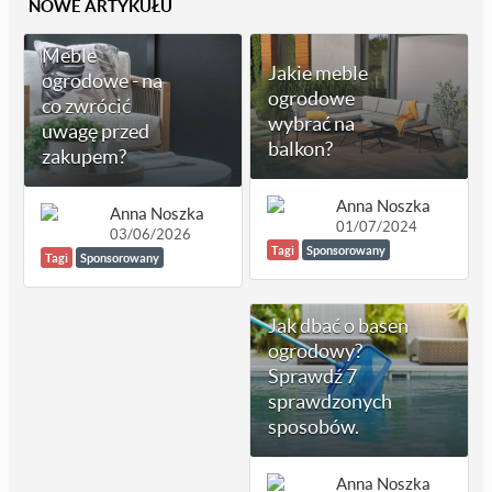
NOWE ARTYKUŁU
Meble
Jakie meble
ogrodowe - na
ogrodowe
co zwrócić
wybrać na
uwagę przed
balkon?
zakupem?
Anna Noszka
Anna Noszka
01/07/2024
03/06/2026
Tagi
Sponsorowany
Tagi
Sponsorowany
Jak dbać o basen
ogrodowy?
Sprawdź 7
sprawdzonych
sposobów.
Anna Noszka