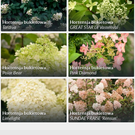
Hortensja bukietowa
Hortensja bukietowa
Tardiva
GREAT STAR Le Vasterival
Hortensja bukietowa
Hortensja bukietowa
Polar Bear
Pink Diamond
Hortensja bukietowa
Hortensja bukietowa
Limelight
SUNDAE FRAISE 'Rensun'