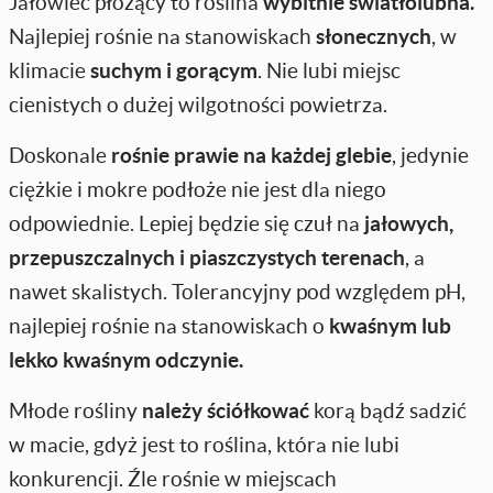
Jałowiec płożący to roślina
wybitnie światłolubna.
Najlepiej rośnie na stanowiskach
słonecznych
, w
klimacie
suchym i gorącym
. Nie lubi miejsc
cienistych o dużej wilgotności powietrza.
Doskonale
rośnie prawie na każdej glebie
, jedynie
ciężkie i mokre podłoże nie jest dla niego
odpowiednie. Lepiej będzie się czuł na
jałowych,
przepuszczalnych i piaszczystych terenach
, a
nawet skalistych. Tolerancyjny pod względem pH,
najlepiej rośnie na stanowiskach o
kwaśnym lub
lekko kwaśnym odczynie.
Młode rośliny
należy ściółkować
korą bądź sadzić
w macie, gdyż jest to roślina, która nie lubi
konkurencji. Źle rośnie w miejscach