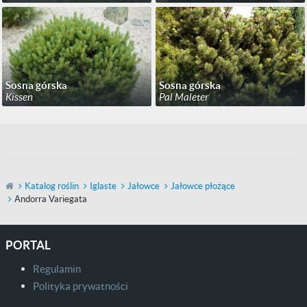
Sosna górska
Sosna górska
Kissen
Pal Maleter
Katalog roślin
Iglaste
Jałowce
Jałowce płożące
Andorra Variegata
PORTAL
Regulamin
Polityka prywatności