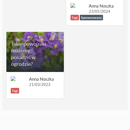
Anna Noszka
23/05/2024
Tagi
Sponsorowany
Jakie powojniki
możemy
posadzić w
ogrodzie?
Anna Noszka
21/03/2023
Tagi