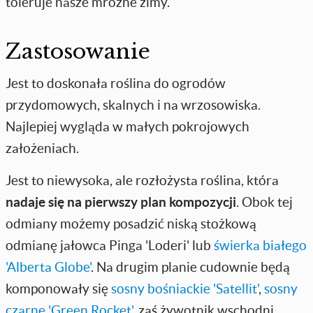
toleruje nasze mroźne zimy.
Zastosowanie
Jest to doskonała roślina do ogrodów
przydomowych, skalnych i na wrzosowiska.
Najlepiej wygląda w małych pokrojowych
założeniach.
Jest to niewysoka, ale rozłożysta roślina, która
nadaje się na pierwszy plan kompozycji
. Obok tej
odmiany możemy posadzić niską stożkową
odmianę jałowca Pinga 'Loderi' lub
świerka białego
'Alberta Globe'
. Na drugim planie cudownie będą
komponowały się
sosny bośniackie 'Satellit'
,
sosny
czarne 'Green Rocket'
, zaś żywotnik wschodni