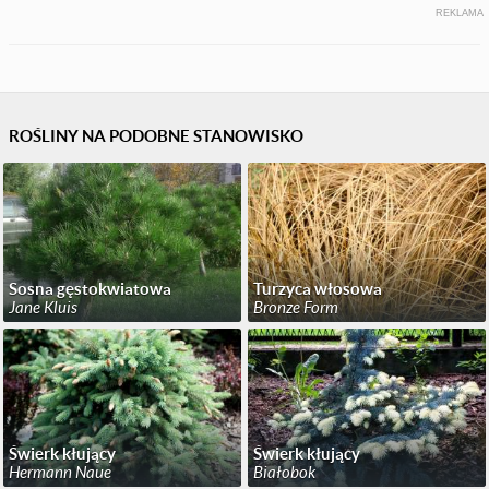
REKLAMA
ROŚLINY NA PODOBNE STANOWISKO
Sosna gęstokwiatowa
Turzyca włosowa
Jane Kluis
Bronze Form
Świerk kłujący
Świerk kłujący
Hermann Naue
Białobok