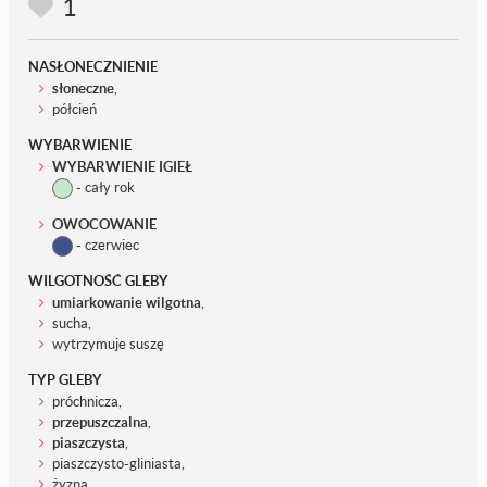
1
NASŁONECZNIENIE
słoneczne
,
półcień
WYBARWIENIE
WYBARWIENIE IGIEŁ
- cały rok
OWOCOWANIE
- czerwiec
WILGOTNOŚĆ GLEBY
umiarkowanie wilgotna
,
sucha,
wytrzymuje suszę
TYP GLEBY
próchnicza,
przepuszczalna
,
piaszczysta
,
piaszczysto-gliniasta,
żyzna,