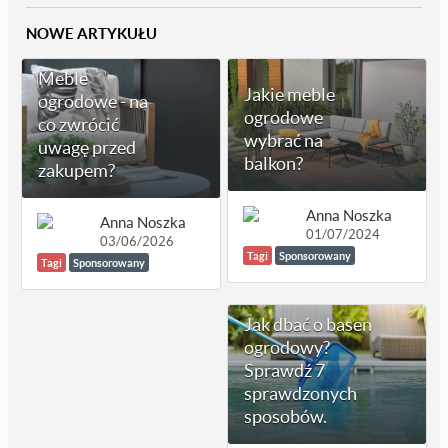
NOWE ARTYKUŁU
Meble
Jakie meble
ogrodowe - na
ogrodowe
co zwrócić
wybrać na
uwagę przed
balkon?
zakupem?
Anna Noszka
Anna Noszka
01/07/2024
03/06/2026
Tagi
Sponsorowany
Tagi
Sponsorowany
Jak dbać o basen
ogrodowy?
Sprawdź 7
sprawdzonych
sposobów.