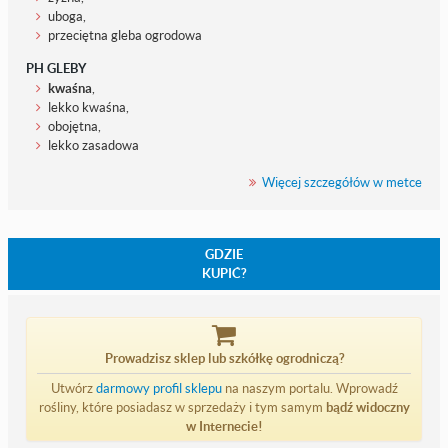
uboga,
przeciętna gleba ogrodowa
PH GLEBY
kwaśna
,
lekko kwaśna,
obojętna,
lekko zasadowa
Więcej szczegółów w metce
GDZIE
KUPIĆ?
Prowadzisz sklep lub szkółkę ogrodniczą?
Utwórz
darmowy profil sklepu
na naszym portalu. Wprowadź
rośliny, które posiadasz w sprzedaży i tym samym
bądź widoczny
w Internecie!