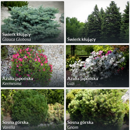
Świerk kłujący
Glauca Globosa
Świerk kłujący
Azalia japońska
Azalia japońska
Kermesina
Luzi
Sosna górska
Sosna górska
Varella
Gnom