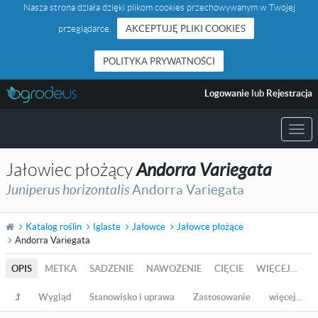
Nasza strona działa dzięki plikom cookies przechowywanym w Twojej
przeglądarce.
AKCEPTUJĘ PLIKI COOKIES
POLITYKA PRYWATNOŚCI
Logowanie
lub
Rejestracja
Togg
navi
Jałowiec płożący
Andorra Variegata
Juniperus horizontalis
Andorra Variegata
Katalog roślin
Iglaste
Jałowce
Jałowce płożące
Andorra Variegata
OPIS
METKA
SADZENIE
NAWOŻENIE
CIĘCIE
WIĘCEJ…
Wygląd
Stanowisko i uprawa
Zastosowanie
więcej…