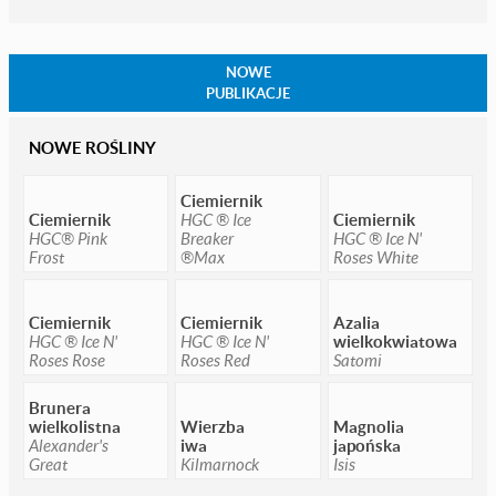
NOWE
PUBLIKACJE
NOWE ROŚLINY
Ciemiernik
Ciemiernik
HGC ® Ice
Ciemiernik
HGC® Pink
Breaker
HGC ® Ice N'
Frost
®Max
Roses White
Ciemiernik
Ciemiernik
Azalia
HGC ® Ice N'
HGC ® Ice N'
wielkokwiatowa
Roses Rose
Roses Red
Satomi
Brunera
wielkolistna
Wierzba
Magnolia
Alexander's
iwa
japońska
Great
Kilmarnock
Isis