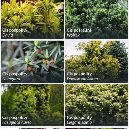
Cis pospolity
Cis pośredni
David
Wojtek
Cis pospolity
Cis pospolity
Fastigiata
Dovastonii Aurea
Cis pospolity
Cis pospolity
Fastigiata Aurea
Elegantissima