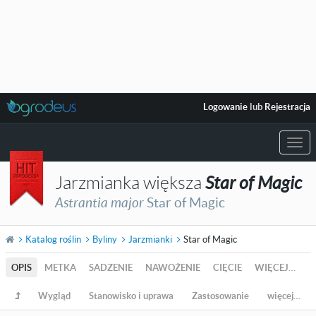
Logowanie
lub
Rejestracja
Togg
navi
Jarzmianka większa
Star of Magic
Astrantia major
Star of Magic
Katalog roślin
Byliny
Jarzmianki
Star of Magic
OPIS
METKA
SADZENIE
NAWOŻENIE
CIĘCIE
WIĘCEJ…
Wygląd
Stanowisko i uprawa
Zastosowanie
więcej…