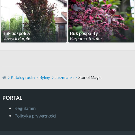
Buk pospolity
Buk pospolity
Dawyck Purple
Purpurea Tricolor
Katalog roślin
Byliny
Jarzmianki
Star of Magic
PORTAL
Regulamin
Polityka prywatności