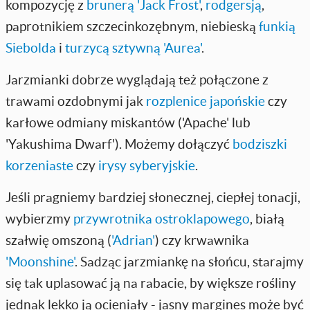
kompozycję z
brunerą 'Jack Frost'
,
rodgersją
,
paprotnikiem szczecinkozębnym, niebieską
funkią
Siebolda
i
turzycą sztywną 'Aurea'
.
Jarzmianki dobrze wyglądają też połączone z
trawami ozdobnymi jak
rozplenice japońskie
czy
karłowe odmiany miskantów ('Apache' lub
'Yakushima Dwarf'). Możemy dołączyć
bodziszki
korzeniaste
czy
irysy syberyjskie
.
Jeśli pragniemy bardziej słonecznej, ciepłej tonacji,
wybierzmy
przywrotnika ostroklapowego
, białą
szałwię omszoną (
'Adrian'
) czy krwawnika
'Moonshine'
. Sadząc jarzmiankę na słońcu, starajmy
się tak uplasować ją na rabacie, by większe rośliny
jednak lekko ją ocieniały - jasny margines może być