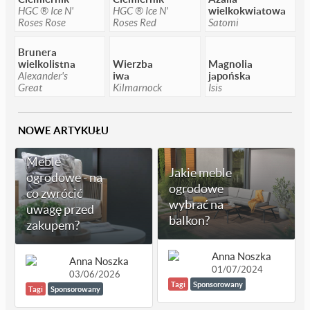
HGC ® Ice N'
HGC ® Ice N'
wielkokwiatowa
Roses Rose
Roses Red
Satomi
Brunera
wielkolistna
Wierzba
Magnolia
Alexander's
iwa
japońska
Great
Kilmarnock
Isis
NOWE ARTYKUŁU
Meble
Jakie meble
ogrodowe - na
ogrodowe
co zwrócić
wybrać na
uwagę przed
balkon?
zakupem?
Anna Noszka
Anna Noszka
01/07/2024
03/06/2026
Tagi
Sponsorowany
Tagi
Sponsorowany