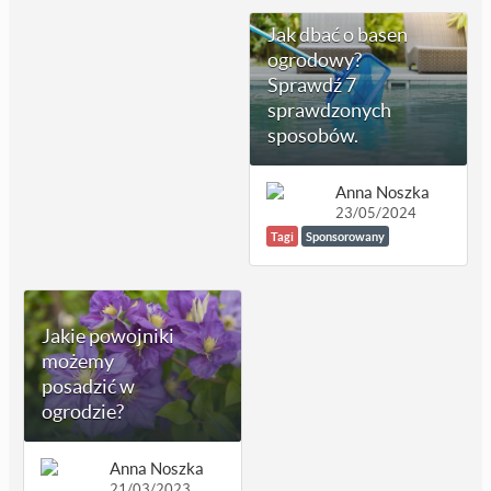
Jak dbać o basen
ogrodowy?
Sprawdź 7
sprawdzonych
sposobów.
Anna Noszka
23/05/2024
Tagi
Sponsorowany
Jakie powojniki
możemy
posadzić w
ogrodzie?
Anna Noszka
21/03/2023