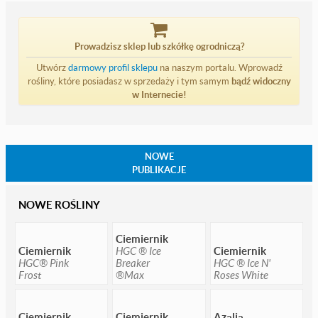
Prowadzisz sklep lub szkółkę ogrodniczą?
Utwórz
darmowy profil sklepu
na naszym portalu. Wprowadź
rośliny, które posiadasz w sprzedaży i tym samym
bądź widoczny
w Internecie!
NOWE
PUBLIKACJE
NOWE ROŚLINY
Ciemiernik
Ciemiernik
HGC ® Ice
Ciemiernik
HGC® Pink
Breaker
HGC ® Ice N'
Frost
®Max
Roses White
Ciemiernik
Ciemiernik
Azalia