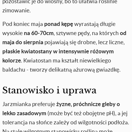
pozostawić je do wiosny, bo to ułatwia roślinie
zimowanie.
Pod koniec maja
ponad kępę
wyrastają długie
wysokie
na 60-70cm
, sztywne pędy, na których
od
maja do sierpnia
pojawiają się drobne, lecz liczne,
płaskie kwiatostany w intensywnie różowym
kolorze
. Kwiatostan ma kształt niewielkiego
baldachu - tworzy delikatną ażurową gwiazdkę.
Stanowisko i uprawa
Jarzmianka preferuje
żyzne, próchnicze gleby o
lekko zasadowym
(może być też obojętne pH), a jej
tolerancja na słońce zależy od wilgotności podłoża.
Na stale wilgotnym stanowisku roślina może