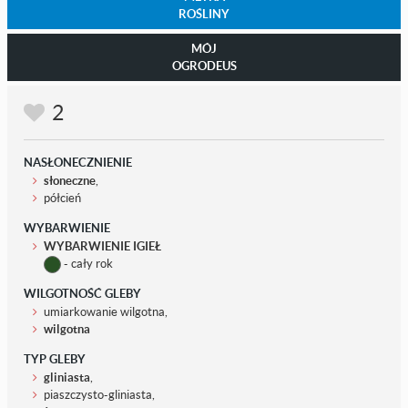
ROŚLINY
MÓJ
OGRODEUS
2
NASŁONECZNIENIE
słoneczne
,
półcień
WYBARWIENIE
WYBARWIENIE IGIEŁ
- cały rok
WILGOTNOŚĆ GLEBY
umiarkowanie wilgotna,
wilgotna
TYP GLEBY
gliniasta
,
piaszczysto-gliniasta,