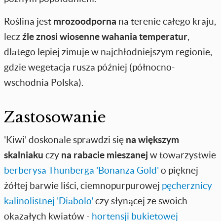
Roślina jest
mrozoodporna
na terenie całego kraju,
lecz
źle znosi wiosenne wahania temperatur
,
dlatego lepiej zimuje w najchłodniejszym regionie,
gdzie wegetacja rusza później (północno-
wschodnia Polska).
Zastosowanie
'Kiwi' doskonale sprawdzi się
na większym
skalniaku
czy
na rabacie mieszanej
w towarzystwie
berberysa Thunberga 'Bonanza Gold'
o pięknej
żółtej barwie liści, ciemnopurpurowej
pęcherznicy
kalinolistnej 'Diabolo'
czy słynącej ze swoich
okazałych kwiatów -
hortensji bukietowej