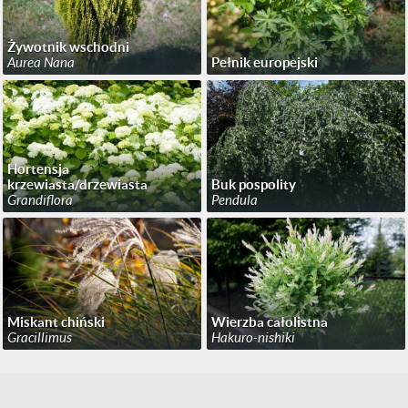
Żywotnik wschodni
Aurea Nana
Pełnik europejski
Hortensja
krzewiasta/drzewiasta
Buk pospolity
Grandiflora
Pendula
Miskant chiński
Wierzba całolistna
Gracillimus
Hakuro-nishiki