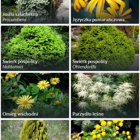
Jodła szlachetna
Procumbens
Języczka pomarańczowa
Świerk pospolity
Świerk pospolity
Nidiformis
Ohlendorffii
Omieg wschodni
Parzydło leśne