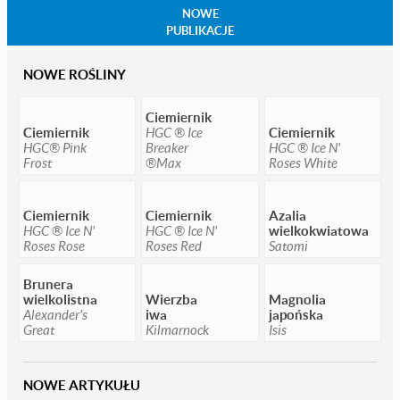
NOWE
PUBLIKACJE
NOWE ROŚLINY
Ciemiernik
Ciemiernik
HGC ® Ice
Ciemiernik
HGC® Pink
Breaker
HGC ® Ice N'
Frost
®Max
Roses White
Ciemiernik
Ciemiernik
Azalia
HGC ® Ice N'
HGC ® Ice N'
wielkokwiatowa
Roses Rose
Roses Red
Satomi
Brunera
wielkolistna
Wierzba
Magnolia
Alexander's
iwa
japońska
Great
Kilmarnock
Isis
NOWE ARTYKUŁU