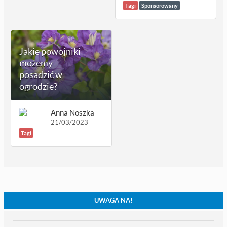
Tagi
Sponsorowany
Jakie powojniki
możemy
posadzić w
ogrodzie?
Anna Noszka
21/03/2023
Tagi
UWAGA NA!