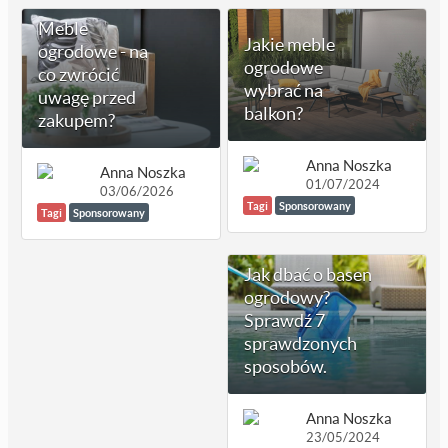
Meble
Jakie meble
ogrodowe - na
ogrodowe
co zwrócić
wybrać na
uwagę przed
balkon?
zakupem?
Anna Noszka
Anna Noszka
01/07/2024
03/06/2026
Tagi
Sponsorowany
Tagi
Sponsorowany
Jak dbać o basen
ogrodowy?
Sprawdź 7
sprawdzonych
sposobów.
Anna Noszka
23/05/2024