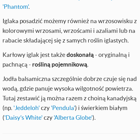
'Phantom'
.
Iglaka posadzić możemy również na wrzosowisku z
kolorowymi wrzosami, wrzoścami i azaliami lub na
rabacie składającej się z samych roślin iglastych.
Karłowy iglak jest także
doskonałą
- oryginalną i
pachnącą -
rośliną pojemnikową
.
Jodła balsamiczna szczególnie dobrze czuje się nad
wodą, gdzie panuje wysoka wilgotność powietrza.
Tutaj zestawić ją można razem z choiną kanadyjską
(np.
'Jeddeloh'
czy
'Pendula'
) i świerkiem białym
(
'Daisy's White'
czy
'Alberta Globe'
).