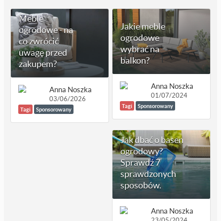
Meble
Jakie meble
ogrodowe - na
ogrodowe
co zwrócić
wybrać na
uwagę przed
balkon?
zakupem?
Anna Noszka
Anna Noszka
01/07/2024
03/06/2026
Tagi
Sponsorowany
Tagi
Sponsorowany
Jak dbać o basen
ogrodowy?
Sprawdź 7
sprawdzonych
sposobów.
Anna Noszka
23/05/2024