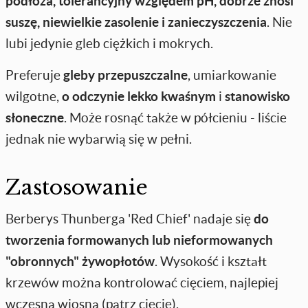
podłoża, tolerancyjny względem pH, dobrze znosi
suszę, niewielkie zasolenie i zanieczyszczenia
. Nie
lubi jedynie gleb ciężkich i mokrych.
Preferuje
gleby przepuszczalne
, umiarkowanie
wilgotne,
o odczynie lekko kwaśnym
i
stanowisko
słoneczne
. Może rosnąć także w półcieniu - liście
jednak nie wybarwią się w pełni.
Zastosowanie
Berberys Thunberga 'Red Chief' nadaje się
do
tworzenia formowanych lub nieformowanych
"obronnych" żywopłotów
. Wysokość i kształt
krzewów można kontrolować cięciem, najlepiej
wczesną wiosną (patrz cięcie).