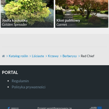
Jodła kaukaska
Klon palmowy
Golden Spreader
Garnet
Katalog roślin
Liściaste
Krzewy
Berberysy
Red Chief
PORTAL
Regulamin
Polityka prywatności
Projekt współfinansowany ze