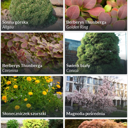
Sosna górska
Berberys Thunberga
Allgäu
Golden Ring
Berberys Thunberga
Świerk biały
Coronita
Conica
Słoneczniczek szorstki
Magnolia pośrednia