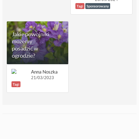
Tagi
Sponsorowany
Jakie powojniki
możemy
posadzić w
ogrodzie?
Anna Noszka
21/03/2023
Tagi