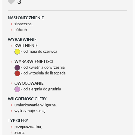
3
NASŁONECZNIENIE
słoneczne
,
półcień
WYBARWIENIE
KWITNIENIE
- od maja do czerwca
WYBARWIENIE LIŚCI
- od kwietnia do września
- od września do listopada
OWOCOWANIE
- od sierpnia do grudnia
WILGOTNOŚĆ GLEBY
umiarkowanie wilgotna
,
wytrzymuje suszę
TYP GLEBY
przepuszczalna
,
żyzna,