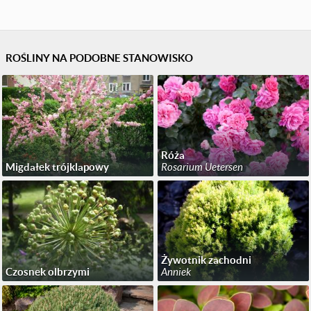
ROŚLINY NA PODOBNE STANOWISKO
Róża
Migdałek trójklapowy
Rosarium Uetersen
Żywotnik zachodni
Czosnek olbrzymi
Anniek