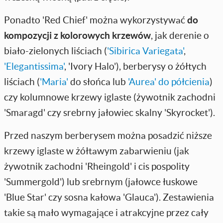
Ponadto 'Red Chief' można wykorzystywać
do
kompozycji z kolorowych krzewów
, jak derenie o
biało-zielonych liściach (
'Sibirica Variegata'
,
'Elegantissima'
, 'Ivory Halo'), berberysy o żółtych
liściach (
'Maria
'
do słońca lub
'Aurea' do półcienia
)
czy kolumnowe krzewy iglaste (żywotnik zachodni
'Smaragd' czy srebrny jałowiec skalny 'Skyrocket').
Przed naszym berberysem można posadzić niższe
krzewy iglaste w żółtawym zabarwieniu (jak
żywotnik zachodni 'Rheingold' i cis pospolity
'Summergold') lub srebrnym (jałowce łuskowe
'Blue Star' czy sosna kałowa 'Glauca'). Zestawienia
takie są mało wymagające i atrakcyjne przez cały