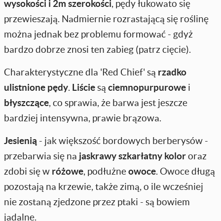
wysokości i 2m szerokości
, pędy łukowato się
przewieszają. Nadmiernie rozrastającą się roślinę
można jednak bez problemu formować - gdyż
bardzo dobrze znosi ten zabieg (patrz cięcie).
Charakterystyczne dla 'Red Chief' są
rzadko
ulistnione pędy
.
Liście
są
ciemnopurpurowe
i
błyszczące
, co sprawia, że barwa jest jeszcze
bardziej intensywna, prawie brązowa.
Jesienią
- jak większość bordowych berberysów -
przebarwia się na
jaskrawy szkarłatny kolor
oraz
zdobi się w
różowe
, podłużne
owoce
. Owoce długą
pozostają na krzewie, także zimą, o ile wcześniej
nie zostaną zjedzone przez ptaki - są bowiem
jadalne.