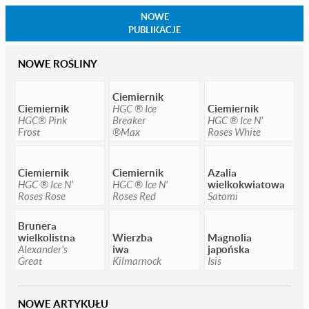
NOWE
PUBLIKACJE
NOWE ROŚLINY
Ciemiernik
Ciemiernik
HGC ® Ice
Ciemiernik
HGC® Pink
Breaker
HGC ® Ice N'
Frost
®Max
Roses White
Ciemiernik
Ciemiernik
Azalia
HGC ® Ice N'
HGC ® Ice N'
wielkokwiatowa
Roses Rose
Roses Red
Satomi
Brunera
wielkolistna
Wierzba
Magnolia
Alexander's
iwa
japońska
Great
Kilmarnock
Isis
NOWE ARTYKUŁU