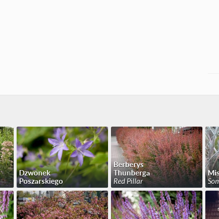
Berberys
Dzwonek
Thunberga
Mi
Poszarskiego
Red Pillar
Som