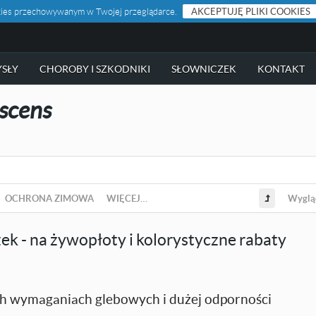
ookies przechowywanym w Twojej przeglądarce.
AKCEPTUJĘ PLIKI COOKIES
SŁY
CHOROBY I SZKODNIKI
SŁOWNICZEK
KONTAKT
scens
OCHRONA ZIMOWA
WIĘCEJ…
Wyglą
ek - na żywopłoty i kolorystyczne rabaty
ch wymaganiach glebowych i dużej odporności