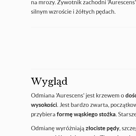
na mrozy. Żywotnik zachodni 'Aurescens'
silnym wzroście i żółtych pędach.
Wygląd
Odmiana 'Aurescens' jest krzewem o
doś
wysokości
. Jest bardzo zwarta, początk
przybiera
formę wąskiego stożka
. Stars
Odmianę wyróżniają
złociste pędy
, szcz