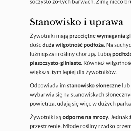
soczysto żółtych barwach. Zimą nieco br
Stanowisko i uprawa
Żywotniki mają
przeciętne wymagania g
dość
duża wilgotność podłoża
. Na suchy
luźniejsza i rośliny chorują. Lubią
podłoże
piaszczysto-gliniaste
. Również wilgotnoś
większa, tym lepiej dla żywotników.
Odpowiada im
stanowisko słoneczne
lub
wybarwia się na stanowiskach słoneczny
powietrza, udają się więc w dużych parkach
Żywotniki są
odporne na mrozy
. Jednak
przestrzenie. Młode rośliny rzadko przem