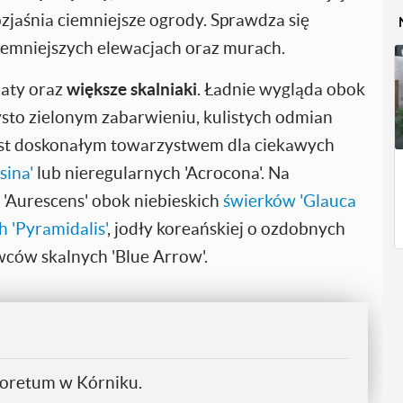
rozjaśnia ciemniejsze ogrody. Sprawdza się
ciemniejszych elewacjach oraz murach.
aty oraz
większe skalniaki
. Ładnie wygląda obok
sto zielonym zabarwieniu, kulistych odmian
est doskonałym towarzystwem dla ciekawych
sina'
lub nieregularnych 'Acrocona'. Na
'Aurescens' obok niebieskich
świerków 'Glauca
 'Pyramidalis'
, jodły koreańskiej o ozdobnych
ców skalnych 'Blue Arrow'.
rboretum w Kórniku.