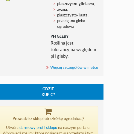
piaszczysto-gliniasta
,
żyzna
,
piaszczysto-ilasta,
przeciętna gleba
ogrodowa
PH GLEBY
Roślina jest
tolerancyjna względem
pH gleby.
Więcej szczegółów w metce
GDZIE
KUPIĆ?
Prowadzisz sklep lub szkółkę ogrodniczą?
Utwórz
darmowy profil sklepu
na naszym portalu.
Wprowadź rośliny, które posiadasz w sprzedaży i tym