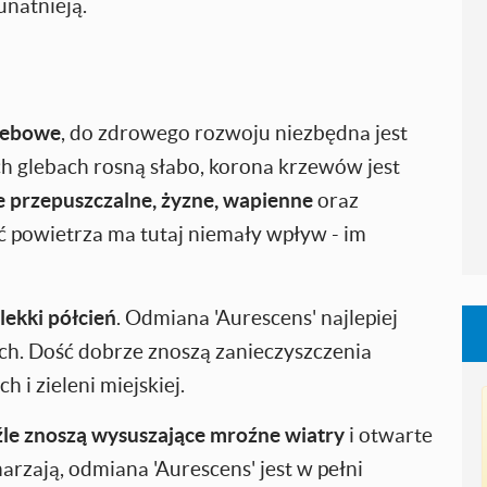
unatnieją.
lebowe
, do zdrowego rozwoju niezbędna jest
ch glebach rosną słabo, korona krzewów jest
 przepuszczalne, żyzne, wapienne
oraz
ć powietrza ma tutaj niemały wpływ - im
lekki półcień
. Odmiana 'Aurescens' najlepiej
ch. Dość dobrze znoszą zanieczyszczenia
 i zieleni miejskiej.
źle znoszą wysuszające mroźne wiatry
i otwarte
arzają, odmiana 'Aurescens' jest w pełni