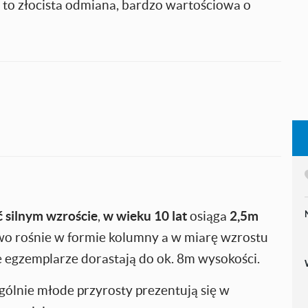
 to złocista odmiana, bardzo wartościowa o
ć silnym wzroście
,
w wieku 10 lat
osiąga
2,5m
owo rośnie w formie kolumny a w miarę wzrostu
ze egzemplarze dorastają do ok. 8m wysokości.
ególnie młode przyrosty prezentują się w