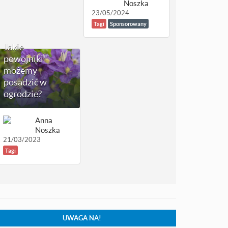
Noszka
23/05/2024
Tagi
Sponsorowany
Jakie
powojniki
możemy
posadzić w
ogrodzie?
Anna
Noszka
21/03/2023
Tagi
UWAGA NA!