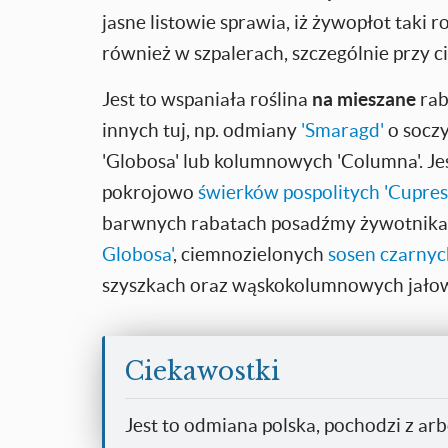
jasne listowie sprawia, iż żywopłot taki 
również w szpalerach, szczególnie przy 
Jest to wspaniała roślina
na mieszane
rab
innych tuj, np. odmiany
'Smaragd'
o soczy
'Globosa' lub kolumnowych 'Columna'. J
pokrojowo
świerków pospolitych 'Cupres
barwnych rabatach posadźmy żywotnika 
Globosa'
, ciemnozielonych
sosen czarnych
szyszkach oraz wąskokolumnowych jałow
Ciekawostki
Jest to odmiana polska, pochodzi z a