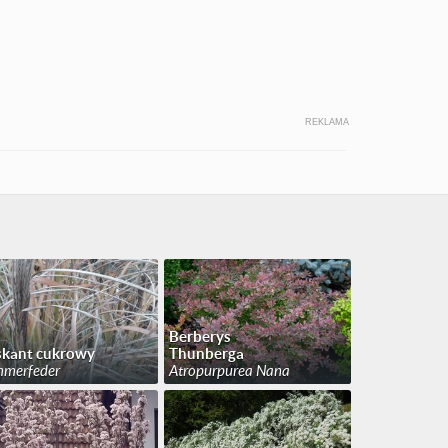
REKLAMA
Berberys
skant cukrowy
Thunberga
merfeder
Atropurpurea Nana