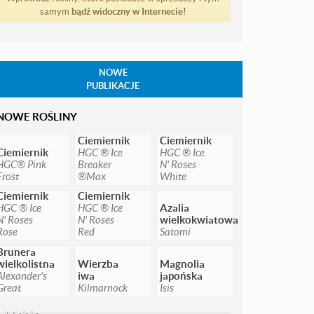
samym
bądź widoczny w Internecie!
NOWE
PUBLIKACJE
NOWE ROŚLINY
Ciemiernik
Ciemiernik
Ciemiernik
HGC ® Ice
HGC ® Ice
HGC® Pink
Breaker
N' Roses
Frost
®Max
White
Ciemiernik
Ciemiernik
HGC ® Ice
HGC ® Ice
Azalia
N' Roses
N' Roses
wielkokwiatowa
Rose
Red
Satomi
Brunera
wielkolistna
Wierzba
Magnolia
Alexander's
iwa
japońska
Great
Kilmarnock
Isis