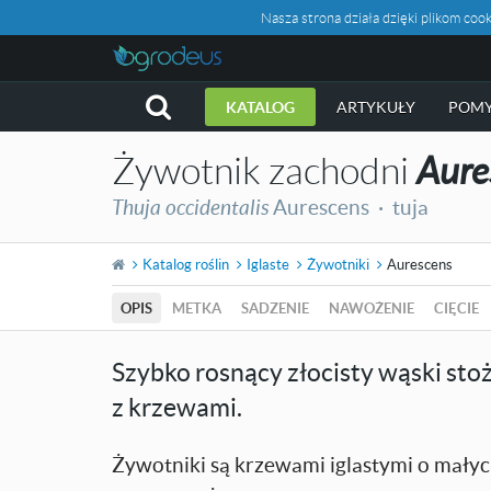
Nasza strona działa dzięki plikom c
KATALOG
ARTYKUŁY
POMY
Żywotnik zachodni
Aure
Thuja occidentalis
Aurescens ·
tuja
Katalog roślin
Iglaste
Żywotniki
Aurescens
OPIS
METKA
SADZENIE
NAWOŻENIE
CIĘCIE
Szybko rosnący złocisty wąski stoż
z krzewami.
Żywotniki są krzewami iglastymi o mały