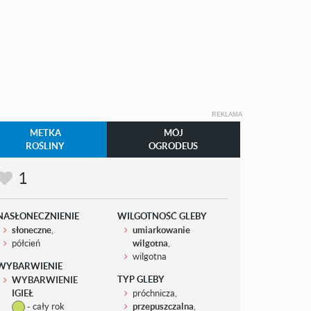
REKLAMA
METKA
MÓJ
ROŚLINY
OGRODEUS
1
NASŁONECZNIENIE
WILGOTNOŚĆ GLEBY
słoneczne
,
umiarkowanie
półcień
wilgotna
,
wilgotna
WYBARWIENIE
TYP GLEBY
WYBARWIENIE
IGIEŁ
próchnicza,
- cały rok
przepuszczalna
,