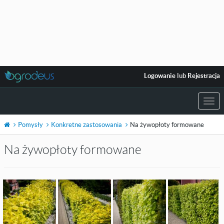
Logowanie
lub
Rejestracja
Togg
navi
Pomysły
Konkretne zastosowania
Na żywopłoty formowane
Na żywopłoty formowane