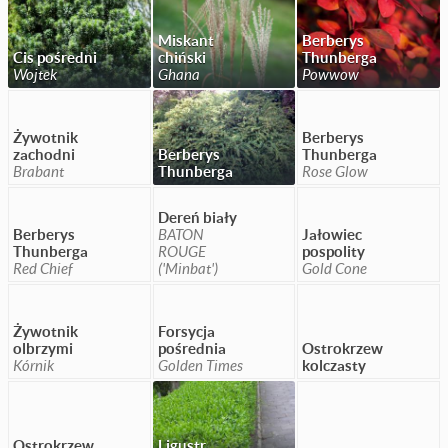
Miskant
Berberys
Cis pośredni
chiński
Thunberga
Wojtek
Ghana
Powwow
Żywotnik
Berberys
zachodni
Berberys
Thunberga
Brabant
Thunberga
Rose Glow
Dereń biały
Berberys
BATON
Jałowiec
Thunberga
ROUGE
pospolity
Red Chief
('Minbat')
Gold Cone
Żywotnik
Forsycja
olbrzymi
pośrednia
Ostrokrzew
Kórnik
Golden Times
kolczasty
Ostrokrzew
Ligustr