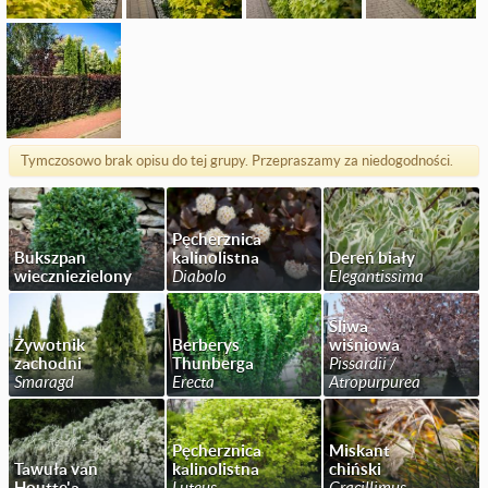
Tymczosowo brak opisu do tej grupy. Przepraszamy za niedogodności.
Pęcherznica
Bukszpan
kalinolistna
Dereń biały
wieczniezielony
Diabolo
Elegantissima
Śliwa
Żywotnik
Berberys
wiśniowa
zachodni
Thunberga
Pissardii /
Smaragd
Erecta
Atropurpurea
Pęcherznica
Miskant
Tawuła van
kalinolistna
chiński
Houtte'a
Luteus
Gracillimus