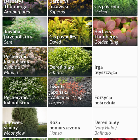
Berberys
Berberys
Thunberga
ottawski
Cis pośredni
Atropurpurea
Superba
Hicksii
Tawlina
Berberys
jarzębolistna
Cis pospolity
Thunberga
Sem
David
Golden Ring
Pęcherznica
kalinolistna
Diable d'Or /
Dereń biały
Irga
Mindia
Sibirica
błyszcząca
Tawuła
japońska
Pęcherznica
'Walbuma'('Magic
Forsycja
kalinolistna
carpet')
pośrednia
Jałowiec
Róża
Dereń biały
skalny
pomarszczona
Ivory Halo /
Moonglow
Hansa
Bailhalo