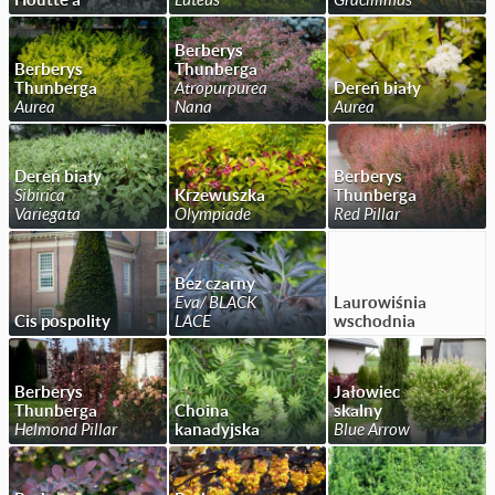
Berberys
Berberys
Thunberga
Thunberga
Atropurpurea
Dereń biały
Aurea
Nana
Aurea
Dereń biały
Berberys
Sibirica
Krzewuszka
Thunberga
Variegata
Olympiade
Red Pillar
Bez czarny
Eva/ BLACK
Laurowiśnia
Cis pospolity
LACE
wschodnia
Berberys
Jałowiec
Thunberga
Choina
skalny
Helmond Pillar
kanadyjska
Blue Arrow