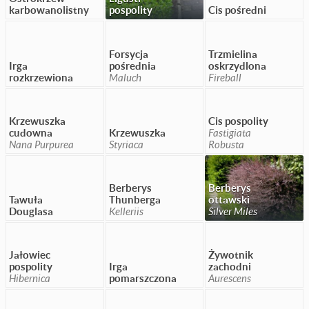
karbowanolistny
pospolity
Cis pośredni
Forsycja
Trzmielina
Irga
pośrednia
oskrzydlona
rozkrzewiona
Maluch
Fireball
Krzewuszka
Cis pospolity
cudowna
Krzewuszka
Fastigiata
Nana Purpurea
Styriaca
Robusta
Berberys
Berberys
Tawuła
Thunberga
ottawski
Douglasa
Kelleriis
Silver Miles
Jałowiec
Żywotnik
pospolity
Irga
zachodni
Hibernica
pomarszczona
Aurescens