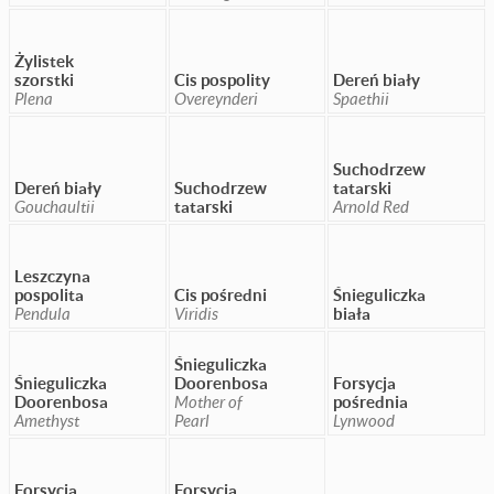
Żylistek
szorstki
Cis pospolity
Dereń biały
Plena
Overeynderi
Spaethii
Suchodrzew
Dereń biały
Suchodrzew
tatarski
Gouchaultii
tatarski
Arnold Red
Leszczyna
pospolita
Cis pośredni
Śnieguliczka
Pendula
Viridis
biała
Śnieguliczka
Śnieguliczka
Doorenbosa
Forsycja
Doorenbosa
Mother of
pośrednia
Amethyst
Pearl
Lynwood
Forsycja
Forsycja