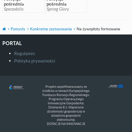
pośrednia
pośrednia
Spectabilis
Spring Glory
Pomysły
Konkretne zastosowania
Na żywopłoty formowane
PORTAL
Regulamin
Polityka prywatności
Projekt współfinansowany ze
środków w ramach Europejskiego
Funduszu Rozwoju Regionalnego.
Programu Operacyjnego
Innowacyjna Gospodarka.
Działanie 8.1:
Wspieranie
działalności gospodarczej w
dziedzinie gospodarki
elekronicznej.
DOTACJE NA INNOWACJE