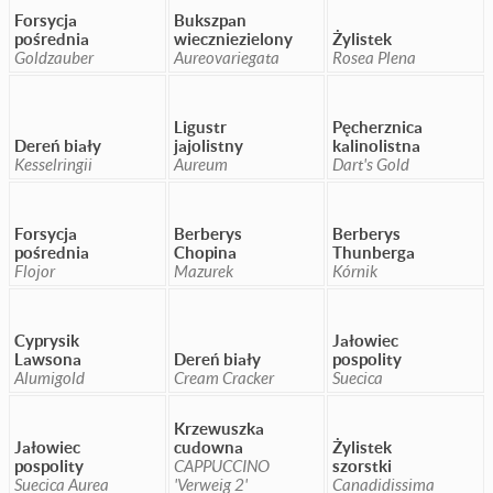
Forsycja
Bukszpan
pośrednia
wieczniezielony
Żylistek
Goldzauber
Aureovariegata
Rosea Plena
Ligustr
Pęcherznica
Dereń biały
jajolistny
kalinolistna
Kesselringii
Aureum
Dart's Gold
Forsycja
Berberys
Berberys
pośrednia
Chopina
Thunberga
Flojor
Mazurek
Kórnik
Cyprysik
Jałowiec
Lawsona
Dereń biały
pospolity
Alumigold
Cream Cracker
Suecica
Krzewuszka
Jałowiec
cudowna
Żylistek
pospolity
CAPPUCCINO
szorstki
Suecica Aurea
'Verweig 2'
Canadidissima