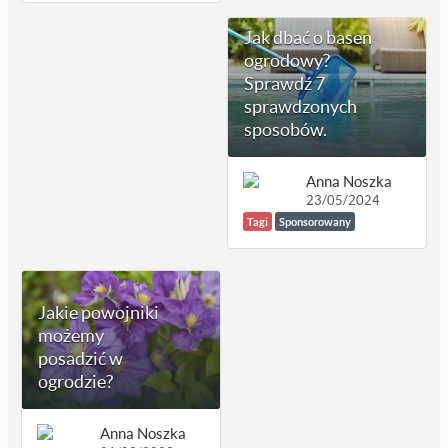
Jak dbać o basen
ogrodowy?
Sprawdź 7
sprawdzonych
sposobów.
Anna Noszka
23/05/2024
Tagi
Sponsorowany
Jakie powojniki
możemy
posadzić w
ogrodzie?
Anna Noszka