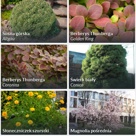
Sosna górska
Berberys Thunberga
Allgäu
Golden Ring
Berberys Thunberga
Świerk biały
Coronita
Conica
Słoneczniczek szorstki
Magnolia pośrednia