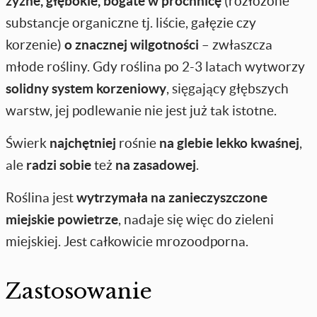
żyzne, głębokie, bogate w próchnicę
(rozłożone
substancje organiczne tj. liście, gałęzie czy
korzenie)
o znacznej wilgotności
– zwłaszcza
młode rośliny. Gdy roślina po 2-3 latach wytworzy
solidny system korzeniowy
, sięgający głębszych
warstw, jej podlewanie nie jest już tak istotne.
Świerk
najchętniej
rośnie
na glebie lekko kwaśnej
,
ale
radzi sobie
też
na zasadowej
.
Roślina jest
wytrzymała na zanieczyszczone
miejskie powietrze
, nadaje się więc do zieleni
miejskiej. Jest całkowicie mrozoodporna.
Zastosowanie