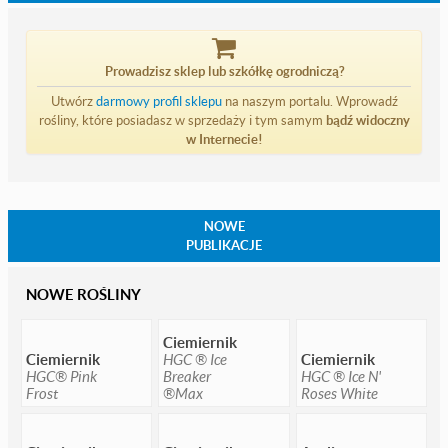
Prowadzisz sklep lub szkółkę ogrodniczą?
Utwórz
darmowy profil sklepu
na naszym portalu. Wprowadź
rośliny, które posiadasz w sprzedaży i tym samym
bądź widoczny
w Internecie!
NOWE
PUBLIKACJE
NOWE ROŚLINY
Ciemiernik
Ciemiernik
HGC ® Ice
Ciemiernik
HGC® Pink
Breaker
HGC ® Ice N'
Frost
®Max
Roses White