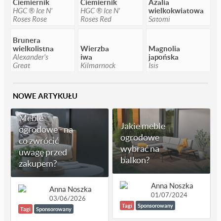
Ciemiernik
Ciemiernik
Azalia
HGC ® Ice N'
HGC ® Ice N'
wielkokwiatowa
Roses Rose
Roses Red
Satomi
Brunera
wielkolistna
Wierzba
Magnolia
Alexander's
iwa
japońska
Great
Kilmarnock
Isis
NOWE ARTYKUŁU
Meble
Jakie meble
ogrodowe - na
ogrodowe
co zwrócić
wybrać na
uwagę przed
balkon?
zakupem?
Anna Noszka
Anna Noszka
01/07/2024
03/06/2026
Tagi
Sponsorowany
Tagi
Sponsorowany