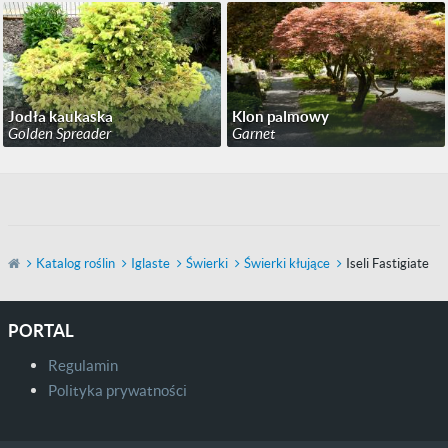
Jodła kaukaska
Klon palmowy
Golden Spreader
Garnet
Katalog roślin
Iglaste
Świerki
Świerki kłujące
Iseli Fastigiate
PORTAL
Regulamin
Polityka prywatności