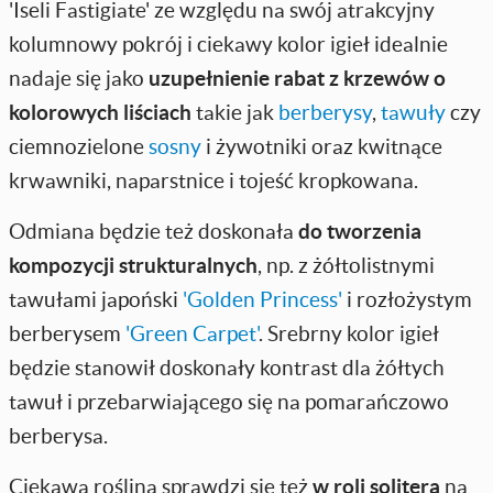
'Iseli Fastigiate' ze względu na swój atrakcyjny
kolumnowy pokrój i ciekawy kolor igieł idealnie
nadaje się jako
uzupełnienie rabat z krzewów o
kolorowych liściach
takie jak
berberysy
,
tawuły
czy
ciemnozielone
sosny
i żywotniki oraz kwitnące
krwawniki, naparstnice i tojeść kropkowana.
Odmiana będzie też doskonała
do tworzenia
kompozycji strukturalnych
, np. z żółtolistnymi
tawułami japoński
'Golden Princess'
i rozłożystym
berberysem
'Green Carpet'
. Srebrny kolor igieł
będzie stanowił doskonały kontrast dla żółtych
tawuł i przebarwiającego się na pomarańczowo
berberysa.
Ciekawa roślina sprawdzi się też
w roli solitera
na