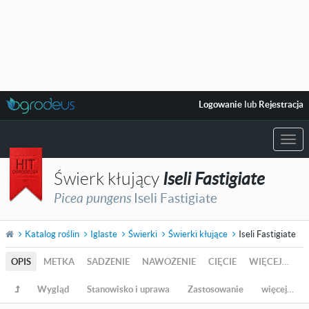
Logowanie
lub
Rejestracja
Togg
navi
Świerk kłujący
Iseli Fastigiate
Picea pungens
Iseli Fastigiate
Katalog roślin
Iglaste
Świerki
Świerki kłujące
Iseli Fastigiate
OPIS
METKA
SADZENIE
NAWOŻENIE
CIĘCIE
WIĘCEJ…
Wygląd
Stanowisko i uprawa
Zastosowanie
więcej…