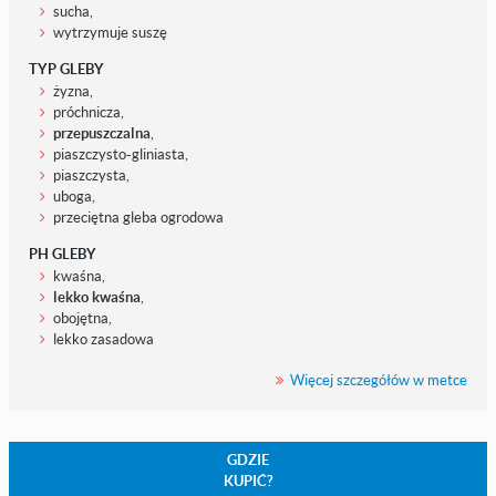
sucha,
wytrzymuje suszę
TYP GLEBY
żyzna,
próchnicza,
przepuszczalna
,
piaszczysto-gliniasta,
piaszczysta,
uboga,
przeciętna gleba ogrodowa
PH GLEBY
kwaśna,
lekko kwaśna
,
obojętna,
lekko zasadowa
Więcej szczegółów w metce
GDZIE
KUPIĆ?