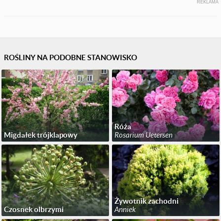
REKLAMA
ROŚLINY NA PODOBNE STANOWISKO
Róża
Migdałek trójklapowy
Rosarium Uetersen
Żywotnik zachodni
Czosnek olbrzymi
Anniek