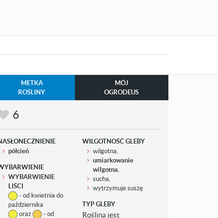
METKA
MÓJ
ROŚLINY
OGRODEUS
6
NASŁONECZNIENIE
WILGOTNOŚĆ GLEBY
półcień
wilgotna,
umiarkowanie
WYBARWIENIE
wilgotna
,
WYBARWIENIE
sucha,
LIŚCI
wytrzymuje suszę
- od kwietnia do
TYP GLEBY
października
oraz
- od
Roślina jest