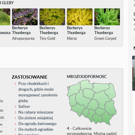
 GLEBY
Berberys
Berberys
Berberys
Berberys
owata
Thunberga
Thunberga
Thunberga
Thunberga
Atropurpurea
Tiny Gold
Maria
Green Carpet
ZASTOSOWANIE
MROZOODPORNOŚĆ
Przy chodnikach i
drogach, gdzie może
występować zasolenie
tu
gleby.
Soliter
cm
Na rabaty mieszane
at.
Do zieleni miejskiej
Do ogrodu żwirowego
cm
4
- Całkowicie
Do małych ogrodów
cm
mrozoodporna. Można sadzić
Na szpalery