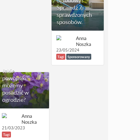
ogrodowy?
Sprawdź 7
sprawdzonych
sposobów.
Anna
Noszka
23/05/2024
Tagi
Sponsorowany
Jakie
powojniki
możemy
posadzić w
ogrodzie?
Anna
Noszka
21/03/2023
Tagi