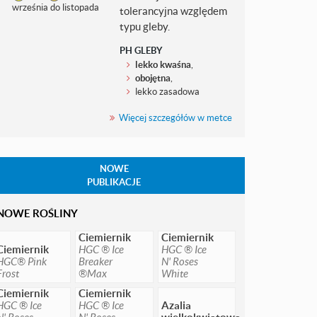
września do listopada
tolerancyjna względem
typu gleby.
PH GLEBY
lekko kwaśna
,
obojętna
,
lekko zasadowa
Więcej szczegółów w metce
NOWE
PUBLIKACJE
NOWE ROŚLINY
Ciemiernik
Ciemiernik
Ciemiernik
HGC ® Ice
HGC ® Ice
HGC® Pink
Breaker
N' Roses
Frost
®Max
White
Ciemiernik
Ciemiernik
HGC ® Ice
HGC ® Ice
Azalia