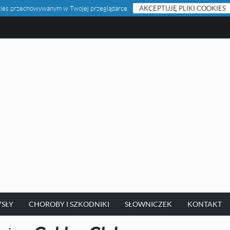
ookies przechowywanym w Twojej przeglądarce.
AKCEPTUJĘ PLIKI COOKIES
SŁY
CHOROBY I SZKODNIKI
SŁOWNICZEK
KONTAKT