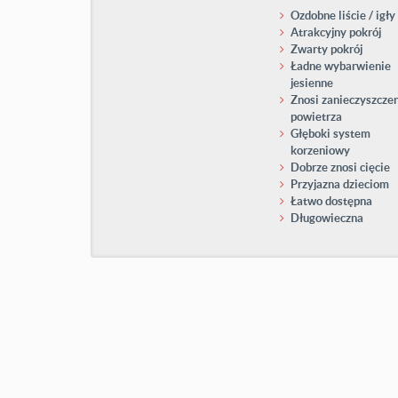
Ozdobne liście / igły
Atrakcyjny pokrój
Zwarty pokrój
Ładne wybarwienie
jesienne
Znosi zanieczyszcze
powietrza
Głęboki system
korzeniowy
Dobrze znosi cięcie
Przyjazna dzieciom
Łatwo dostępna
Długowieczna