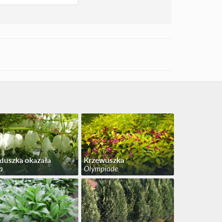
duszka okazała
Krzewuszka
a
Olympiade