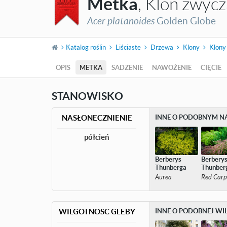
Metka
, Klon zwyc
Acer platanoides
Golden Globe
Katalog roślin
Liściaste
Drzewa
Klony
Klony
OPIS
METKA
SADZENIE
NAWOŻENIE
CIĘCIE
STANOWISKO
NASŁONECZNIENIE
INNE O PODOBNYM N
półcień
Berberys
Berbery
Thunberga
Thunber
Aurea
Red Carp
WILGOTNOŚĆ GLEBY
INNE O PODOBNEJ WI