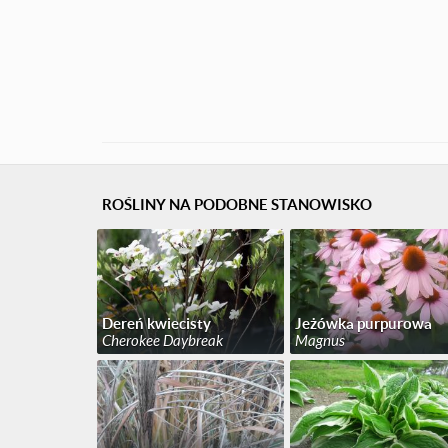
ROŚLINY NA PODOBNE STANOWISKO
Dereń kwiecisty
Jeżówka purpurowa
Cherokee Daybreak
Magnus