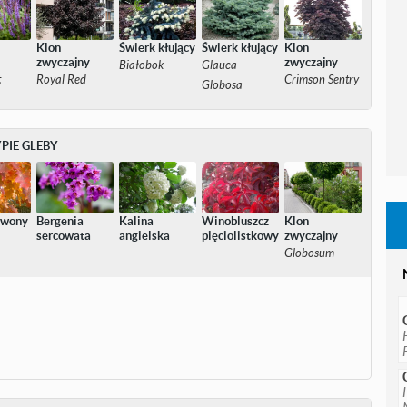
Klon
Świerk kłujący
Świerk kłujący
Klon
a
zwyczajny
zwyczajny
Białobok
Glauca
t
Royal Red
Crimson Sentry
Globosa
PIE GLEBY
rwony
Bergenia
Kalina
Winobluszcz
Klon
sercowata
angielska
pięciolistkowy
zwyczajny
Globosum