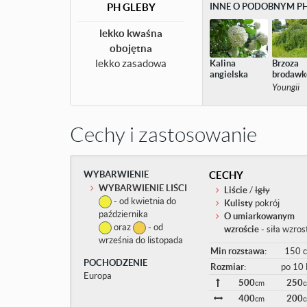
PH GLEBY
INNE O PODOBNYM PH
lekko kwaśna
obojętna
lekko zasadowa
Kalina
Brzoza
angielska
brodawk
Youngii
Cechy i zastosowanie
WYBARWIENIE
CECHY
WYBARWIENIE LIŚCI
Liście
/
Igły
- od kwietnia do
Kulisty
pokrój
października
O umiarkowanym
oraz
- od
wzroście
- siła wzros
września do listopada
Min rozstawa:
150 
POCHODZENIE
Rozmiar:
po 10 l
Europa
500
250
cm
400
200
cm