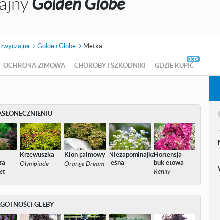
zajny
Golden Globe
 zwyczajne
Golden Globe
Metka
OCHRONA ZIMOWA
CHOROBY I SZKODNIKI
GDZIE KUPIĆ
ASŁONECZNIENIU
s
Krzewuszka
Klon palmowy
Niezapominajka
Hortensja
ga
leśna
bukietowa
Olympiade
Orange Dream
et
Renhy
LGOTNOŚCI GLEBY