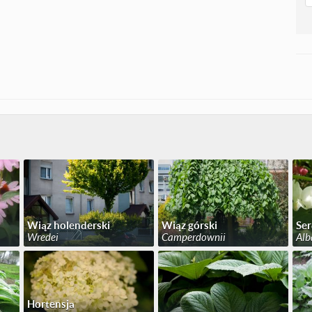
Wiąz holenderski
Wiąz górski
Ser
Wredei
Camperdownii
Alb
Hortensja