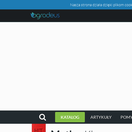
Nasza strona działa dzięki plikom c
KATALOG
ARTYKUŁY
POMY