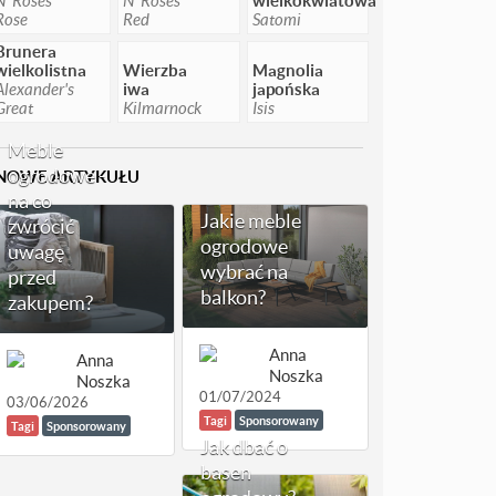
N' Roses
N' Roses
wielkokwiatowa
Rose
Red
Satomi
Brunera
wielkolistna
Wierzba
Magnolia
Alexander's
iwa
japońska
Great
Kilmarnock
Isis
Meble
ogrodowe -
NOWE ARTYKUŁU
na co
Jakie meble
zwrócić
ogrodowe
uwagę
wybrać na
przed
balkon?
zakupem?
Anna
Anna
Noszka
Noszka
01/07/2024
03/06/2026
Tagi
Sponsorowany
Tagi
Sponsorowany
Jak dbać o
basen