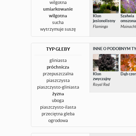
wilgotna
umiarkowanie
wilgotna
Klon
Szałwia
jesionolistny
omszon
sucha
Flamingo
Mainach
wytrzymuje suszę
TYP GLEBY
INNE O PODOBNYM TY
gliniasta
próchnicza
przepuszczalna
Klon
Dąb cze
zwyczajny
piaszczysta
Royal Red
piaszczysto-gliniasta
żyzna
uboga
piaszczysto-ilasta
przeciętna gleba
ogrodowa