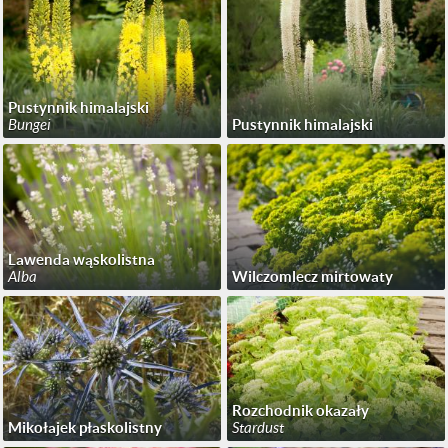
Pustynnik himalajski
Bungei
Pustynnik himalajski
Lawenda wąskolistna
Alba
Wilczomlecz mirtowaty
Rozchodnik okazały
Mikołajek płaskolistny
Stardust