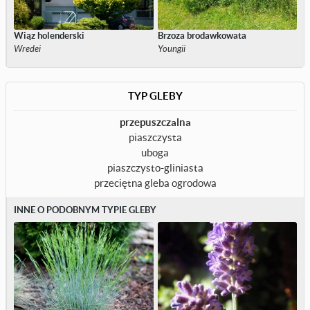
Wiąz holenderski
Brzoza brodawkowata
Wredei
Youngii
TYP GLEBY
przepuszczalna
piaszczysta
uboga
piaszczysto-gliniasta
przeciętna gleba ogrodowa
INNE O PODOBNYM TYPIE GLEBY