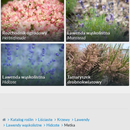
Rozchodnik ogrodowy
Lawenda wąskolistna
Herbstfreude
Munstead
Lawenda wąskolistna
Tamaryszek
Hidcote
drobnokwiatowy
Katalog roślin
Liściaste
Krzewy
Lawendy
Lawendy wąskolistne
Hidcote
Metka