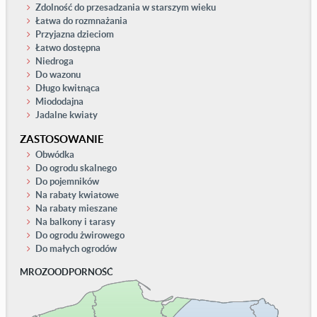
Zdolność do przesadzania w starszym wieku
Łatwa do rozmnażania
Przyjazna dzieciom
Łatwo dostępna
Niedroga
Do wazonu
Długo kwitnąca
Miododajna
Jadalne kwiaty
ZASTOSOWANIE
Obwódka
Do ogrodu skalnego
Do pojemników
Na rabaty kwiatowe
Na rabaty mieszane
Na balkony i tarasy
Do ogrodu żwirowego
Do małych ogrodów
MROZOODPORNOŚĆ