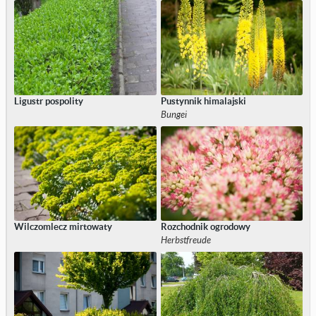
Ligustr pospolity
Pustynnik himalajski
Bungei
Wilczomlecz mirtowaty
Rozchodnik ogrodowy
Herbstfreude