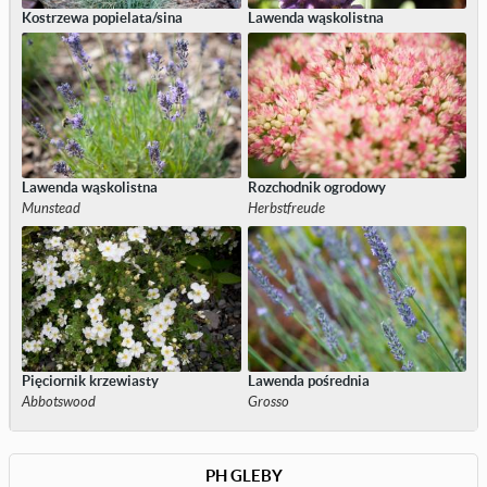
Kostrzewa popielata/sina
Lawenda wąskolistna
Lawenda wąskolistna
Rozchodnik ogrodowy
Munstead
Herbstfreude
Pięciornik krzewiasty
Lawenda pośrednia
Abbotswood
Grosso
PH GLEBY