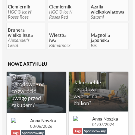
Ciemiernik
Ciemiernik
Azalia
HGC ® Ice N'
HGC ® Ice N'
wielkokwiatowa
Roses Rose
Roses Red
Satomi
Brunera
wielkolistna
Wierzba
Magnolia
Alexander's
iwa
japońska
Great
Kilmarnock
Isis
NOWE ARTYKUŁU
Meble
Jakie meble
ogrodowe - na
ogrodowe
co zwrócić
wybrać na
uwagę przed
balkon?
zakupem?
Anna Noszka
Anna Noszka
01/07/2024
03/06/2026
Tagi
Sponsorowany
Tagi
Sponsorowany