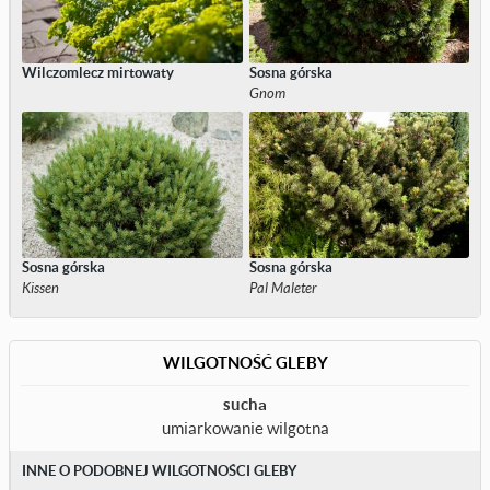
Wilczomlecz mirtowaty
Sosna górska
Gnom
Sosna górska
Sosna górska
Kissen
Pal Maleter
WILGOTNOŚĆ GLEBY
sucha
umiarkowanie wilgotna
INNE O PODOBNEJ WILGOTNOŚCI GLEBY