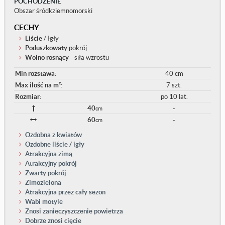
POCHODZENIE
Obszar śródkziemnomorski
CECHY
Liście
/
Igły
Poduszkowaty
pokrój
Wolno rosnący
- siła wzrostu
Min rozstawa:
40 cm
Max ilość na m²:
7 szt.
Rozmiar:
po 10 lat.
40
-
cm
60
-
cm
Ozdobna z kwiatów
Ozdobne liście / igły
Atrakcyjna zimą
Atrakcyjny pokrój
Zwarty pokrój
Zimozielona
Atrakcyjna przez cały sezon
Wabi motyle
Znosi zanieczyszczenie powietrza
Dobrze znosi cięcie