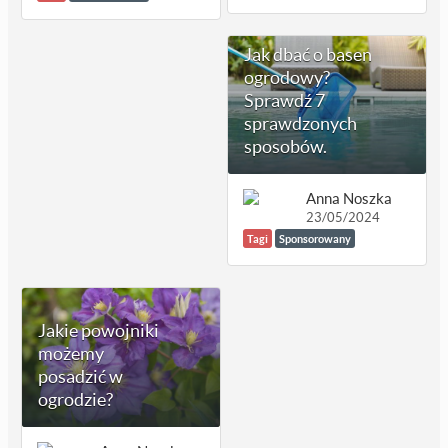
Jak dbać o basen
ogrodowy?
Sprawdź 7
sprawdzonych
sposobów.
Anna Noszka
23/05/2024
Tagi
Sponsorowany
Jakie powojniki
możemy
posadzić w
ogrodzie?