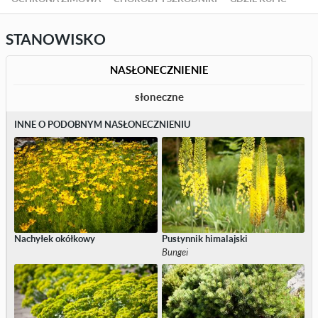
STANOWISKO
NASŁONECZNIENIE
słoneczne
INNE O PODOBNYM NASŁONECZNIENIU
Nachyłek okółkowy
Pustynnik himalajski
Bungei