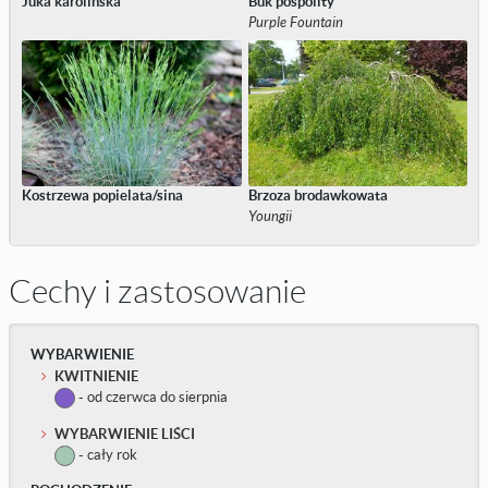
Juka karolińska
Buk pospolity
Purple Fountain
Kostrzewa popielata/sina
Brzoza brodawkowata
Youngii
Cechy i zastosowanie
WYBARWIENIE
KWITNIENIE
- od czerwca do sierpnia
WYBARWIENIE LIŚCI
- cały rok