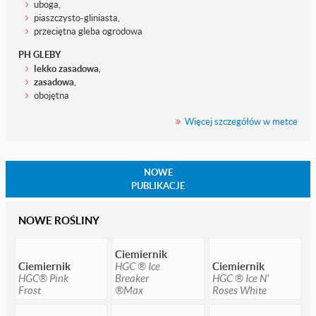
uboga,
piaszczysto-gliniasta,
przeciętna gleba ogrodowa
PH GLEBY
lekko zasadowa
,
zasadowa
,
obojętna
Więcej szczegółów w metce
NOWE
PUBLIKACJE
NOWE ROŚLINY
Ciemiernik
Ciemiernik
HGC ® Ice
Ciemiernik
HGC® Pink
Breaker
HGC ® Ice N'
Frost
®Max
Roses White