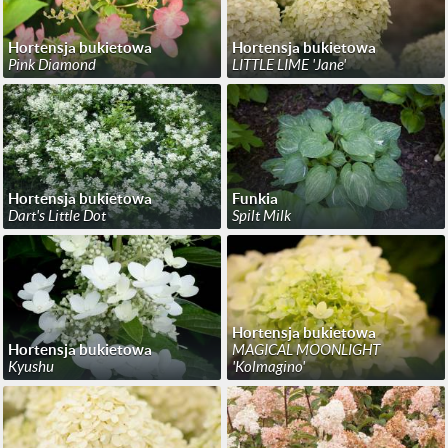
Hortensja bukietowa
Hortensja bukietowa
Pink Diamond
LITTLE LIME 'Jane'
Hortensja bukietowa
Funkia
Dart's Little Dot
Spilt Milk
Hortensja bukietowa
Hortensja bukietowa
MAGICAL MOONLIGHT
Kyushu
'Kolmagino'