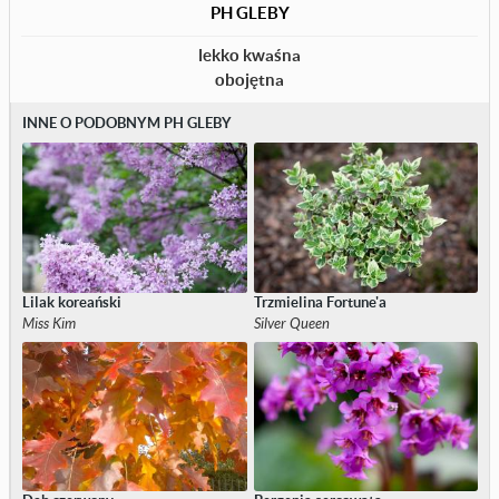
PH GLEBY
lekko kwaśna
obojętna
INNE O PODOBNYM PH GLEBY
Lilak koreański
Trzmielina Fortune'a
Miss Kim
Silver Queen