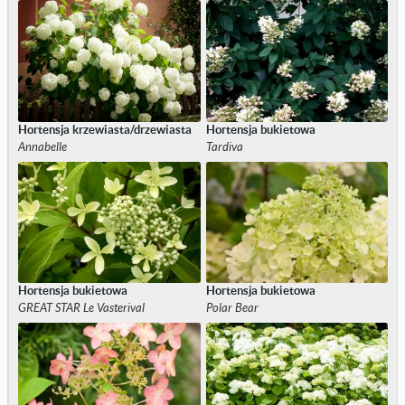
Hortensja krzewiasta/drzewiasta
Hortensja bukietowa
Annabelle
Tardiva
Hortensja bukietowa
Hortensja bukietowa
GREAT STAR Le Vasterival
Polar Bear