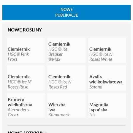
NOWE
PUBLIKACJE
NOWE ROŚLINY
Ciemiernik
Ciemiernik
HGC ® Ice
Ciemiernik
HGC® Pink
Breaker
HGC ® Ice N'
Frost
®Max
Roses White
Ciemiernik
Ciemiernik
Azalia
HGC ® Ice N'
HGC ® Ice N'
wielkokwiatowa
Roses Rose
Roses Red
Satomi
Brunera
wielkolistna
Wierzba
Magnolia
Alexander's
iwa
japońska
Great
Kilmarnock
Isis
NOWE ARTYKUŁU