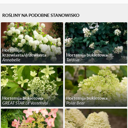
ROŚLINY NA PODOBNE STANOWISKO
Hortensja
krzewiasta/drzewiasta
Hortensja bukietowa
Annabelle
Tardiva
Hortensja bukietowa
Hortensja bukietowa
GREAT STAR Le Vasterival
Polar Bear