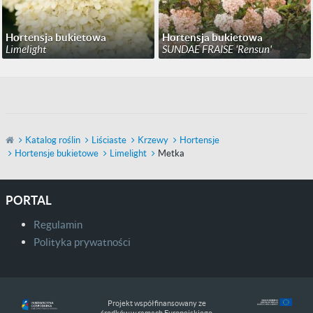
Hortensja bukietowa
Hortensja bukietowa
Limelight
SUNDAE FRAISE 'Rensun'
Katalog roślin
Liściaste
Krzewy
Hortensje
Hortensje bukietowe
Limelight
Metka
PORTAL
Regulamin
Polityka prywatności
Projekt współfinansowany ze
środków w ramach Europejskiego