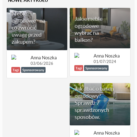
Meble
Jakie meble
ogrodowe - na
ogrodowe
co zwrócić
wybrać na
uwagę przed
balkon?
zakupem?
Anna Noszka
Anna Noszka
01/07/2024
03/06/2026
Tagi
Sponsorowany
Tagi
Sponsorowany
Jak dbać o basen
ogrodowy?
Sprawdź 7
sprawdzonych
sposobów.
Anna Noszka