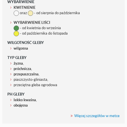
WYBARWIENIE
KWITNIENIE
oraz
- od sierpnia do października
WYBARWIENIE LIŚCI
- od kwietnia do września
- od października do listopada
WILGOTNOŚĆ GLEBY
wilgotna
TYP GLEBY
żyzna
,
próchnicza
,
przepuszczalna
,
piaszczysto-gliniasta,
przeciętna gleba ogrodowa
PH GLEBY
lekko kwaśna
,
obojętna
Więcej szczegółów w metce