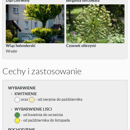
Dąb czerwony
Bergenia sercowata
Wiąz holenderski
Czosnek olbrzymi
Wredei
Cechy i zastosowanie
WYBARWIENIE
KWITNIENIE
oraz
- od sierpnia do października
WYBARWIENIE LIŚCI
- od kwietnia do września
- od października do listopada
POCHODZENIE