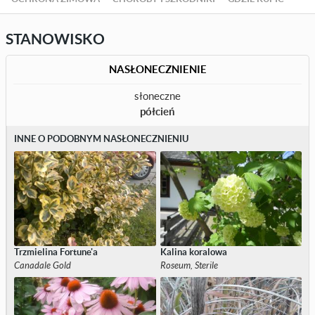
STANOWISKO
NASŁONECZNIENIE
słoneczne
półcień
INNE O PODOBNYM NASŁONECZNIENIU
Trzmielina Fortune'a
Kalina koralowa
Canadale Gold
Roseum, Sterile