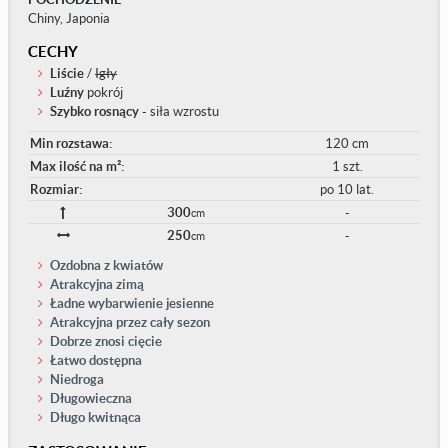
Chiny, Japonia
CECHY
Liście
/
Igły
Luźny
pokrój
Szybko rosnący
- siła wzrostu
Min rozstawa:
120 cm
Max ilość na m²:
1 szt.
Rozmiar:
po 10 lat.
300
-
cm
250
-
cm
Ozdobna z kwiatów
Atrakcyjna zimą
Ładne wybarwienie jesienne
Atrakcyjna przez cały sezon
Dobrze znosi cięcie
Łatwo dostępna
Niedroga
Długowieczna
Długo kwitnąca