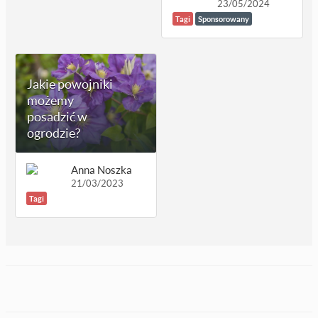
23/05/2024
Tagi
Sponsorowany
Jakie powojniki
możemy
posadzić w
ogrodzie?
Anna Noszka
21/03/2023
Tagi