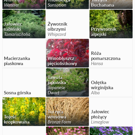
Waterer
Sunsation
Buchanana
Jałowiec
Żywotnik
sabiński
olbrzymi
Przywrotnik
Tamariscifolia
Whipcord
alpejski
Róża
Macierzanka
Winobluszcz
pomarszczona
piaskowa
pięciolistkowy
Hansa
Tawuła
japońska
Odętka
Japanese
wirginijska
Sosna górska
Dwarf
Alba
Turzyca
Jałowiec
Tojeść
włosowa
płożący
kropkowana
Bronze Form
Limeglow