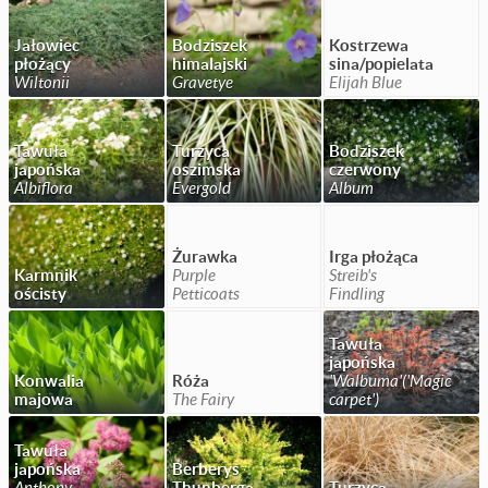
Jałowiec
Bodziszek
Kostrzewa
płożący
himalajski
sina/popielata
Wiltonii
Gravetye
Elijah Blue
Tawuła
Turzyca
Bodziszek
japońska
oszimska
czerwony
Albiflora
Evergold
Album
Żurawka
Irga płożąca
Karmnik
Purple
Streib's
ościsty
Petticoats
Findling
Tawuła
japońska
Konwalia
Róża
'Walbuma'('Magic
majowa
The Fairy
carpet')
Tawuła
japońska
Berberys
Anthony
Thunberga
Turzyca