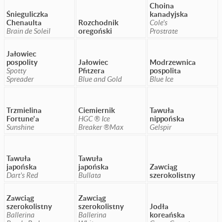
Choina
Śnieguliczka
kanadyjska
Chenaulta
Rozchodnik
Cole's
Brain de Soleil
oregoński
Prostrate
Jałowiec
pospolity
Jałowiec
Modrzewnica
Spotty
Pfitzera
pospolita
Spreader
Blue and Gold
Blue Ice
Trzmielina
Ciemiernik
Tawuła
Fortune'a
HGC ® Ice
nippońska
Sunshine
Breaker ®Max
Gelspir
Tawuła
Tawuła
japońska
japońska
Zawciąg
Dart's Red
Bullata
szerokolistny
Zawciąg
Zawciąg
szerokolistny
szerokolistny
Jodła
Ballerina
Ballerina
koreańska