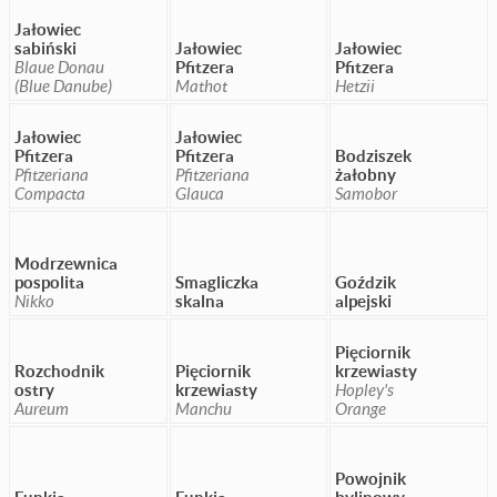
Jałowiec
sabiński
Jałowiec
Jałowiec
Blaue Donau
Pfitzera
Pfitzera
(Blue Danube)
Mathot
Hetzii
Jałowiec
Jałowiec
Pfitzera
Pfitzera
Bodziszek
Pfitzeriana
Pfitzeriana
żałobny
Compacta
Glauca
Samobor
Modrzewnica
pospolita
Smagliczka
Goździk
Nikko
skalna
alpejski
Pięciornik
Rozchodnik
Pięciornik
krzewiasty
ostry
krzewiasty
Hopley's
Aureum
Manchu
Orange
Powojnik