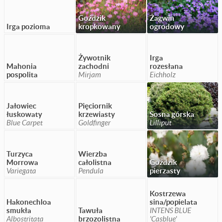
Goździk
Żagwin
Irga pozioma
kropkowany
ogrodowy
Żywotnik
Irga
Mahonia
zachodni
rozesłana
pospolita
Mirjam
Eichholz
Jałowiec
Pięciornik
łuskowaty
krzewiasty
Sosna górska
Blue Carpet
Goldfinger
Lilliput
Turzyca
Wierzba
Morrowa
całolistna
Goździk
Variegata
Pendula
pierzasty
Kostrzewa
Hakonechloa
sina/popielata
smukła
Tawuła
INTENS BLUE
Albostritata
brzozolistna
'Casblue'