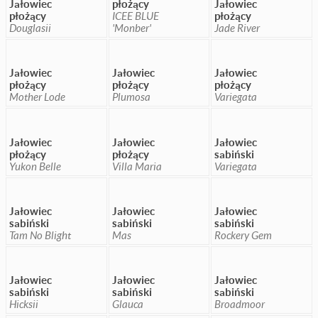
Jałowiec
płożący
Jałowiec
płożący
ICEE BLUE
płożący
Douglasii
'Monber'
Jade River
Jałowiec
Jałowiec
Jałowiec
płożący
płożący
płożący
Mother Lode
Plumosa
Variegata
Jałowiec
Jałowiec
Jałowiec
płożący
płożący
sabiński
Yukon Belle
Villa Maria
Variegata
Jałowiec
Jałowiec
Jałowiec
sabiński
sabiński
sabiński
Tam No Blight
Mas
Rockery Gem
Jałowiec
Jałowiec
Jałowiec
sabiński
sabiński
sabiński
Hicksii
Glauca
Broadmoor