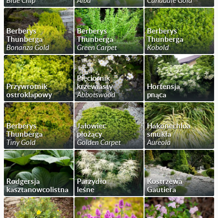
Blue Chip
Alba
Canadale Gold
Berberys
Berberys
Berberys
Thunberga
Thunberga
Thunberga
Bonanza Gold
Green Carpet
Kobold
Pięciornik
Przywrotnik
krzewiasty
Hortensja
ostroklapowy
Abbotswood
pnąca
Berberys
Jałowiec
Hakonechloa
Thunberga
płożący
smukła
Tiny Gold
Golden Carpet
Aureola
Rodgersja
Parzydło
Kostrzewa
kasztanowcolistna
leśne
Gautiera