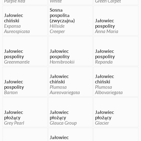
Purple Red
White
Green Carpet
Sosna
Jałowiec
pospolita
chiński
(zwyczajna)
Jałowiec
Expansa
Hillside
pospolity
Aureospicata
Creeper
Anna Maria
Jałowiec
Jałowiec
Jałowiec
pospolity
pospolity
pospolity
Greenmantle
Hornibrookii
Repanda
Jałowiec
Jałowiec
Jałowiec
chiński
chiński
pospolity
Plumosa
Plumosa
Barton
Aureovariegata
Albovariegata
Jałowiec
Jałowiec
Jałowiec
płożący
płożący
płożący
Grey Pearl
Glauca Group
Glacier
Jałowiec