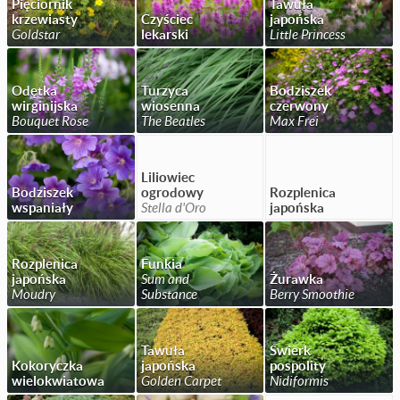
Pięciornik
Tawuła
krzewiasty
Czyściec
japońska
Goldstar
lekarski
Little Princess
Odętka
Turzyca
Bodziszek
wirginijska
wiosenna
czerwony
Bouquet Rose
The Beatles
Max Frei
Liliowiec
Bodziszek
ogrodowy
Rozplenica
wspaniały
Stella d'Oro
japońska
Rozplenica
Funkia
japońska
Sum and
Żurawka
Moudry
Substance
Berry Smoothie
Tawuła
Świerk
Kokoryczka
japońska
pospolity
wielokwiatowa
Golden Carpet
Nidiformis