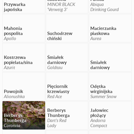
Przywarka
MINOR BLACK
Abiqua
japońska
'Verweig 3'
Drinking Gourd
Mahonia
Macierzanka
pospolita
Suchodrzew
piaskowa
Apollo
chiński
Aurea
Kostrzewa
Śmiałek
popielata/sina
darniowy
Śmiałek
Azurit
Goldtau
darniowy
Pięciornik
Odętka
Powojnik
krzewiasty
wirginijska
Alionushka
Red Ace
Summer Snow
Berberys
Jałowiec
Berberys
Thunberga
płożący
Thunberga
Dart's Red
Andorra
Coronita
Lady
Compact