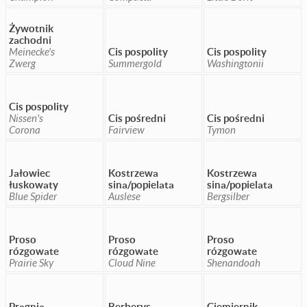
Żywotnik
zachodni
Meinecke's
Cis pospolity
Cis pospolity
Zwerg
Summergold
Washingtonii
Cis pospolity
Nissen's
Cis pośredni
Cis pośredni
Corona
Fairview
Tymon
Jałowiec
Kostrzewa
Kostrzewa
łuskowaty
sina/popielata
sina/popielata
Blue Spider
Auslese
Bergsilber
Proso
Proso
Proso
rózgowate
rózgowate
rózgowate
Prairie Sky
Cloud Nine
Shenandoah
Pragnia
Berberys
Ciemiernik