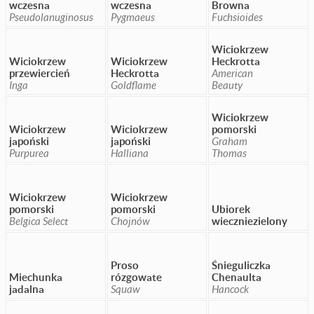
wczesna
wczesna
Browna
Pseudolanuginosus
Pygmaeus
Fuchsioides
Wiciokrzew
Wiciokrzew
Wiciokrzew
Heckrotta
przewiercień
Heckrotta
American
Inga
Goldflame
Beauty
Wiciokrzew
Wiciokrzew
Wiciokrzew
pomorski
japoński
japoński
Graham
Purpurea
Halliana
Thomas
Wiciokrzew
Wiciokrzew
pomorski
pomorski
Ubiorek
Belgica Select
Chojnów
wieczniezielony
Proso
Śnieguliczka
Miechunka
rózgowate
Chenaulta
jadalna
Squaw
Hancock