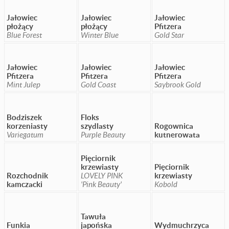
Jałowiec
Jałowiec
Jałowiec
płożący
płożący
Pfitzera
Blue Forest
Winter Blue
Gold Star
Jałowiec
Jałowiec
Jałowiec
Pfitzera
Pfitzera
Pfitzera
Mint Julep
Gold Coast
Saybrook Gold
Bodziszek
Floks
korzeniasty
szydlasty
Rogownica
Variegatum
Purple Beauty
kutnerowata
Pięciornik
krzewiasty
Pięciornik
Rozchodnik
LOVELY PINK
krzewiasty
kamczacki
'Pink Beauty'
Kobold
Tawuła
Funkia
japońska
Wydmuchrzyca