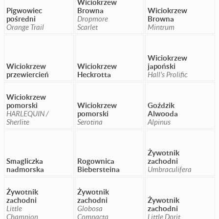
Wiciokrzew
Pigwowiec
Browna
Wiciokrzew
pośredni
Dropmore
Browna
Orange Trail
Scarlet
Mintrum
Wiciokrzew
Wiciokrzew
Wiciokrzew
japoński
przewiercień
Heckrotta
Hall's Prolific
Wiciokrzew
pomorski
Wiciokrzew
Goździk
HARLEQUIN /
pomorski
Alwooda
Sherlite
Serotina
Alpinus
Żywotnik
Smagliczka
Rogownica
zachodni
nadmorska
Biebersteina
Umbraculifera
Żywotnik
Żywotnik
zachodni
zachodni
Żywotnik
Little
Globosa
zachodni
Champion
Compacta
Little Dorit