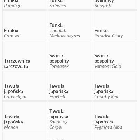
Funkia
Funkia
bylinowy
Paradigm
So Sweet
Rooguchi
Funkia
Funkia
Undulata
Funkia
Carnival
Mediovariegata
Paradise Glory
Świerk
Świerk
Tarczownica
pospolity
pospolity
tarczowata
Formanek
Vermont Gold
Tawuła
Tawuła
Tawuła
japońska
japońska
japońska
Candlelight
Froebelii
Country Red
Tawuła
Tawuła
japońska
Tawuła
japońska
Sparkling
japońska
Manon
Carpet
Pygmaea Alba