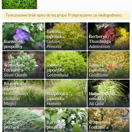
Tymczosowo brak opisu do tej grupy. Przepraszamy za niedogodności.
Tawuła
japońska
Berberys
Barwinek
Golden
Thunberga
pospolity
Princess
Admiration
Trzmielina
Tawuła
Tawuła
Fortune'a
japońska
japońska
Silver Queen
Goldmound
Goldflame
Rozplenica
japońska
Herbstzauber
Rozplenica
Hakonechloa
(Autumn
japońska
smukła
Magic)
Hameln
All Gold
Jałowiec
Barwinek
Trzmielina
płożący
pospolity
Fortune'a