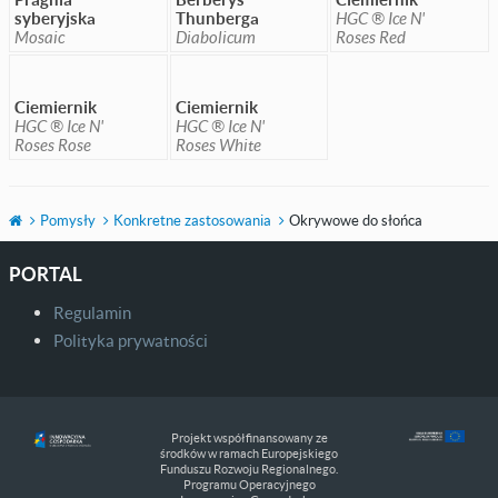
syberyjska
Thunberga
HGC ® Ice N'
Mosaic
Diabolicum
Roses Red
Ciemiernik
Ciemiernik
HGC ® Ice N'
HGC ® Ice N'
Roses Rose
Roses White
Pomysły
Konkretne zastosowania
Okrywowe do słońca
PORTAL
Regulamin
Polityka prywatności
Projekt współfinansowany ze
środków w ramach Europejskiego
Funduszu Rozwoju Regionalnego.
Programu Operacyjnego