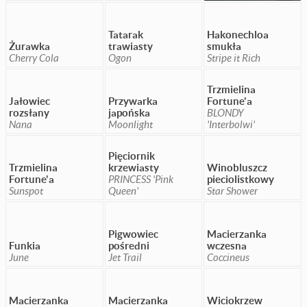
Tatarak
Hakonechloa
Żurawka
trawiasty
smukła
Cherry Cola
Ogon
Stripe it Rich
Trzmielina
Jałowiec
Przywarka
Fortune'a
rozsłany
japońska
BLONDY
Nana
Moonlight
'Interbolwi'
Pięciornik
Trzmielina
krzewiasty
Winobluszcz
Fortune'a
PRINCESS 'Pink
pieciolistkowy
Sunspot
Queen'
Star Shower
Pigwowiec
Macierzanka
Funkia
pośredni
wczesna
June
Jet Trail
Coccineus
Macierzanka
Macierzanka
Wiciokrzew