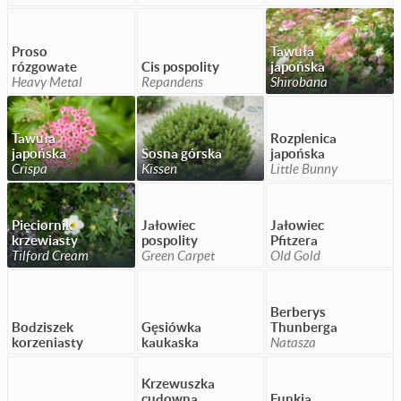
Proso
Tawuła
rózgowate
Cis pospolity
japońska
Heavy Metal
Repandens
Shirobana
Tawuła
Rozplenica
japońska
Sosna górska
japońska
Crispa
Kissen
Little Bunny
Pięciornik
Jałowiec
Jałowiec
krzewiasty
pospolity
Pfitzera
Tilford Cream
Green Carpet
Old Gold
Berberys
Bodziszek
Gęsiówka
Thunberga
korzeniasty
kaukaska
Natasza
Krzewuszka
cudowna
Funkia