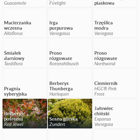
Guacamole
Firelight
piaskowa
Macierzanka
Irga
Trzęślica
wczesna
purpurowa
modra
Albiflorus
Variegatus
Variegata
Śmiałek
Proso
Proso
darniowy
rózgowate
rózgowate
Tardiflora
Rotstrahlbusch
Northwind
Berberys
Ciemiernik
Pragnia
Thunberga
HGC® Pink
syberyjska
Harlequin
Frost
Jałowiec
Berberys
chiński
pośredni
Sosna górska
Expansa
Red Jewel
Zundert
Variegata