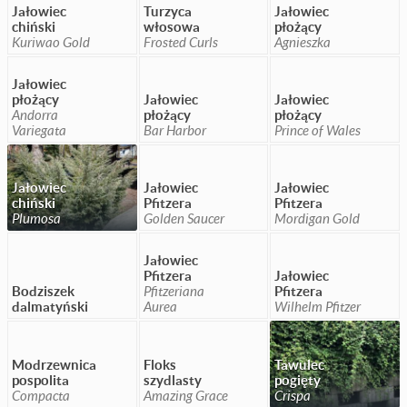
Jałowiec
Turzyca
Jałowiec
chiński
włosowa
płożący
Kuriwao Gold
Frosted Curls
Agnieszka
Jałowiec
płożący
Jałowiec
Jałowiec
Andorra
płożący
płożący
Variegata
Bar Harbor
Prince of Wales
Jałowiec
Jałowiec
Jałowiec
chiński
Pfitzera
Pfitzera
Plumosa
Golden Saucer
Mordigan Gold
Jałowiec
Pfitzera
Jałowiec
Bodziszek
Pfitzeriana
Pfitzera
dalmatyński
Aurea
Wilhelm Pfitzer
Modrzewnica
Floks
Tawulec
pospolita
szydlasty
pogięty
Compacta
Amazing Grace
Crispa