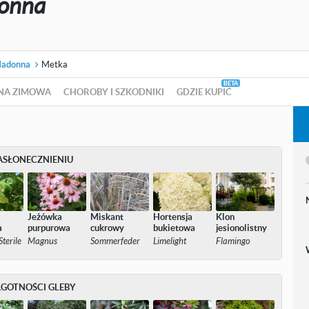
onna
adonna
Metka
NA ZIMOWA
CHOROBY I SZKODNIKI
GDZIE KUPIĆ
ASŁONECZNIENIU
Jeżówka
Miskant
Hortensja
Klon
a
purpurowa
cukrowy
bukietowa
jesionolistny
terile
Magnus
Sommerfeder
Limelight
Flamingo
LGOTNOŚCI GLEBY