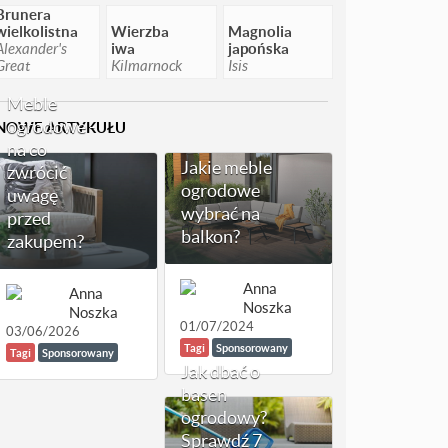
Brunera
wielkolistna
Wierzba
Magnolia
Alexander's
iwa
japońska
Great
Kilmarnock
Isis
Meble
ogrodowe -
NOWE ARTYKUŁU
na co
Jakie meble
zwrócić
ogrodowe
uwagę
wybrać na
przed
balkon?
zakupem?
Anna
Anna
Noszka
Noszka
01/07/2024
03/06/2026
Tagi
Sponsorowany
Tagi
Sponsorowany
Jak dbać o
basen
ogrodowy?
Sprawdź 7