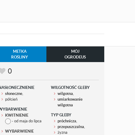
METKA
MÓJ
ROŚLINY
OGRODEUS
0
NASŁONECZNIENIE
WILGOTNOŚĆ GLEBY
słoneczne
,
wilgotna
,
półcień
umiarkowanie
wilgotna
WYBARWIENIE
TYP GLEBY
KWITNIENIE
- od maja do lipca
próchnicza
,
przepuszczalna
,
WYBARWIENIE
żyzna