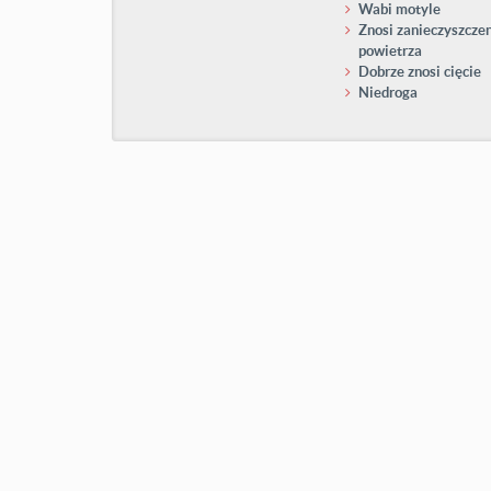
Wabi motyle
Znosi zanieczyszcze
powietrza
Dobrze znosi cięcie
Niedroga