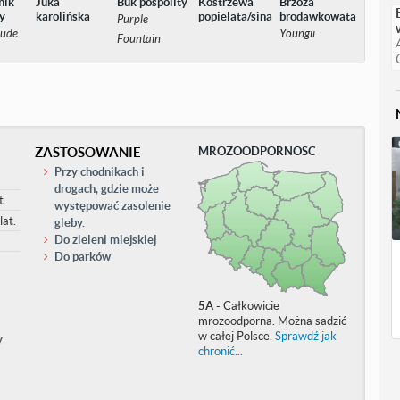
nik
Juka
Buk pospolity
Kostrzewa
Brzoza
y
karolińska
popielata/sina
brodawkowata
Purple
eude
Youngii
Fountain
ZASTOSOWANIE
MROZOODPORNOŚĆ
Przy chodnikach i
drogach, gdzie może
t.
występować zasolenie
lat.
gleby.
Do zieleni miejskiej
Do parków
5A
- Całkowicie
mrozoodporna. Można sadzić
w całej Polsce.
Sprawdź jak
y
chronić...