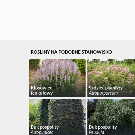
ROŚLINY NA PODOBNE STANOWISKO
Kłosowiec
Sadziec plamisty
fenkułowy
Atropurpureum
Buk pospolity
Buk pospolity
Atropunicea
Pendula