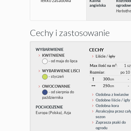
lekko zasadowa
Kalina
Rozchod
angielska
ogrodow
Herbstfr
Cechy i zastosowanie
WYBARWIENIE
CECHY
KWITNIENIE
Liście
/
Igły
- od maja do lipca
Max ilość na m²:
1 sz
WYBARWIENIE LIŚCI
Rozmiar:
po 10 
- styczeń
300
-
cm
250
-
OWOCOWANIE
cm
- od sierpnia do
Ozdobna z kwiatów
października
Ozdobne liście / igły
Ozdobna kora
POCHODZENIE
Atrakcyjna przez cał
Europa (Polska), Azja
sezon
Zaprasza ptaki do
ogrodu