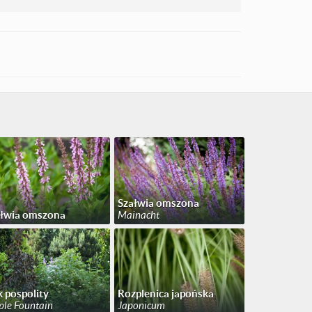
Szałwia omszona
ałwia omszona
Mainacht
 pospolity
Rozplenica japońska
ple Fountain
Japonicum