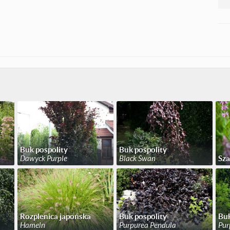
Buk pospolity
Buk pospolity
Dawyck Purple
Black Swan
Sz
Rozplenica japońska
Buk pospolity
Buk
Hameln
Purpurea Pendula
Pur