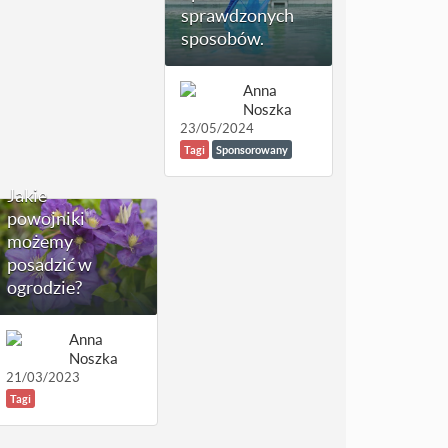
sprawdzonych
sposobów.
Anna
Noszka
23/05/2024
Tagi
Sponsorowany
Jakie
powojniki
możemy
posadzić w
ogrodzie?
Anna
Noszka
21/03/2023
Tagi