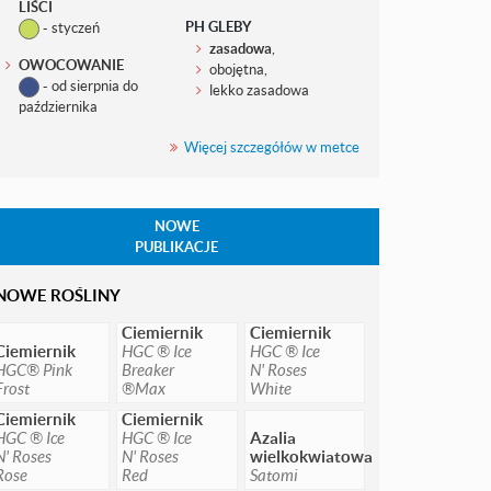
LIŚCI
PH GLEBY
- styczeń
zasadowa
,
OWOCOWANIE
obojętna,
- od sierpnia do
lekko zasadowa
października
Więcej szczegółów w metce
NOWE
PUBLIKACJE
NOWE ROŚLINY
Ciemiernik
Ciemiernik
Ciemiernik
HGC ® Ice
HGC ® Ice
HGC® Pink
Breaker
N' Roses
Frost
®Max
White
Ciemiernik
Ciemiernik
HGC ® Ice
HGC ® Ice
Azalia
N' Roses
N' Roses
wielkokwiatowa
Rose
Red
Satomi