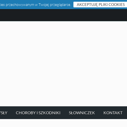
ookies przechowywanym w Twojej przeglądarce.
AKCEPTUJĘ PLIKI COOKIES
SŁY
CHOROBY I SZKODNIKI
SŁOWNICZEK
KONTAKT