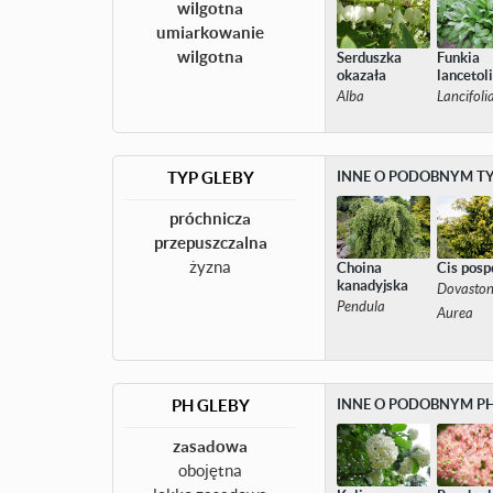
wilgotna
umiarkowanie
wilgotna
Serduszka
Funkia
okazała
lancetol
Alba
Lancifoli
TYP GLEBY
INNE O PODOBNYM TY
próchnicza
przepuszczalna
żyzna
Choina
Cis posp
kanadyjska
Dovaston
Pendula
Aurea
PH GLEBY
INNE O PODOBNYM PH
zasadowa
obojętna