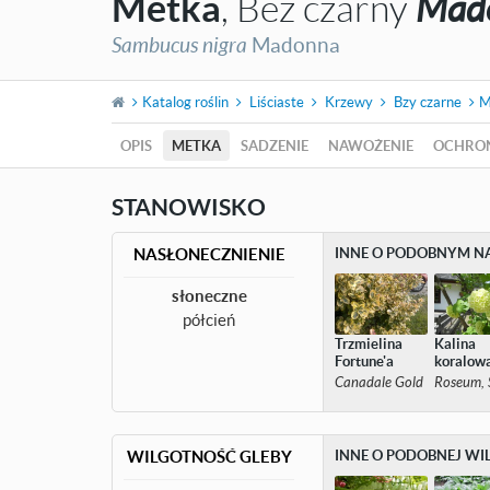
Metka
, Bez czarny
Mad
Sambucus nigra
Madonna
Katalog roślin
Liściaste
Krzewy
Bzy czarne
M
OPIS
METKA
SADZENIE
NAWOŻENIE
OCHRO
STANOWISKO
NASŁONECZNIENIE
INNE O PODOBNYM N
słoneczne
półcień
Trzmielina
Kalina
Fortune'a
koralow
Canadale Gold
Roseum, S
WILGOTNOŚĆ GLEBY
INNE O PODOBNEJ WI