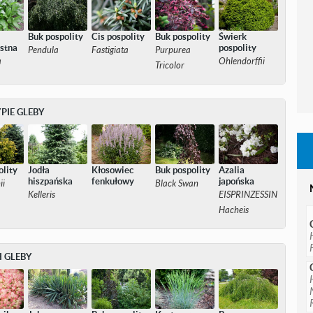
Buk pospolity
Cis pospolity
Buk pospolity
Świerk
istna
pospolity
Pendula
Fastigiata
Purpurea
a
Ohlendorffii
Tricolor
PIE GLEBY
olity
Jodła
Kłosowiec
Buk pospolity
Azalia
hiszpańska
fenkułowy
japońska
ii
Black Swan
Kelleris
EISPRINZESSIN
Hacheis
 GLEBY