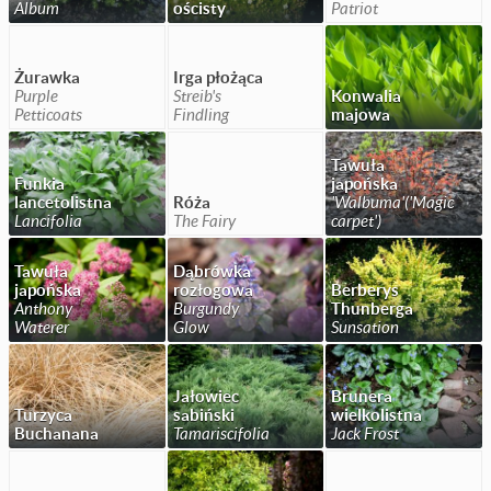
Album
ościsty
Patriot
Żurawka
Irga płożąca
Purple
Streib's
Konwalia
Petticoats
Findling
majowa
Tawuła
Funkia
japońska
lancetolistna
Róża
'Walbuma'('Magic
Lancifolia
The Fairy
carpet')
Tawuła
Dąbrówka
japońska
rozłogowa
Berberys
Anthony
Burgundy
Thunberga
Waterer
Glow
Sunsation
Jałowiec
Brunera
Turzyca
sabiński
wielkolistna
Buchanana
Tamariscifolia
Jack Frost