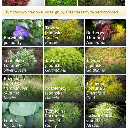
Tymczosowo brak opisu do tej grupy. Przepraszamy za niedogodności.
Tawuła
japońska
Berberys
Barwinek
Golden
Thunberga
pospolity
Princess
Admiration
Trzmielina
Tawuła
Tawuła
Fortune'a
japońska
japońska
Silver Queen
Goldmound
Goldflame
Rozplenica
japońska
Trzmielina
Herbstzauber
Rozplenica
Fortune'a
(Autumn
japońska
Emerald 'n'
Magic)
Hameln
Gold
Trzmielina
Fortune'a
Hakonechloa
Funkia
Emerald
smukła
Big Daddy
Gaiety
All Gold