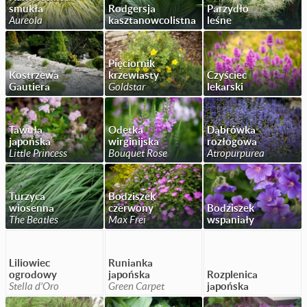
smukła
Rodgersja
Parzydło
Aureola
kasztanowcolistna
leśne
Pięciornik
Kostrzewa
krzewiasty
Czyściec
Gautiera
Goldstar
lekarski
Tawuła
Odętka
Dąbrówka
japońska
wirginijska
rozłogowa
Little Princess
Bouquet Rose
Atropurpurea
Turzyca
Bodziszek
wiosenna
czerwony
Bodziszek
The Beatles
Max Frei
wspaniały
Liliowiec
Runianka
ogrodowy
japońska
Rozplenica
Stella d'Oro
Green Carpet
japońska