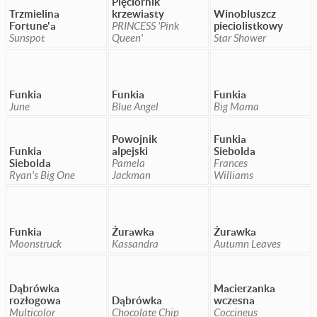
Pięciornik
Trzmielina
krzewiasty
Winobluszcz
Fortune'a
PRINCESS 'Pink
pieciolistkowy
Sunspot
Queen'
Star Shower
Funkia
Funkia
Funkia
June
Blue Angel
Big Mama
Powojnik
Funkia
Funkia
alpejski
Siebolda
Siebolda
Pamela
Frances
Ryan's Big One
Jackman
Williams
Funkia
Żurawka
Żurawka
Moonstruck
Kassandra
Autumn Leaves
Dąbrówka
Macierzanka
rozłogowa
Dąbrówka
wczesna
Multicolor
Chocolate Chip
Coccineus