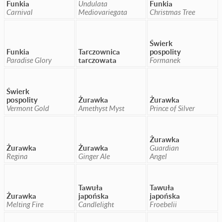
Funkia
Undulata
Funkia
Carnival
Mediovariegata
Christmas Tree
Świerk
Funkia
Tarczownica
pospolity
Paradise Glory
tarczowata
Formanek
Świerk
pospolity
Żurawka
Żurawka
Vermont Gold
Amethyst Myst
Prince of Silver
Żurawka
Żurawka
Żurawka
Guardian
Regina
Ginger Ale
Angel
Tawuła
Tawuła
Żurawka
japońska
japońska
Melting Fire
Candlelight
Froebelii