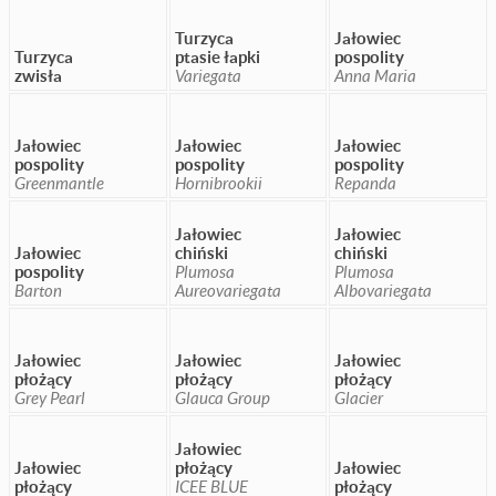
Turzyca
Jałowiec
Turzyca
ptasie łapki
pospolity
zwisła
Variegata
Anna Maria
Jałowiec
Jałowiec
Jałowiec
pospolity
pospolity
pospolity
Greenmantle
Hornibrookii
Repanda
Jałowiec
Jałowiec
Jałowiec
chiński
chiński
pospolity
Plumosa
Plumosa
Barton
Aureovariegata
Albovariegata
Jałowiec
Jałowiec
Jałowiec
płożący
płożący
płożący
Grey Pearl
Glauca Group
Glacier
Jałowiec
Jałowiec
płożący
Jałowiec
płożący
ICEE BLUE
płożący