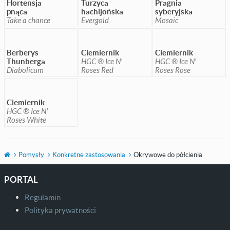
Hortensja
Turzyca
Pragnia
pnąca
hachijońska
syberyjska
Take a chance
Evergold
Mosaic
Berberys
Ciemiernik
Ciemiernik
Thunberga
HGC ® Ice N'
HGC ® Ice N'
Diabolicum
Roses Red
Roses Rose
Ciemiernik
HGC ® Ice N'
Roses White
Pomysły
Konkretne zastosowania
Okrywowe do półcienia
PORTAL
Regulamin
Polityka prywatności