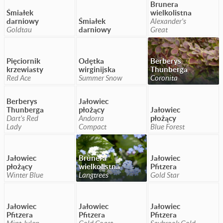
Brunera
Śmiałek
wielkolistna
darniowy
Śmiałek
Alexander's
Goldtau
darniowy
Great
Pięciornik
Odętka
Berberys
krzewiasty
wirginijska
Thunberga
Red Ace
Summer Snow
Coronita
Berberys
Jałowiec
Thunberga
płożący
Jałowiec
Dart's Red
Andorra
płożący
Lady
Compact
Blue Forest
Jałowiec
Brunera
Jałowiec
płożący
wielkolistna
Pfitzera
Winter Blue
Langtrees
Gold Star
Jałowiec
Jałowiec
Jałowiec
Pfitzera
Pfitzera
Pfitzera
Mint Julep
Gold Coast
Saybrook Gold