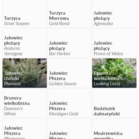
Turzyca
Jałowiec
Turzyca
Morrowa
płożący
Silver Sceptre
Gold Band
Agnieszka
Jałowiec
płożący
Jałowiec
Jałowiec
Andorra
płożący
płożący
Variegata
Bar Harbor
Prince of Wales
Jałowiec
Jałowiec
Brunera
chiński
Pfitzera
wielkolistna
Plumosa
Golden Saucer
Looking Glass
Brunera
wielkolistna
Jałowiec
Dawson's
Pfitzera
Bodziszek
White
Mordigan Gold
dalmatyński
Jałowiec
Pfitzera
Jałowiec
Modrzewnica
Pfitzeriana
Pfitzera
pospolita