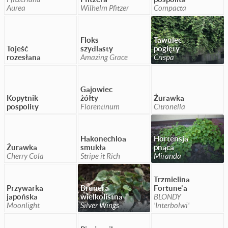
Aurea
Wilhelm Pfitzer
Compacta
Floks
Tawulec
Tojeść
szydlasty
pogięty
rozesłana
Amazing Grace
Crispa
Gajowiec
Kopytnik
żółty
Żurawka
pospolity
Florentinum
Citronella
Hakonechloa
Hortensja
Żurawka
smukła
pnąca
Cherry Cola
Stripe it Rich
Miranda
Trzmielina
Przywarka
Brunera
Fortune'a
japońska
wielkolistna
BLONDY
Moonlight
Silver Wings
'Interbolwi'