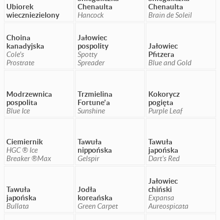
Ubiorek
Chenaulta
Chenaulta
wieczniezielony
Hancock
Brain de Soleil
Choina
Jałowiec
kanadyjska
pospolity
Jałowiec
Cole's
Spotty
Pfitzera
Prostrate
Spreader
Blue and Gold
Modrzewnica
Trzmielina
Kokorycz
pospolita
Fortune'a
pogięta
Blue Ice
Sunshine
Purple Leaf
Ciemiernik
Tawuła
Tawuła
HGC ® Ice
nippońska
japońska
Breaker ®Max
Gelspir
Dart's Red
Jałowiec
Tawuła
Jodła
chiński
japońska
koreańska
Expansa
Bullata
Green Carpet
Aureospicata