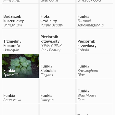
Bodziszek
Floks
Funkia
korzeniasty
szydlasty
Fortunei
Variegatum
Purple Beauty
Aureomarginata
Pięciornik
Trzmielina
krzewiasty
Pięciornik
Fortune'a
LOVELY PINK
krzewiasty
Harlequin
'Pink Beauty'
Kobold
Funkia
Funkia
Funkia
Siebolda
Bressingham
Spilt Milk
Elegans
Blue
Funkia
Funkia
Funkia
Blue Mouse
Aqua Velva
Halcyon
Ears