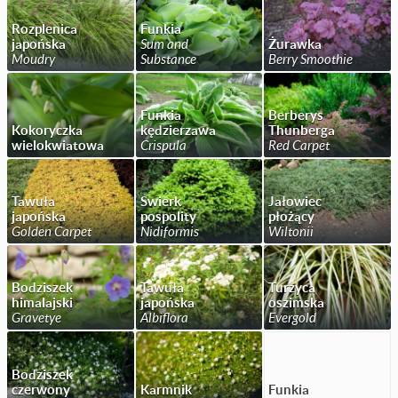
Rozplenica
Funkia
japońska
Sum and
Żurawka
Moudry
Substance
Berry Smoothie
Funkia
Berberys
Kokoryczka
kędzierzawa
Thunberga
wielokwiatowa
Crispula
Red Carpet
Tawuła
Świerk
Jałowiec
japońska
pospolity
płożący
Golden Carpet
Nidiformis
Wiltonii
Bodziszek
Tawuła
Turzyca
himalajski
japońska
oszimska
Gravetye
Albiflora
Evergold
Bodziszek
czerwony
Karmnik
Funkia