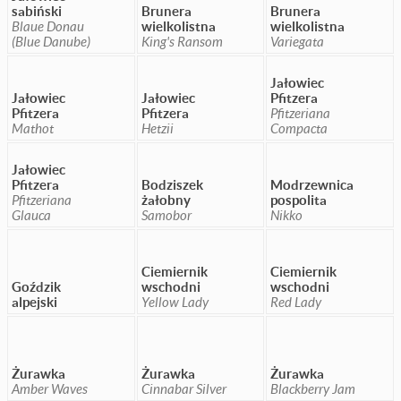
sabiński
Brunera
Brunera
Blaue Donau
wielkolistna
wielkolistna
(Blue Danube)
King's Ransom
Variegata
Jałowiec
Jałowiec
Jałowiec
Pfitzera
Pfitzera
Pfitzera
Pfitzeriana
Mathot
Hetzii
Compacta
Jałowiec
Pfitzera
Bodziszek
Modrzewnica
Pfitzeriana
żałobny
pospolita
Glauca
Samobor
Nikko
Ciemiernik
Ciemiernik
Goździk
wschodni
wschodni
alpejski
Yellow Lady
Red Lady
Żurawka
Żurawka
Żurawka
Amber Waves
Cinnabar Silver
Blackberry Jam