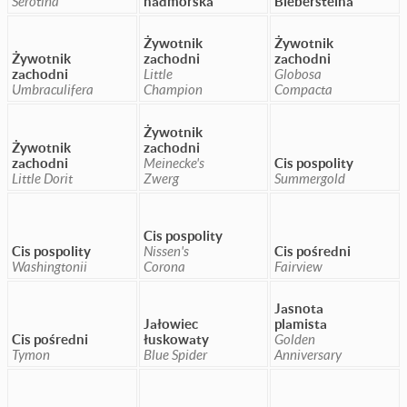
Serotina
nadmorska
Biebersteina
Żywotnik
Żywotnik
Żywotnik
zachodni
zachodni
zachodni
Little
Globosa
Umbraculifera
Champion
Compacta
Żywotnik
Żywotnik
zachodni
zachodni
Meinecke's
Cis pospolity
Little Dorit
Zwerg
Summergold
Cis pospolity
Cis pospolity
Nissen's
Cis pośredni
Washingtonii
Corona
Fairview
Jasnota
Jałowiec
plamista
Cis pośredni
łuskowaty
Golden
Tymon
Blue Spider
Anniversary