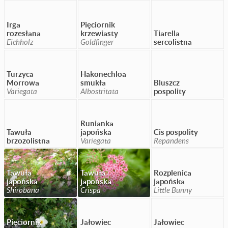
Irga
Pięciornik
rozesłana
krzewiasty
Tiarella
Eichholz
Goldfinger
sercolistna
Turzyca
Hakonechloa
Morrowa
smukła
Bluszcz
Variegata
Albostritata
pospolity
Runianka
Tawuła
japońska
Cis pospolity
brzozolistna
Variegata
Repandens
Tawuła
Tawuła
Rozplenica
japońska
japońska
japońska
Shirobana
Crispa
Little Bunny
Pięciornik
Jałowiec
Jałowiec