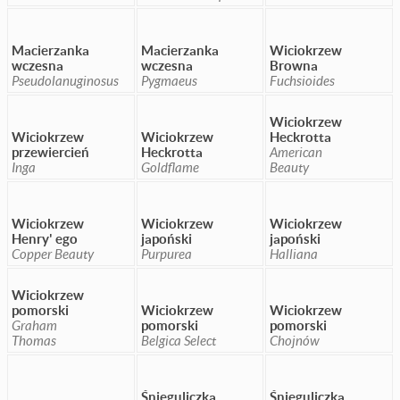
Macierzanka
Macierzanka
Wiciokrzew
wczesna
wczesna
Browna
Pseudolanuginosus
Pygmaeus
Fuchsioides
Wiciokrzew
Wiciokrzew
Wiciokrzew
Heckrotta
przewiercień
Heckrotta
American
Inga
Goldflame
Beauty
Wiciokrzew
Wiciokrzew
Wiciokrzew
Henry' ego
japoński
japoński
Copper Beauty
Purpurea
Halliana
Wiciokrzew
pomorski
Wiciokrzew
Wiciokrzew
Graham
pomorski
pomorski
Thomas
Belgica Select
Chojnów
Śnieguliczka
Śnieguliczka