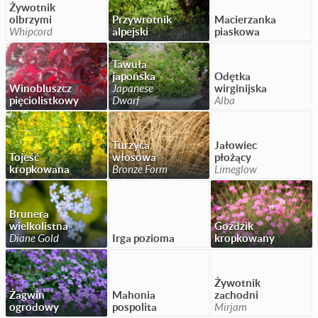
Żywotnik
olbrzymi
Przywrotnik
Macierzanka
Whipcord
alpejski
piaskowa
Tawuła
japońska
Odętka
Winobluszcz
Japanese
wirginijska
pięciolistkowy
Dwarf
Alba
Turzyca
Jałowiec
Tojeść
włosowa
płożący
kropkowana
Bronze Form
Limeglow
Brunera
wielkolistna
Goździk
Diane Gold
Irga pozioma
kropkowany
Żywotnik
Żagwin
Mahonia
zachodni
ogrodowy
pospolita
Mirjam