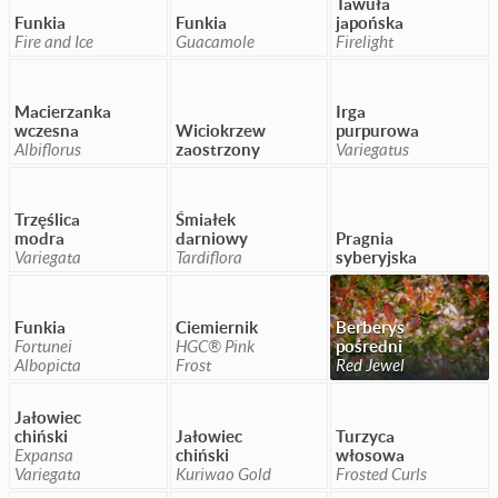
Tawuła
Funkia
Funkia
japońska
Fire and Ice
Guacamole
Firelight
Macierzanka
Irga
wczesna
Wiciokrzew
purpurowa
Albiflorus
zaostrzony
Variegatus
Trzęślica
Śmiałek
modra
darniowy
Pragnia
Variegata
Tardiflora
syberyjska
Funkia
Ciemiernik
Berberys
Fortunei
HGC® Pink
pośredni
Albopicta
Frost
Red Jewel
Jałowiec
chiński
Jałowiec
Turzyca
Expansa
chiński
włosowa
Variegata
Kuriwao Gold
Frosted Curls