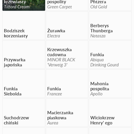
krzewiasty
pospolity
Pfitzera
Tilford Cream
Green Carpet
Old Gold
Berberys
Bodziszek
Żurawka
Thunberga
korzeniasty
Electra
Natasza
Krzewuszka
cudowna
Funkia
Przywarka
MINOR BLACK
Abiqua
japońska
'Verweig 3'
Drinking Gourd
Mahonia
Funkia
Funkia
pospolita
Siebolda
Francee
Apollo
Macierzanka
Suchodrzew
piaskowa
Wiciokrzew
chiński
Aurea
Henry' ego