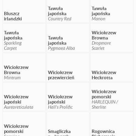
Tawuła
Tawuła
Bluszcz
japońska
japońska
irlandzki
Country Red
Manon
Tawuła
Wiciokrzew
japońska
Tawuła
Browna
Sparkling
japońska
Dropmore
Carpet
Pygmaea Alba
Scarlet
Wiciokrzew
Browna
Wiciokrzew
Wiciokrzew
Mintrum
przewiercień
Heckrotta
Wiciokrzew
Wiciokrzew
Wiciokrzew
pomorski
japoński
japoński
HARLEQUIN /
Aureoreticulata
Hall's Prolific
Sherlite
Wiciokrzew
pomorski
Smagliczka
Rogownica