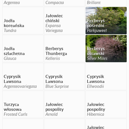
Argentea
Compacta
Brillant
Jałowiec
Jodła
chiński
Berberys
koreańska
Expansa
pośredni
Tundra
Variegata
Parkjuweel
Jodła
Berberys
Berberys
szlachetna
Thunberga
ottawski
Glauca
Kelleriis
Silver Miles
Cyprysik
Cyprysik
Cyprysik
Lawsona
Lawsona
Lawsona
Argenteovariegata
Blue Surprise
Ellwoodii
Turzyca
Jałowiec
Jałowiec
włosowa
pospolity
pospolity
Frosted Curls
Arnold
Hibernica
Jałowiec