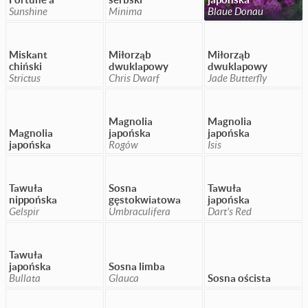
Sunshine
Minima
Blaue Donau
Miskant
Miłorząb
Miłorząb
chiński
dwuklapowy
dwuklapowy
Strictus
Chris Dwarf
Jade Butterfly
Magnolia
Magnolia
Magnolia
japońska
japońska
japońska
Rogów
Isis
Tawuła
Sosna
Tawuła
nippońska
gęstokwiatowa
japońska
Gelspir
Umbraculifera
Dart's Red
Tawuła
japońska
Sosna limba
Bullata
Glauca
Sosna oścista