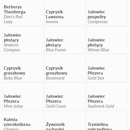
Berberys
Thunberga
Cyprysik
Jałowiec
Dart's Red
Lawsona
pospolity
Lady
Ivonne
Compressa
Jałowiec
płożący
Jałowiec
Jałowiec
Andorra
płożący
płożący
Compact
Blue Forest
Winter Blue
Cyprysik
Cyprysik
Jałowiec
groszkowy
groszkowy
Pfitzera
Baby Blue
Boulevard
Gold Star
Jałowiec
Jałowiec
Jałowiec
Pfitzera
Pfitzera
Pfitzera
Mint Julep
Gold Coast
Saybrook Gold
Kalmia
szerokolistna
Żywotnik
Trzmielina
Olympic
zachodni
oskrzydlona