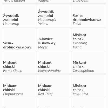
Yellow Ribbon
Wagneri
Little Gem
Żywotnik
Żywotnik
zachodni
Sosna
zachodni
Holmstrup's
drobnokwiatowa
Holmstrup
Yellow
Fukai
Miskant
Jałowiec
chiński
Sosna
łuskowaty
Dronning
drobnokwiatowa
Meyeri
Ingrid
Miskant
Miskant
Miskant
chiński
chiński
chiński
Ferner Osten
Kleine Fontäne
Cosmopolitan
Miskant
Miskant
Miskant
chiński
chiński
chiński
Purpurascens
Red Chief
Yaku Jima