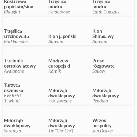
Kostrzewa
Trzęślica
Trzęślica
popielata/sina
modra
modra
Blauglut
Heidebraut
Edith Dudszus
Trzęślica
Klon
trzcinowata
Klon japoński
Shirasawy
Karl Foerster
Aureum
Aureum
Trzcinnik
Modrzew
Proso
ostrokwiatowy
europejski
rózgowate
Avalanche
Kórnik
Squaw
Turzyca
oszimska
Miłorząb
Miłorząb
EVEREST
dwuklapowy
dwuklapowy
'Fiwhite'
Horizontalis
Pendula
Miłorząb
Miłorząb
Wrzos
dwuklapowy
dwuklapowy
pospolity
Saratoga
Tit ('Chi-Chi')
Jan Dekker