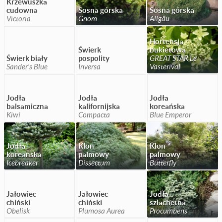
Krzewuszka
cudowna
Sosna górska
Sosna górska
Victoria
Gnom
Allgäu
Hortensja
Świerk
bukietowa
Świerk biały
pospolity
GREAT STAR Le
Sander's Blue
Inversa
Vasterival
Jodła
Jodła
Jodła
balsamiczna
kalifornijska
koreańska
Kiwi
Compacta
Blue Emperor
Jodła
Klon
Klon
koreańska
palmowy
palmowy
Icebreaker
Dissectum
Butterfly
Jałowiec
Jałowiec
Jodła
chiński
chiński
szlachetna
Obelisk
Plumosa Aurea
Procumbens