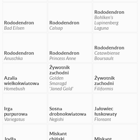
Rododendron
Bohlken's
Rododendron
Rododendron
Lupinenberg
Bad Eilsen
Calsap
Laguna
Rododendron
Rododendron
Rododendron
Catawbiense
Anuschka
Princess Anne
Boursault
Żywotnik
zachodni
Azalia
Golden
Żywotnik
wielkokwiatowa
Smaragd
zachodni
Homebush
'Janed Gold'
Filiformis
Irga
Sosna
Jałowiec
purpurowa
drobnokwiatowa
łuskowaty
Variegatus
Negishi
Floreant
Miskant
Jodła
chiński
Miskant