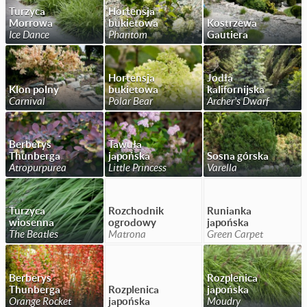
Turzyca
Hortensja
Morrowa
bukietowa
Kostrzewa
Ice Dance
Phantom
Gautiera
Hortensja
Jodła
Klon polny
bukietowa
kalifornijska
Carnival
Polar Bear
Archer's Dwarf
Berberys
Tawuła
Thunberga
japońska
Sosna górska
Atropurpurea
Little Princess
Varella
Turzyca
Rozchodnik
Runianka
wiosenna
ogrodowy
japońska
The Beatles
Matrona
Green Carpet
Berberys
Rozplenica
Thunberga
Rozplenica
japońska
Orange Rocket
japońska
Moudry