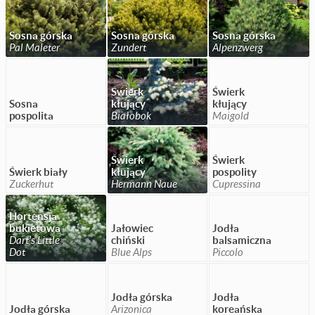
Sosna górska
Sosna górska
Sosna górska
Pal Maleter
Zundert
Alpenzwerg
Świerk
Świerk
Sosna
kłujący
kłujący
pospolita
Białobok
Maigold
Świerk
Świerk
Świerk biały
kłujący
pospolity
Zuckerhut
Hermann Naue
Cupressina
Hortensja
bukietowa
Jałowiec
Jodła
Dart's Little
chiński
balsamiczna
Dot
Blue Alps
Piccolo
Jodła górska
Jodła
Jodła górska
Arizonica
koreańska