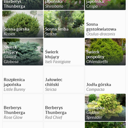
Berberys
japońska
japońska
Thunberga
Shirobana
Crispa
Sosna
Sosna górska
Sosna limba
gęstokwiatowa
Kissen
Stricta
Oculus-draconis
Świerk
kłujący
Świerk
Świerk
Glauca
kłujący
pospolity
Globosa
Iseli Fastigiate
Ohlendorffii
Rozplenica
Jałowiec
japońska
chiński
Jodła górska
Little Bunny
Stricta
Compacta
Jodła
Berberys
Berberys
kaukaska
Thunberga
Thunberga
Golden
Rose Glow
Red Chief
Spreader