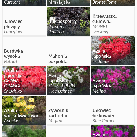
Carstens
himalajska
Bronze Form
Krzewuszka
Jałowiec
Buk pospolity
cudowna
płożący
Purpurea
MONET
Limeglow
Pendula
'Verweig'
Borówka
Azalia
wysoka
Mahonia
japońska
Patriot
pospolita
Fridoline
Azalia
japońska
Azalia
GEISHA
japońska
Azalia
ORANGE
SCHNEEPERLE
japońska
Satschiko
'Hachschnee'
Melina
Azalia
Żywotnik
Jałowiec
wielkokwiatowa
zachodni
łuskowaty
Anneke
Mirjam
Blue Carpet
Azalia