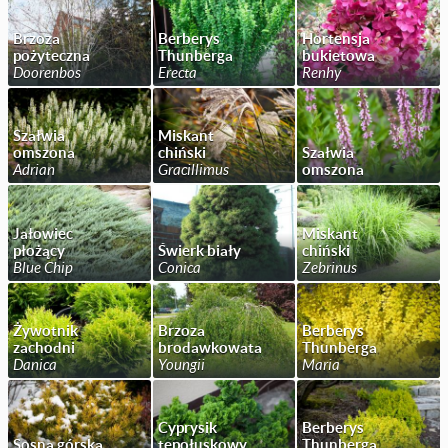
Brzoza
Berberys
Hortensja
pożyteczna
Thunberga
bukietowa
Doorenbos
Erecta
Renhy
Szałwia
Miskant
omszona
chiński
Szałwia
Adrian
Gracillimus
omszona
Jałowiec
Miskant
płożący
Świerk biały
chiński
Blue Chip
Conica
Zebrinus
Żywotnik
Brzoza
Berberys
zachodni
brodawkowata
Thunberga
Danica
Youngii
Maria
Cyprysik
Berberys
Sosna górska
tępołuskowy
Thunberga