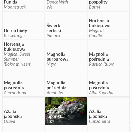
Funkia
Dance With
pospolity
Moonstruck
We
Barryi
Hortensja
Świerk
bukietowa
Dereń biały
serbski
Magical
Kesselringii
Pimoco
Candle
Hortensja
bukietowa
Magical Sweet
Magnolia
Magnolia
Summer
purpurowa
pośrednia
'Bokrathirteen'
Nigra
Rustica Rubra
Magnolia
Magnolia
Magnolia
pośrednia
pośrednia
pośrednia
Alexandrina
Amabilis
Alba Superba
Azalia
Azalia
Azalia
japońska
japońska
japońska
Otava
Luzi
Canzonetta