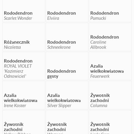
Rododendron
Rododendron
Rododendron
Scarlet Wonder
Elviira
Pumucki
Rododendron
Różanecznik
Rododendron
Caroline
Nicoletta
Schneekrone
Allbrook
Rododendron
ROYAL VIOLET
Azalia
'Kazimierz
Rododendron
wielkokwiatowa
Odnowiciel'
gęsty
Feuerwerk
Azalia
Azalia
Żywotnik
wielkokwiatowa
wielkokwiatowa
zachodni
Irene Koster
Silver Slipper
Columna
Żywotnik
Żywotnik
Żywotnik
zachodni
zachodni
zachodni