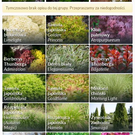
Tymczosowo brak opisu do tej grupy. Przepraszamy za niedogodności.
Tawuła
Hortensja
japońska
Klon
bukietowa
Golden
palmowy
Limelight
Princess
Atropurpureum
Berberys
Berberys
Thunberga
Dereń biały
Thunberga
Admiration
Elegantissima
Bagatelle
Tawuła
Tawuła
Miskant
japońska
japońska
chiński
Goldmound
Goldflame
Morning Light
Rozplenica
japońska
Herbstzauber
Rozplenica
Żywotnik
(Autumn
japońska
zachodni
Magic)
Hameln
Smaragd