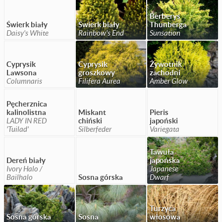
Berberys
Świerk biały
Świerk biały
Thunberga
Daisy's White
Rainbow's End
Sunsation
Cyprysik
Cyprysik
Żywotnik
Lawsona
groszkowy
zachodni
Columnaris
Filifera Aurea
Amber Glow
Pęcherznica
kalinolistna
Miskant
Pieris
LADY IN RED
chiński
japoński
'Tuilad'
Silberfeder
Variegata
Tawuła
Dereń biały
japońska
Ivory Halo /
Japanese
Bailhalo
Sosna górska
Dwarf
Turzyca
Sosna górska
Sosna
włosowa