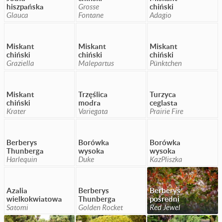
hiszpańska
Grosse
chiński
Glauca
Fontane
Adagio
Miskant
Miskant
Miskant
chiński
chiński
chiński
Graziella
Malepartus
Pünktchen
Miskant
Trzęślica
Turzyca
chiński
modra
ceglasta
Krater
Variegata
Prairie Fire
Berberys
Borówka
Borówka
Thunberga
wysoka
wysoka
Harlequin
Duke
KazPliszka
Azalia
Berberys
Berberys
wielkokwiatowa
Thunberga
pośredni
Satomi
Golden Rocket
Red Jewel