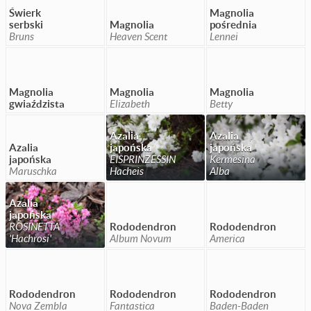
Świerk
Magnolia
serbski
Magnolia
pośrednia
Bruns
Heaven Scent
Lennei
Magnolia
Magnolia
Magnolia
gwiaździsta
Elizabeth
Betty
Azalia
Azalia
Azalia
japońska
japońska
japońska
EISPRINZESSIN
Kermesina
Maruschka
Hacheis
Alba
Azalia
japońska
ROSINETTA
Rododendron
Rododendron
'Hachrosi'
Album Novum
America
Rododendron
Rododendron
Rododendron
Nova Zembla
Fantastica
Baden-Baden