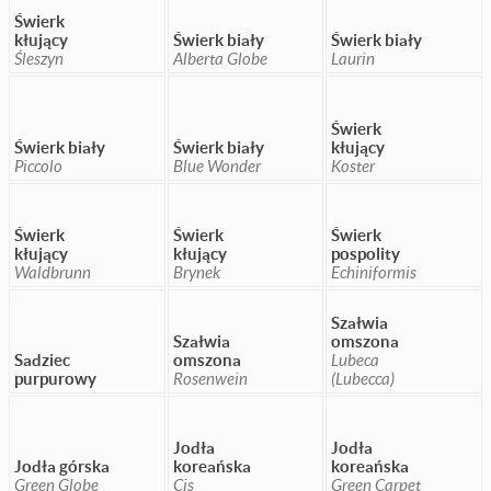
Świerk
kłujący
Świerk biały
Świerk biały
Śleszyn
Alberta Globe
Laurin
Świerk
Świerk biały
Świerk biały
kłujący
Piccolo
Blue Wonder
Koster
Świerk
Świerk
Świerk
kłujący
kłujący
pospolity
Waldbrunn
Brynek
Echiniformis
Szałwia
Szałwia
omszona
Sadziec
omszona
Lubeca
purpurowy
Rosenwein
(Lubecca)
Jodła
Jodła
Jodła górska
koreańska
koreańska
Green Globe
Cis
Green Carpet