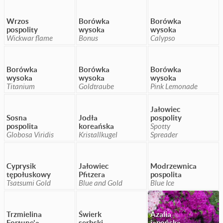
Wrzos
Borówka
Borówka
pospolity
wysoka
wysoka
Wickwar flame
Bonus
Calypso
Borówka
Borówka
Borówka
wysoka
wysoka
wysoka
Titanium
Goldtraube
Pink Lemonade
Jałowiec
Sosna
Jodła
pospolity
pospolita
koreańska
Spotty
Globosa Viridis
Kristallkugel
Spreader
Cyprysik
Jałowiec
Modrzewnica
tępołuskowy
Pfitzera
pospolita
Tsatsumi Gold
Blue and Gold
Blue Ice
Trzmielina
Świerk
Azalia
Fortune'a
serbski
japońska