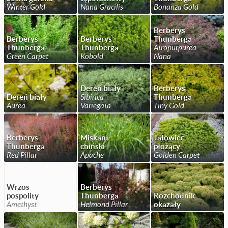
Winter Gold
Nana Gracilis
Bonanza Gold
Berberys
Berberys
Berberys
Thunberga
Thunberga
Thunberga
Atropurpurea
Green Carpet
Kobold
Nana
Dereń biały
Berberys
Dereń biały
Sibirica
Thunberga
Aurea
Variegata
Tiny Gold
Berberys
Miskant
Jałowiec
Thunberga
chiński
płożący
Red Pillar
Apache
Golden Carpet
Wrzos
Berberys
pospolity
Thunberga
Rozchodnik
Amethyst
Helmond Pillar
okazały