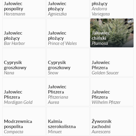
Jałowiec
Jałowiec
płożący
pospolity
płożący
Andorra
Horstmann
Agnieszka
Variegata
Jałowiec
Jałowiec
Jałowiec
płożący
płożący
chiński
Bar Harbor
Prince of Wales
Plumosa
Cyprysik
Cyprysik
Jałowiec
groszkowy
groszkowy
Pfitzera
Nana
Snow
Golden Saucer
Jałowiec
Jałowiec
Pfitzera
Jałowiec
Pfitzera
Pfitzeriana
Pfitzera
Mordigan Gold
Aurea
Wilhelm Pfitzer
Modrzewnica
Kalmia
Żywotnik
pospolita
szerokolistna
zachodni
Compacta
Minuet
Aurescens