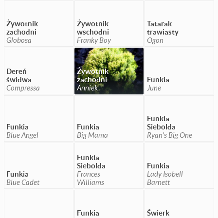
Żywotnik
Żywotnik
Tatarak
zachodni
wschodni
trawiasty
Globosa
Franky Boy
Ogon
Dereń
Żywotnik
świdwa
zachodni
Funkia
Compressa
Anniek
June
Funkia
Funkia
Funkia
Siebolda
Blue Angel
Big Mama
Ryan's Big One
Funkia
Siebolda
Funkia
Funkia
Frances
Lady Isobell
Blue Cadet
Williams
Barnett
Funkia
Świerk