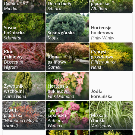
Diable d'Or /
Dereń biały
japońska
Mindia
Sibirica
Albiflora
Sosna
Hortensja
bośniacka
Sosna górska
bukietowa
Schmidtii
Mops
Pinky Winky
Klon
Cyprysik
palmowy
Klon
groszkowy
Dissectum
palmowy
Filifera Aurea
Nigrum
Garnet
Nana
Żywotnik
Hortensja
wschodni
bukietowa
Jodła
Aurea Nana
Pink Diamond
koreańska
Tawuła
Tawuła
japońska
japońska
Miskant
'Walbuma'('Magic
Anthony
chiński
carpet')
Waterer
Variegatus