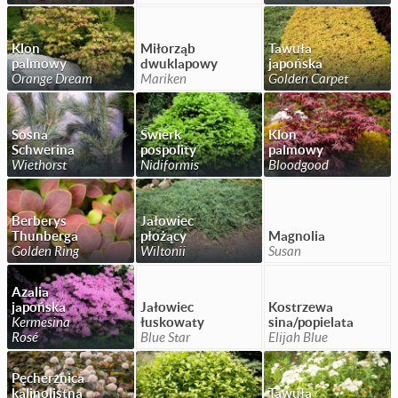
Klon
Miłorząb
Tawuła
palmowy
dwuklapowy
japońska
Orange Dream
Mariken
Golden Carpet
Sosna
Świerk
Klon
Schwerina
pospolity
palmowy
Wiethorst
Nidiformis
Bloodgood
Berberys
Jałowiec
Thunberga
płożący
Magnolia
Golden Ring
Wiltonii
Susan
Azalia
japońska
Jałowiec
Kostrzewa
Kermesina
łuskowaty
sina/popielata
Rosé
Blue Star
Elijah Blue
Pęcherznica
kalinolistna
Tawuła