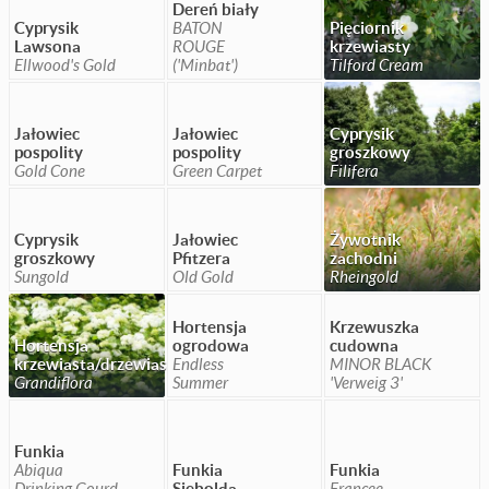
Dereń biały
Cyprysik
BATON
Pięciornik
Lawsona
ROUGE
krzewiasty
Ellwood's Gold
('Minbat')
Tilford Cream
Jałowiec
Jałowiec
Cyprysik
pospolity
pospolity
groszkowy
Gold Cone
Green Carpet
Filifera
Cyprysik
Jałowiec
Żywotnik
groszkowy
Pfitzera
zachodni
Sungold
Old Gold
Rheingold
Hortensja
Krzewuszka
Hortensja
ogrodowa
cudowna
krzewiasta/drzewiasta
Endless
MINOR BLACK
Grandiflora
Summer
'Verweig 3'
Funkia
Abiqua
Funkia
Funkia
Drinking Gourd
Siebolda
Francee