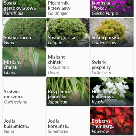
Sosna
Pięciornik
japońska
gęstokwiatowa
krzewiasty
Hiroko /
Jane Kluis
Goldfinger
Geisha Purple
Sosna czarna
Sosna górska
Sosna górska
Nana
Lilliput
Golden Glow
Miskant
Miskant
chiński
Świerk
chiński
Yakushima
pospolity
Ghana
Dwarf
Little Gem
Szałwia
Rozplenica
Hortensja
omszona
japońska
bukietowa
Ostfriesland
Japonicum
Kyushu
Jodła
Jodła
Berberys
balsamiczna
koreańska
Thunberga
Nana
Silberlocke
Powwow