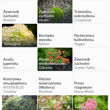
Żywotnik
Żywotnik
Trzmielina
zachodni
zachodni
oskrzydlona
Brabant
Hoseri
Compactus
Hortensja
bukietowa
MAGICAL
Borówka
Pęcherznica
MOONLIGHT
wysoka
kalinolistna
'Kolmagino'
Nelson
Nugget
Azalia
Azalia
Żywotnik
japońska
wielkokwiatowa
zachodni
Allotria
Gibraltar
Golden Tuffet
Kostrzewa
Kiścień
sina/popielata
wawrzynowy
Proso
INTENS BLUE
(Waltera)
rózgowate
'Casblue'
Rainbow
Heavy Metal
Tawuła
Tawuła