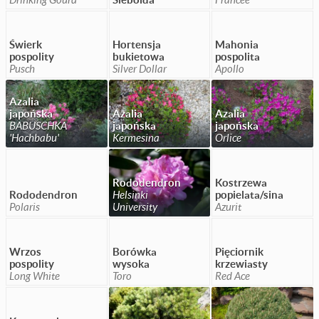
Świerk
Hortensja
Mahonia
pospolity
bukietowa
pospolita
Pusch
Silver Dollar
Apollo
Azalia
japońska
Azalia
Azalia
BABUSCHKA
japońska
japońska
'Hachbabu'
Kermesina
Orlice
Rododendron
Kostrzewa
Rododendron
Helsinki
popielata/sina
Polaris
University
Azurit
Wrzos
Borówka
Pięciornik
pospolity
wysoka
krzewiasty
Long White
Toro
Red Ace